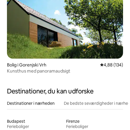
Bolig i Gorenjski Vrh
4,88 ud af 5 i
4,88 (134)
Kunsthus med panoramaudsigt
Destinationer, du kan udforske
Destinationer i nærheden
De bedste seværdigheder i nærhe
Budapest
Firenze
Ferieboliger
Ferieboliger