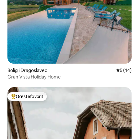
Bolig i Dragoslavec
5 ud af 5 
5 (44)
Gran Vista Holiday Home
Gæstefavorit
Bedste gæstefavorit