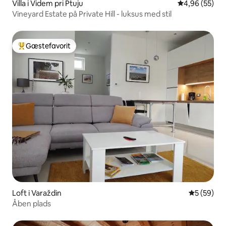
Villa i Videm pri Ptuju
4,96 ud af 5 
4,96 (55)
Vineyard Estate på Private Hill - luksus med stil
Gæstefavorit
Bedste gæstefavorit
Loft i Varaždin
5 ud af 5 
5 (59)
Åben plads