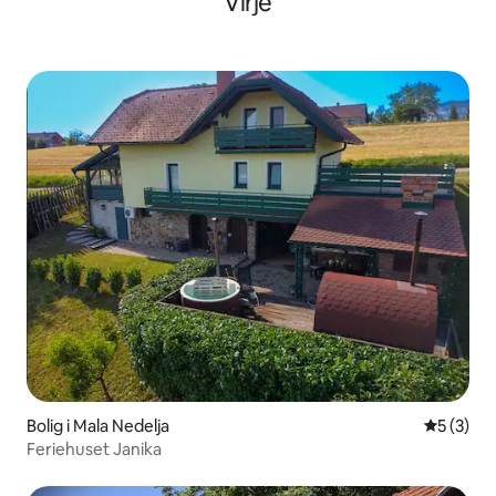
Virje
Bolig i Mala Nedelja
5 ud af 5
5 (3)
Feriehuset Janika