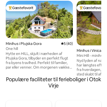
Gæstefavorit
Gæstefavorit
Bedste gæstefavorit
Bedste gæstefavo
Minihus i Ptujska Gora
5 ud af 5 i gennemsnitlig 
5 (40)
One hill
Minihus i Vinica Br
Hytte en HILL, skjult i nærheden af
Mini Hill - minihus ti
Ptujska Gora, tilbyder en perfekt flugt
Nyd lyden af natur
fra byens travlhed. Perfekt til familier,
har længtes efter. 
par eller venner. Om morgenen vækkes
fra hverdagen, er d
du af fuglesangen, og om aftenen kan
sted skabt til afsl
du slappe af med et glas lokal vin og en
Populære faciliteter til ferieboliger i Otok
til naturen. 💚 Dette er ikke en klassisk
smuk udsigt. Det omkringliggende
turistindkvartering.
Virje
område inviterer til vandreture og
for dem, der lede
cykelture, til afslapning eller aktiv fritid. I
komfort, de leder 
nærheden er der termiske kurbade,
dem, der elsker e
naturområder og basilikaen Our Lady of
øjeblikke af stilhed
the Covenant. Kom for fred, frisk luft og
skønheden er i de 