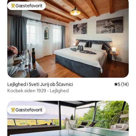
Gæstefavorit
Bedste gæstefavorit
Lejlighed i Sveti Jurij ob Ščavnici
5 ud af 5 
5 (14)
Kocbek siden 1929 - Lejlighed
Gæstefavorit
Bedste gæstefavorit