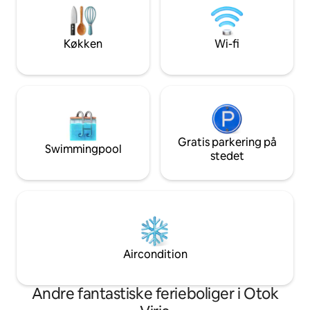
enkel landlig komfort i hjertet af Haloz.
blandt dem, der e
rytme, er du vel
Køkken
Wi-fi
Gratis parkering på
Swimmingpool
stedet
Aircondition
Andre fantastiske ferieboliger i Otok