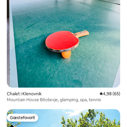
Chalet i Klenovnik
4,98 ud af 5 
4,98 (65)
Mountain House Bitoševje, glamping, spa, tennis
Gæstefavorit
Gæstefavorit