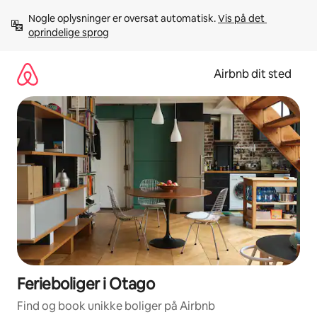
Gå
Nogle oplysninger er oversat automatisk. 
Vis på det 
videre
oprindelige sprog
til
indhold
Airbnb dit sted
Ferieboliger i Otago
Find og book unikke boliger på Airbnb