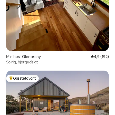
Minihus i Glenorchy
4,9 ud af 5 i
4,9 (192)
Solrig, bjergudsigt
Gæstefavorit
Bedste gæstefavorit