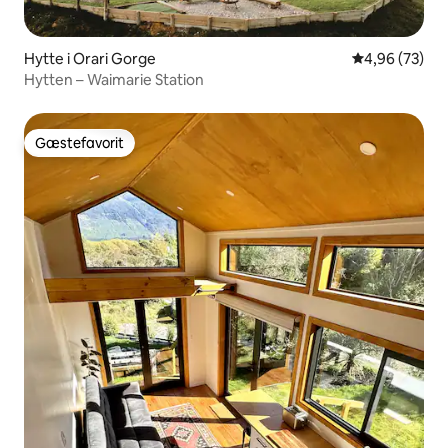
Hytte i Orari Gorge
4,96 ud af 5 
4,96 (73)
Hytten – Waimarie Station
Gæstefavorit
Gæstefavorit