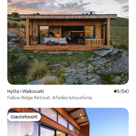
Hytte i Waikouaiti
5 ud af 5 
5 (54)
Fallow Ridge Retreat. Afsides luksusferie.
Gæstefavorit
Gæstefavorit