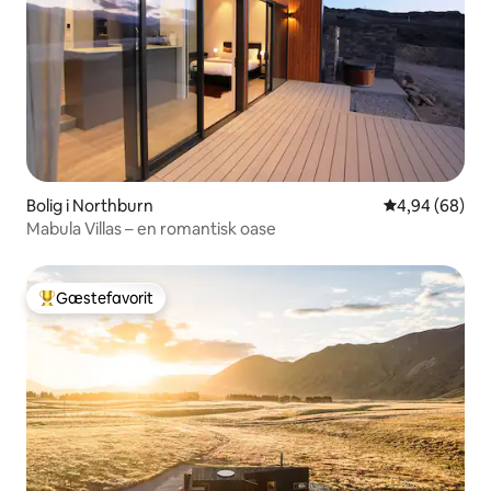
Bolig i Northburn
4,94 ud af 5 
4,94 (68)
Mabula Villas – en romantisk oase
Gæstefavorit
Bedste gæstefavorit