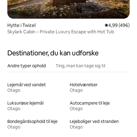
Hytte i Twizel
4,99 ud af 5 i
4,99 (496)
Skylark Cabin – Private Luxury Escape with Hot Tub
Destinationer, du kan udforske
Andre typer ophold
Ting, man kan tage sig til
Lejemål ved vandet
Hotelværelser
Otago
Otago
Luksuriøse lejemål
Autocampere til leje
Otago
Otago
Bondegårdsophold til leje
Lejeboliger ved stranden
Otago
Otago