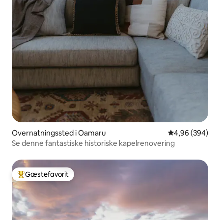
Overnatningssted i Oamaru
4,96 ud af 5 i
4,96 (394)
Se denne fantastiske historiske kapelrenovering
Gæstefavorit
Bedste gæstefavorit