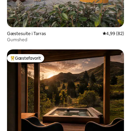
Gæstesuite i Tarras
4,99 ud af 5 
4,99 (82)
Gumshed
Gæstefavorit
Bedste gæstefavorit