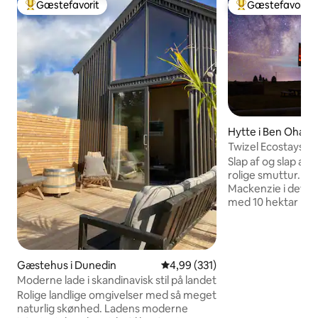
Gæstefavorit
Gæstefavorit
Bedste gæstefavorit
Bedste gæstefavo
Hytte i Ben Ohau
Twizel Ecostays. R
Slap af og slap af
rolige smuttur. Bel
Mackenzie i det 
med 10 hektar pri
udsigt over Ben 
Denne søde lille h
hyggelig. Naturma
alt, hvad du behøv
Gæstehus i Dunedin
4,99 ud af 5 i gennemsnitlig be
4,99 (331)
lægge fødderne op ell
Moderne lade i skandinavisk stil på landet
længere nede ad v
Rolige landlige omgivelser med så meget
kort køretur til 4 a
naturlig skønhed. Ladens moderne
minutters kørsel ti