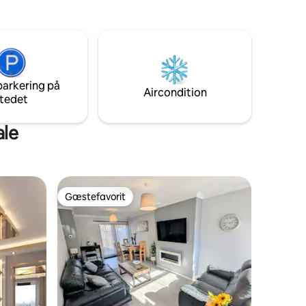
pub inden for gåafstand.
parkering på
Aircondition
tedet
ale
Gæstefavorit
Gæstefavorit