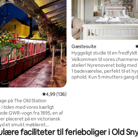
snitlig bedømmelse, 29 omtaler
Gæstesuite
4
Hyggeligt studie til en fredfyldt
naturskøn udsigt
Velkommen til vores charmer
atelier! Nyrenoveret bolig med
1 badeværelse, perfekt til et hy
ophold. Kun 5 minutters gang d
finder du det historiske Temp
House, en smuk gård og fredfyl
4,99 ud af 5 i gennemsnitlig bedømmelse, 13
4,99 (136)
Med bekvem offentlig transport
udenfor kan du nemt udforske
age på The Old Station
bymidte. Efter en dag med eve
 i tiden med vores kærligt
du slappe af i dette fredelige fr
ede GWR-vogn fra 1895, en af
på butikker, restauranter og pu
 er placeret på en victoriansk
du kan nyde det. Studiet er fuld
Nyd et smukt møbleret
udstyret med privat badeværel
lære faciliteter til ferieboliger i Old Sn
um, badeværelse, tekøkken og
køkken og arbejdsområde
lig seng, der sikrer en