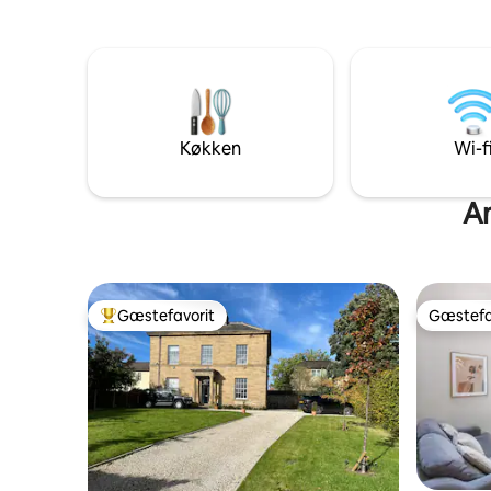
og et badeværelse er et en-suite.
afslappen
Saddlewor
naturskøn
landsbyer
spisestede
herunder 
Inn gin-e
Køkken
Wi-f
opleve de
historis
An
Gæstefavorit
Gæstefa
Bedste gæstefavorit
Gæstefa