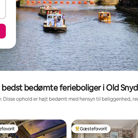
 bedst bedømte ferieboliger i Old Snyd
: Disse ophold er højt bedømt med hensyn til beliggenhed, 
favorit
Gæstefavorit
gæstefavorit
Bedste gæstefavorit