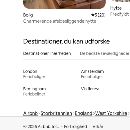
Hytte
Fredfyldt
Bolig
5 ud af 5 i gennem
5 (20)
Charmerende afsidesliggende hytte
Destinationer, du kan udforske
Destinationer i nærheden
De bedste seværdigheder
London
Amsterdam
Ferieboliger
Ferieboliger
Birmingham
Vis flere
Ferieboliger
Airbnb
Storbritannien
England
West Yorkshire
© 2026 Airbnb, Inc.
Fortrolighed
Vilkår