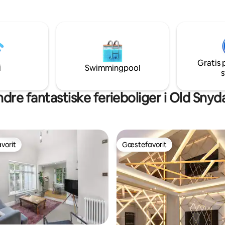
de nats søvn. Beliggende i
th, der er kendt for sine
ne vandreruter og maleriske
. I nærheden finder du
r, barer og aktiviteter,
det verdensberømte Old Bell
Gratis 
mporium. Book i dag for at
i
Swimmingpool
s
tte unikke, charmerende og
ke gemmested.
dre fantastiske ferieboliger i Old Snyd
vorit
Gæstefavorit
vorit
Gæstefavorit