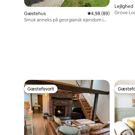
Lejlighed
Grove Lodg
Gæstehus
4,98 ud af 5 i gennems
4,98 (89)
Roundha
Smuk anneks på georgiansk ejendom i
klasse II.
Gæstefavorit
Gæstefa
Gæstefavorit
Gæstefa