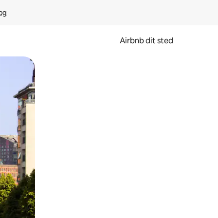
rog
Airbnb dit sted