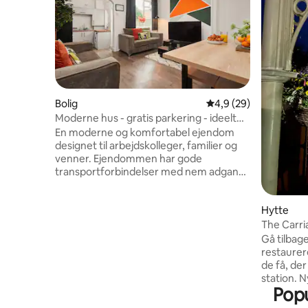
Bolig
4,9 ud af 5 i gennem
4,9 (29)
Moderne hus - gratis parkering - ideelt
for entreprenører
En moderne og komfortabel ejendom
designet til arbejdskolleger, familier og
venner. Ejendommen har gode
transportforbindelser med nem adgang
til M62 (ca. 800 meter væk) og den
nærliggende M1 og A1. Perfekt til at
Hytte
komme til Yorkshire, herunder byerne
Leeds og Wakefield. Ejendommen har en
The Carri
social åben planløsning med stue,
Gå tilbage
spisestue og køkken, 4 soveværelser og
restaurer
2 badeværelser. 2 soveværelser er
de få, der
dobbeltværelser, og 2 er
station. 
tvillingeværelser. Bemærk, at
Popu
opholdsr
soveværelserne er fordelt på 3 etager,
en behage