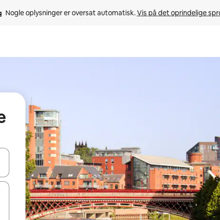
Nogle oplysninger er oversat automatisk. 
Vis på det oprindelige sp
e
 med piletasterne op og ned eller se mere ved at trykke eller stryge.