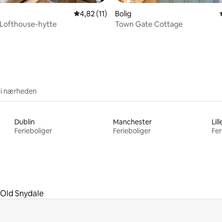
4,82 ud af 5 i gennemsnitlig bedømmelse, 1
4,82 (11)
Bolig
 Lofthouse-hytte
Town Gate Cottage
snitlig bedømmelse, 20 omtaler
 i nærheden
Dublin
Manchester
Lill
Ferieboliger
Ferieboliger
Fer
Old Snydale