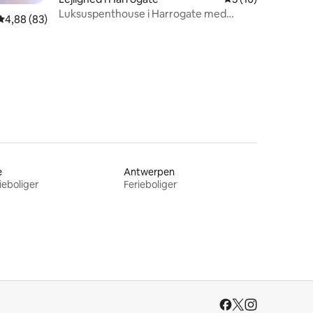
Luksuspenthouse i Harrogate med
1 omtaler
4,88 ud af 5 i gennemsnitlig bedømmelse, 83 omtaler
4,88 (83)
udsigt over The Stray
e
Antwerpen
ieboliger
Ferieboliger