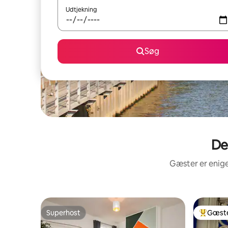
Udtjekning
Søg
De
Gæster er enige
Superhost
Gæste
Superhost
Bedste 