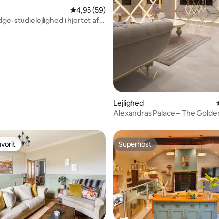
4,95 ud af 5 i gennemsnitlig bedømmelse, 5
4,95 (59)
e-studielejlighed i hjertet af
nitlig bedømmelse, 89 omtaler
y
Lejlighed
Alexandras Palace – The Golde
Hot Tub Suite
vorit
Superhost
vorit
Superhost