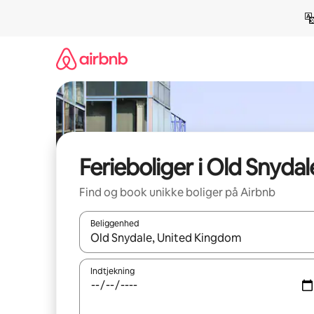
Gå
videre
til
indhold
Ferieboliger i Old Snydal
Find og book unikke boliger på Airbnb
Beliggenhed
Når resultaterne er tilgængelige, skal du navigere
Indtjekning