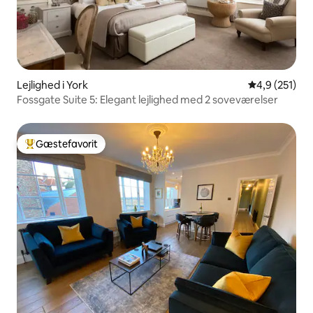
Lejlighed i York
4,9 ud af 5 i
4,9 (251)
Fossgate Suite 5: Elegant lejlighed med 2 soveværelser
Gæstefavorit
Bedste gæstefavorit