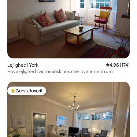
Lejlighed i York
4,96 ud af 5 i
4,96 (174)
Havelejlighed i victoriansk hus nær byens centrum
Gæstefavorit
Bedste gæstefavorit