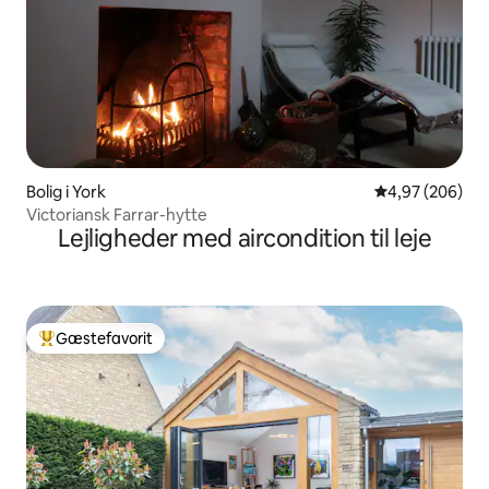
Bolig i York
4,97 ud af 5 i
4,97 (206)
Victoriansk Farrar-hytte
Lejligheder med aircondition til leje
Gæstefavorit
Bedste gæstefavorit