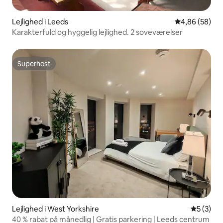
Lejlighed i Leeds
4,86 ud af 5 
4,86 (58)
Karakterfuld og hyggelig lejlighed. 2 soveværelser
Superhost
Superhost
Lejlighed i West Yorkshire
5 ud af 5
5 (3)
40 % rabat på månedlig | Gratis parkering | Leeds centrum