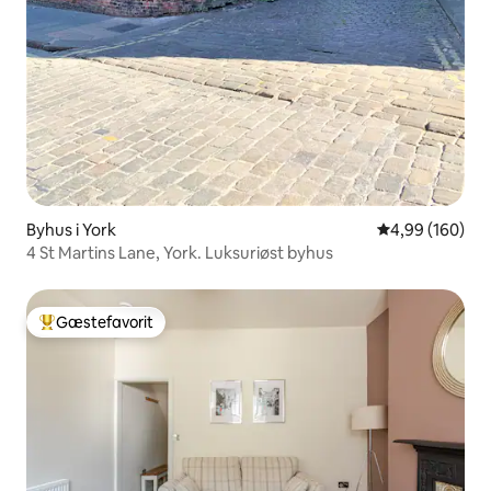
Byhus i York
4,99 ud af 5 i
4,99 (160)
4 St Martins Lane, York. Luksuriøst byhus
Gæstefavorit
Bedste gæstefavorit