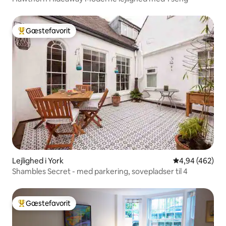
Gæstefavorit
Bedste gæstefavorit
Lejlighed i York
4,94 ud af 5 i
4,94 (462)
Shambles Secret - med parkering, sovepladser til 4
Gæstefavorit
Bedste gæstefavorit