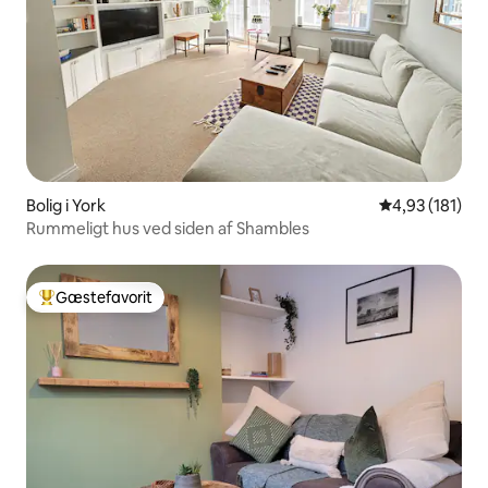
Bolig i York
4,93 ud af 5 i
4,93 (181)
Rummeligt hus ved siden af Shambles
Gæstefavorit
Bedste gæstefavorit