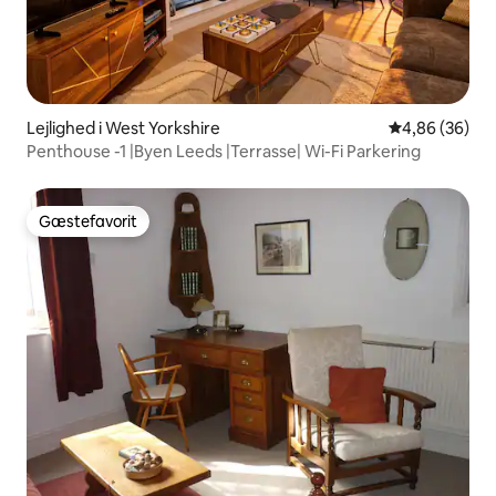
Lejlighed i West Yorkshire
4,86 ud af 5 
4,86 (36)
Penthouse -1 |Byen Leeds |Terrasse| Wi-Fi Parkering
Gæstefavorit
Gæstefavorit