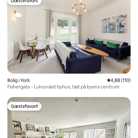
Gæstefavorit
Gæstefavorit
Bolig i York
4,88 ud af 5 i
4,88 (110)
Fishergate - Luksuriøst byhus, tæt på byens centrum
Gæstefavorit
Gæstefavorit