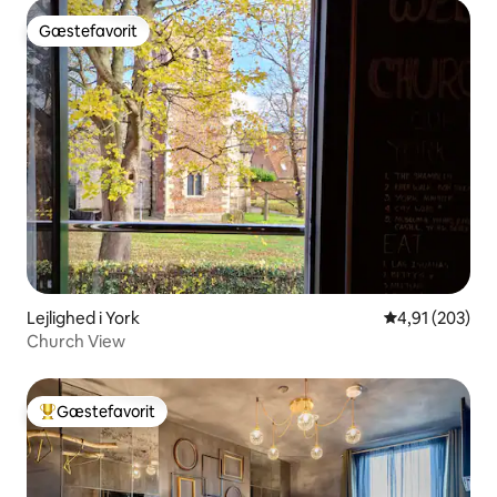
Gæstefavorit
Gæstefavorit
Lejlighed i York
4,91 ud af 5 i
4,91 (203)
Church View
Gæstefavorit
Bedste gæstefavorit