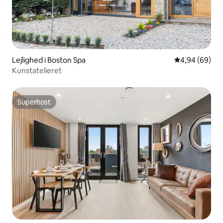
Lejlighed i Boston Spa
4,94 ud af 5 
4,94 (69)
Kunstatelieret
Superhost
Superhost