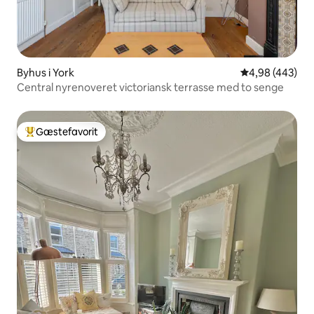
Byhus i York
4,98 ud af 5 i
4,98 (443)
Central nyrenoveret victoriansk terrasse med to senge
Gæstefavorit
Bedste gæstefavorit