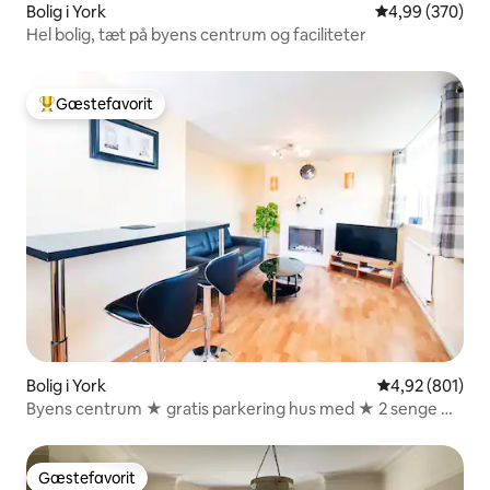
Bolig i York
4,99 ud af 5 i
4,99 (370)
Hel bolig, tæt på byens centrum og faciliteter
Gæstefavorit
Bedste gæstefavorit
Bolig i York
4,92 ud af 5 i
4,92 (801)
Byens centrum ★ gratis parkering hus med ★ 2 senge ★
moderne
Gæstefavorit
Gæstefavorit