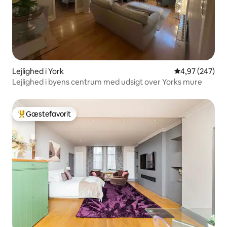
Lejlighed i York
4,97 ud af 5 i
4,97 (247)
Lejlighed i byens centrum med udsigt over Yorks mure
Gæstefavorit
Bedste gæstefavorit