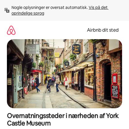
Gå
Nogle oplysninger er oversat automatisk. 
Vis på det 
videre
oprindelige sprog
til
indhold
Airbnb dit sted
Overnatningssteder i nærheden af York
Castle Museum