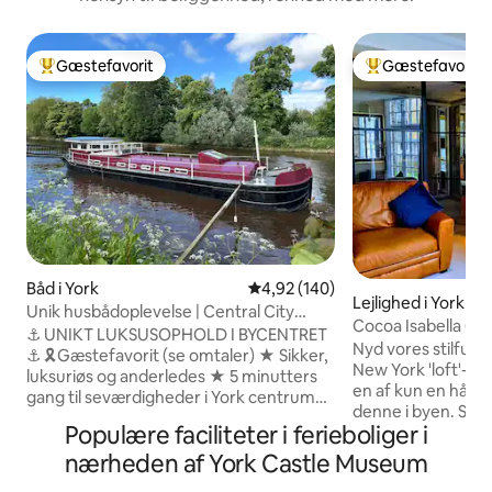
Gæstefavorit
Gæstefavorit
Bedste gæstefavorit
Bedste gæstefavo
Båd i York
4,92 ud af 5 i gennemsnitlig be
4,92 (140)
Lejlighed i York
Unik husbådoplevelse | Central City
Cocoa Isabella (med
Break
⚓️ UNIKT LUKSUSOPHOLD I BYCENTRET
parkering)
Nyd vores stilfuld
⚓️ 🎗️Gæstefavorit (se omtaler) ★ Sikker,
New York 'loft'-stil. Direkte ved floden 
luksuriøs og anderledes ★ 5 minutters
en af kun en håndf
gang til seværdigheder i York centrum
denne i byen. Se vandet strømme forbi
★ Kort gåtur til den trendy lokale 'Bishy
Populære faciliteter i ferieboliger i
dit vinduesplads, så
Road' ★ 3 soveværelser med sengetøj
række ud og plaske i det! 
nærheden af York Castle Museum
og håndklæder ★ Fuldt køkken med alle
historiske industri
moderne bekvemmeligheder ★