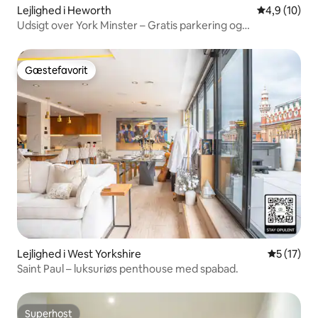
Lejlighed i Heworth
4,9 ud af 5 
4,9 (10)
Udsigt over York Minster – Gratis parkering og
fitnesscenter – 6 sengepladser
Gæstefavorit
Gæstefavorit
Lejlighed i West Yorkshire
5 ud af 5 
5 (17)
Saint Paul – luksuriøs penthouse med spabad.
Superhost