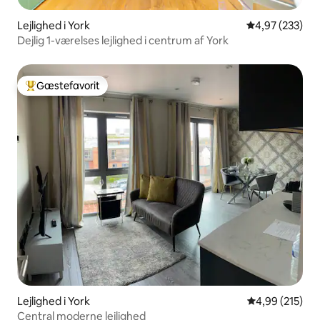
Lejlighed i York
4,97 ud af 5 i
4,97 (233)
Dejlig 1-værelses lejlighed i centrum af York
Gæstefavorit
Bedste gæstefavorit
Lejlighed i York
4,99 ud af 5 i
4,99 (215)
Central moderne lejlighed