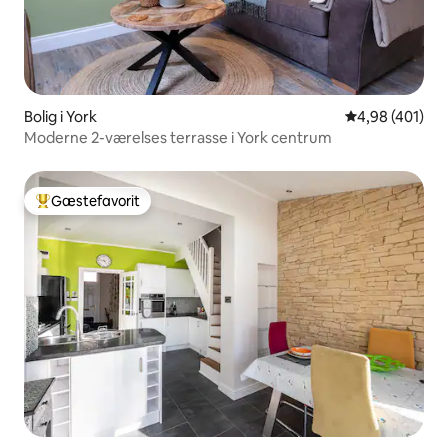
Bolig i York
4,98 ud af 5 i
4,98 (401)
Moderne 2-værelses terrasse i York centrum
Gæstefavorit
Bedste gæstefavorit