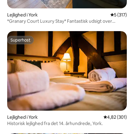
Lejlighed i York
5 ud af 5 i
5 (317)
*Granary Court Luxury Stay* Fantastisk udsigt over
Minster!
Superhost
Superhost
Lejlighed i York
4,82 ud af 5 i
4,82 (301)
Historisk lejlighed fra det 14. århundrede, York.