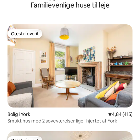
Familievenlige huse til leje
Gæstefavorit
Gæstefavorit
Bolig i York
4,84 ud af 5 i
4,84 (415)
Smukt hus med 2 soveværelser lige i hjertet af York