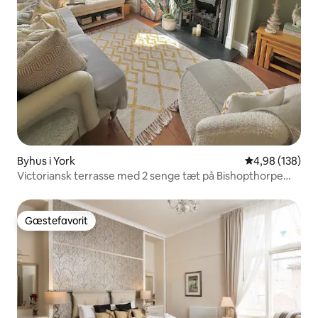
Byhus i York
4,98 ud af 5 i
4,98 (138)
Victoriansk terrasse med 2 senge tæt på Bishopthorpe
Road
Gæstefavorit
Gæstefavorit