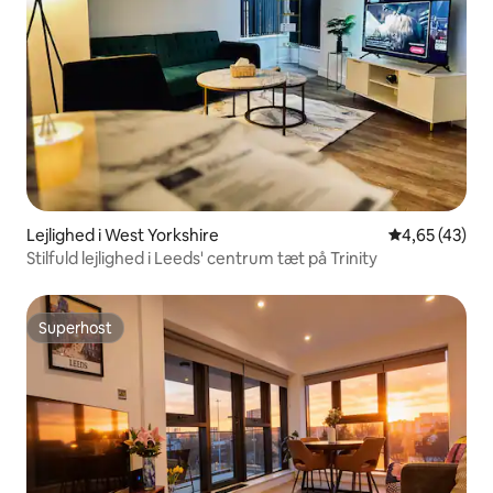
Lejlighed i West Yorkshire
4,65 ud af 5 
4,65 (43)
Stilfuld lejlighed i Leeds' centrum tæt på Trinity
Superhost
Superhost