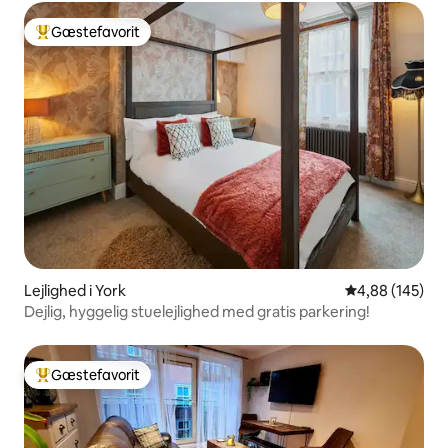
Gæstefavorit
Bedste gæstefavorit
Lejlighed i York
4,88 ud af 5 i
4,88 (145)
Dejlig, hyggelig stuelejlighed med gratis parkering!
Gæstefavorit
Bedste gæstefavorit