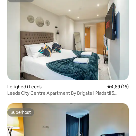
Superhost
Lejlighed i Leeds
4,69 ud af 5 
4,69 (16)
Leeds City Centre Apartment By Brigate | Plads til 5
personer
Superhost
Superhost