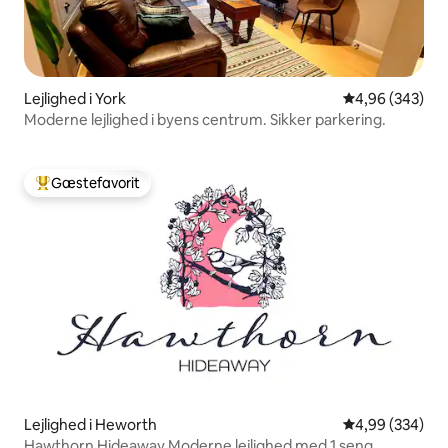
Lejlighed i York
4,96 ud af 5 i
4,96 (343)
Moderne lejlighed i byens centrum. Sikker parkering.
Gæstefavorit
Bedste gæstefavorit
Lejlighed i Heworth
4,99 ud af 5 i
4,99 (334)
Hawthorn Hideaway Moderne lejlighed med 1 seng