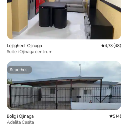
Lejlighed i Ojinaga
4,73 ud af 5 
4,73 (48)
Suite i Ojinaga centrum
Superhost
Superhost
Bolig i Ojinaga
5 ud af 5
5 (4)
Adelita Casita