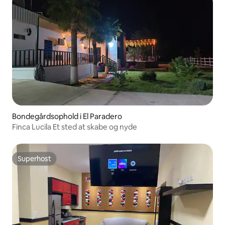
Bondegårdsophold i El Paradero
Finca Lucila Et sted at skabe og nyde
Superhost
Superhost