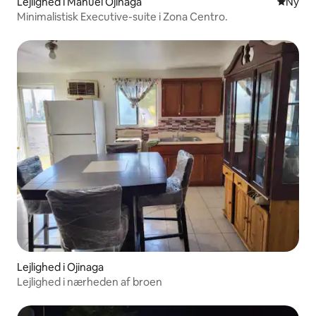
Lejlighed i Manuel Ojinaga
Nyt ove
Ny
Minimalistisk Executive-suite i Zona Centro.
Lejlighed i Ojinaga
Lejlighed i nærheden af broen