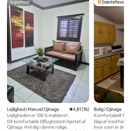
Superhost
Gæstefavorit
Superhost
Bedste gæstefavo
Lejlighed i Manuel Ojinaga
4,81 ud af 5 i gennemsnitlig 
4,81 (16)
Bolig i Ojinaga
Lejligheden er 100 % møbleret.
Komfortabelt fami
Dit komfortable tilflugtssted i hjertet af
Slap af med hele fa
Ojinaga. Hvil dig i denne rolige,
hvor roen er åndba