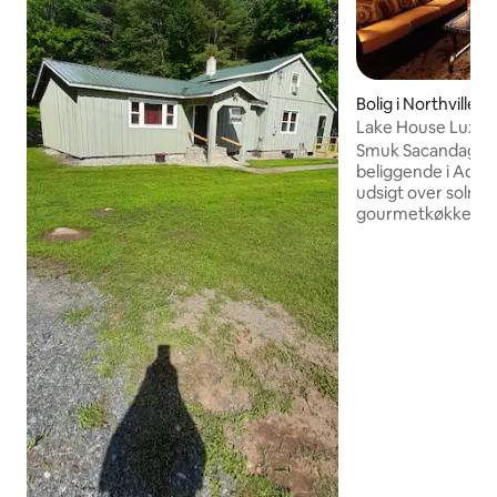
Bolig i Northville
Lake House Luxury 
Smuk Sacandaga r
beliggende i Adir
udsigt over solne
gourmetkøkken og f
give dig komfort
Adirondack charme!
100 fods private ad
nyd den fantastisk
eller 3-sæson af
natten kan du sid
mens du slapper a
din båd, fiskestæn
sneudstyr til denn
Adirondack-feriebo