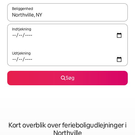
Beliggenhed
Når resultaterne er tilgængelige, skal du navigere med piletaste
Indtjekning
Udtjekning
Søg
Kort overblik over ferieboligudlejninger i
Northville