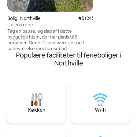
Bolig i Northville
5 ud af 5 i gennemsnitlig b
5 (24)
Uglens rede
Tag en pause, og slap af i dette
hyggelige hjem, der har plads til 5
personer. Der er 2 soveværelser og 1
badeværelse med brusebad i
Populære faciliteter til ferieboliger i
stueetagen. Soveværelse 1 har en
queensize-dobbeltseng. Andet
Northville
soveværelse har en dagseng. Fuldt
køkken med mikrobølgeovn og
opvaskemaskine. Beliggende ved siden
af køkkenet er der en vaskemaskine og
tørretumbler til rådighed for din brug.
Anden sal loftsagtigt område har 2
enkeltsenge. Slap af på den afskærmede
veranda eller en stille aften ved en dejlig
Køkken
Wi-fi
bål i den private baggård.