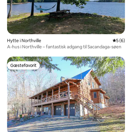
Hytte i Northville
5 ud af 5
5 (6)
A-hus i Northville – fantastisk adgang til Sacandaga-søen
Gæstefavorit
Gæstefavorit