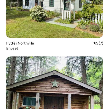
Hytte i Northville
5 ud af 5
5 (7)
Ishuset