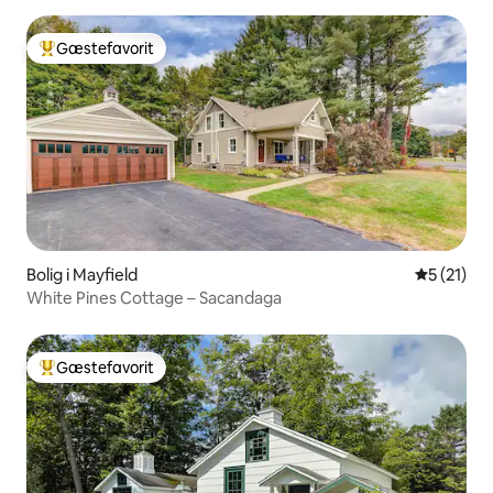
Gæstefavorit
Bedste gæstefavorit
Bolig i Mayfield
5 ud af 5 
5 (21)
White Pines Cottage – Sacandaga
Gæstefavorit
Bedste gæstefavorit