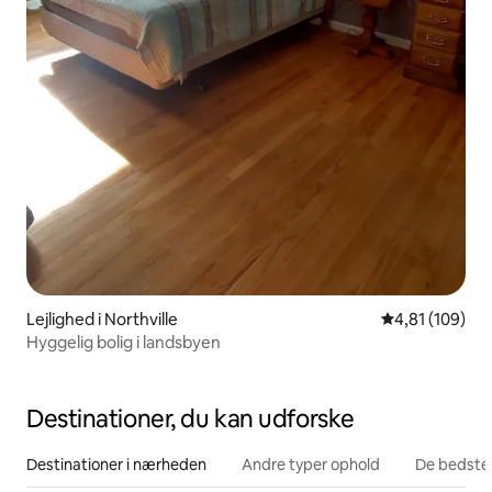
Lejlighed i Northville
4,81 ud af 5 i
4,81 (109)
Hyggelig bolig i landsbyen
Destinationer, du kan udforske
Destinationer i nærheden
Andre typer ophold
De bedste