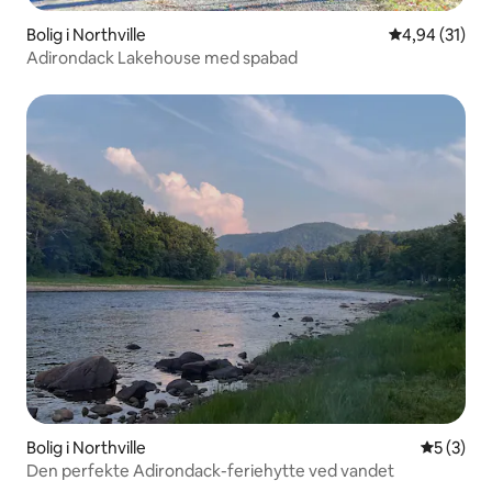
Bolig i Northville
4,94 ud af 5 
4,94 (31)
Adirondack Lakehouse med spabad
Bolig i Northville
5 ud af 5
5 (3)
Den perfekte Adirondack-feriehytte ved vandet