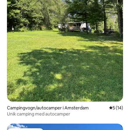
Campingvogn/autocamper i Amsterdam
5 ud af 5 
5 (14)
Unik camping med autocamper