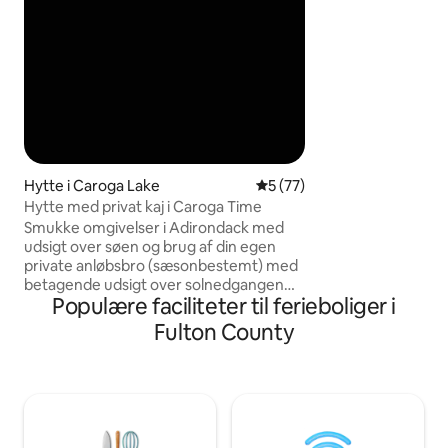
minutter fra Nick
mange vandrested
Center i nærheden
livemusik/koncert
til Saratoga eller
sted at nyde med 
Hytte i Caroga Lake
5 ud af 5 i gennemsnitlig b
5 (77)
Hytte med privat kaj i Caroga Time
Smukke omgivelser i Adirondack med
udsigt over søen og brug af din egen
private anløbsbro (sæsonbestemt) med
betagende udsigt over solnedgangen
Populære faciliteter til ferieboliger i
kun en kort gåtur væk. Vi tilbyder
komfortable dyner, puder,
Fulton County
badehåndklæder og hyggelige tæpper i
Adirondack-stil. Vi stiller også
hovedpudebetræk og lagner til
rådighed. Der er også en
reservegenerator, hvis Moder natur ikke
vil samarbejde! Det er en hytte, der er