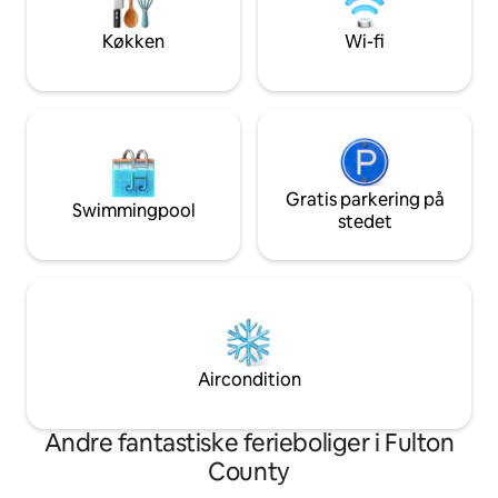
åben året rundt, og som ligger kun 6,5
kilometer fra Royal Mountain Ski Lodge.
Køkken
Wi-fi
Kun en kort gåtur til Caroga Lake Arts
Collective!
Gratis parkering på
Swimmingpool
stedet
Aircondition
Andre fantastiske ferieboliger i Fulton
County