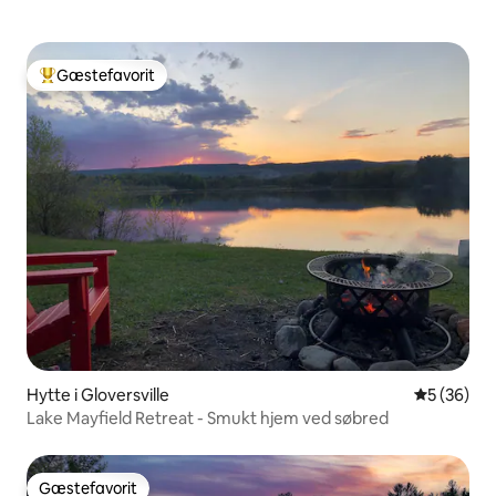
Gæstefavorit
Bedste gæstefavorit
Hytte i Gloversville
5 ud af 5 
5 (36)
Lake Mayfield Retreat - Smukt hjem ved søbred
Gæstefavorit