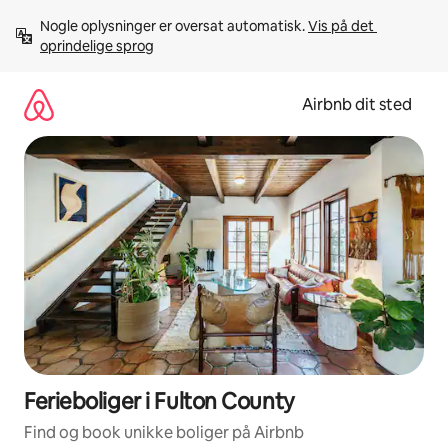
Gå
Nogle oplysninger er oversat automatisk. 
Vis på det 
videre
oprindelige sprog
til
indhold
Airbnb dit sted
Ferieboliger i Fulton County
Find og book unikke boliger på Airbnb