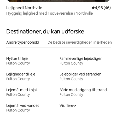
Lejlighed i Northville
4,96 ud af 5 
4,96 (46)
Hyggelig lejlighed med 1 soveværelse i Northville
Destinationer, du kan udforske
Andre typer ophold
De bedste seværdigheder i nærheden
Hytter til leje
Familievenlige lejeboliger
Fulton County
Fulton County
Lejligheder til leje
Lejeboliger ved stranden
Fulton County
Fulton County
Lejemål med kajak
Både med adgang til stranden til leje
Fulton County
Fulton County
Lejemål ved vandet
Vis flere
Fulton County