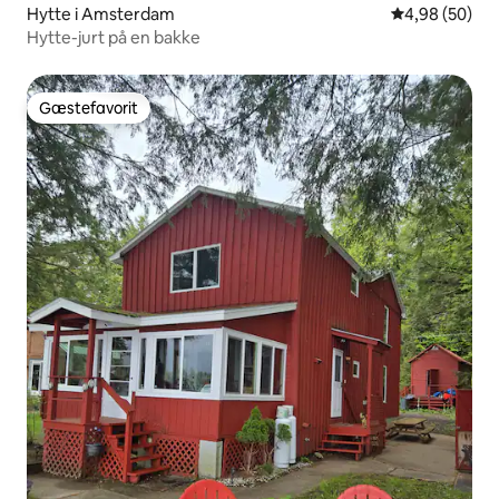
Hytte i Amsterdam
4,98 ud af 5 
4,98 (50)
Hytte-jurt på en bakke
Gæstefavorit
Gæstefavorit