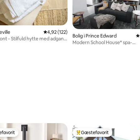
eville
4,92 ud af 5 i gennemsnitlig bedømmelse, 12
4,92 (122)
Bolig i Prince Edward
4
ont - Stilfuld hytte med adgang
Modern School House* spa-
ferie*SPABAD og SAUNA*
itlig bedømmelse, 296 omtaler
favorit
Gæstefavorit
gæstefavorit
Bedste gæstefavorit