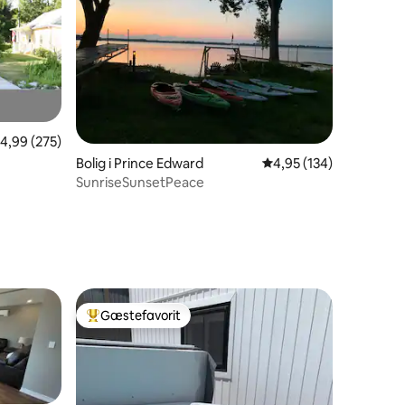
,99 ud af 5 i gennemsnitlig bedømmelse, 275 omtaler
4,99 (275)
Bolig i Prince Edward
4,95 ud af 5 i gennems
4,95 (134)
SunriseSunsetPeace
5 omtaler
Gæstefavorit
Bedste gæstefavorit