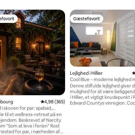
favorit
Gæstefavorit
gæstefavorit
Gæstefavorit
itlig bedømmelse, 234 omtaler
Lejlighed i Hillier
4
Cool Blue – moderne lejlighed 
soveværelse i PEC
Denne stilfulde lejlighed giver 
mulighed for at være beliggend
i Hillier, et vigtigt knudepunkt i 
obourg
4,98 ud af 5 i gennemsnitlig bedømmelse, 36
4,98 (365)
Edward Countys vinregion. Coo
 i skoven for par: spabad,
ligger også kun få minutter fr
js
ie til et wellness-retreat på en
ved North Beach, spisning i Wel
eskrevet af Narcity
cykling eller bare en gåtur på M
 "Som at leve i ferien" Rost
Trail. Cool Blue er et perfekt sted til både
riested for par, i nærheden af
korte og lange ophold. Det ren