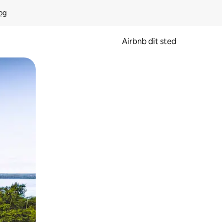
rog
Airbnb dit sted