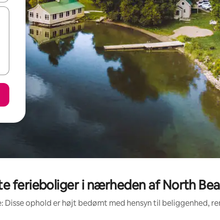
 ferieboliger i nærheden af North Beac
: Disse ophold er højt bedømt med hensyn til beliggenhed, 