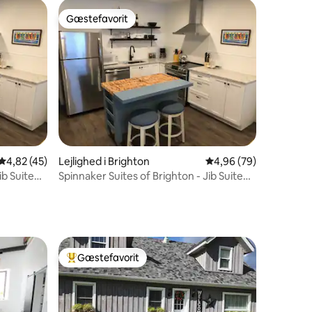
Gæstefavorit
Gæstefavorit
7 omtaler
4,82 ud af 5 i gennemsnitlig bedømmelse, 45 omtaler
4,82 (45)
Lejlighed i Brighton
4,96 ud af 5 i gennem
4,96 (79)
ib Suite
Spinnaker Suites of Brighton - Jib Suite
No. 3
Gæstefavorit
Bedste gæstefavorit