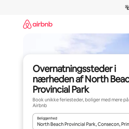
Gå
videre
til
indhold
Overnatningssteder i
nærheden af North Bea
Provincial Park
Book unikke feriesteder, boliger med mere på
Airbnb
Beliggenhed
Når resultaterne er tilgængelige, skal du navigere