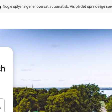
Nogle oplysninger er oversat automatisk. 
Vis på det oprindelige sp
ch
 med piletasterne op og ned eller se mere ved at trykke eller stryge.