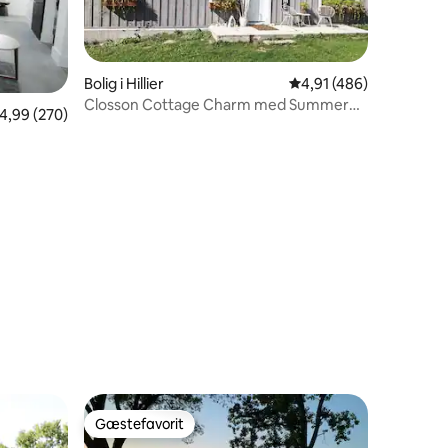
Bolig i Hillier
4,91 ud af 5 i gennems
4,91 (486)
2 omtaler
Closson Cottage Charm med Summer
,99 ud af 5 i gennemsnitlig bedømmelse, 270 omtaler
4,99 (270)
Park Pass
Gæstefavorit
Gæstefavorit