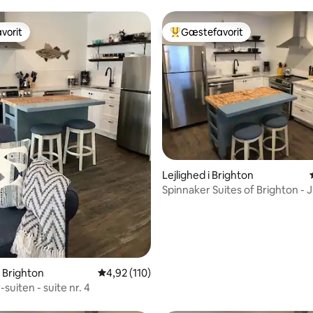
vorit
Gæstefavorit
vorit
Bedste gæstefavorit
Lejlighed i Brighton
Spinnaker Suites of Brighton - J
nr. 5
snitlig bedømmelse, 64 omtaler
i Brighton
4,92 ud af 5 i gennemsnitlig bedømmelse, 11
4,92 (110)
suiten - suite nr. 4