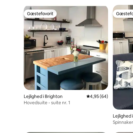
Gæstefavorit
Gæstefa
Gæstefavorit
Gæstefa
Lejlighed i Brighton
4,95 ud af 5 i gennem
4,95 (64)
Hovedsuite - suite nr. 1
Lejlighed 
Spinnaker-