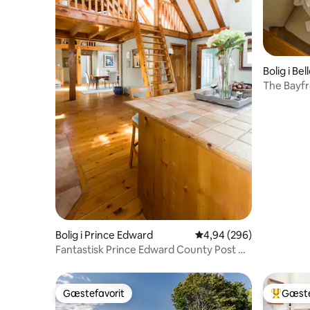
Bolig i Bell
The Bayfr
til vandet
Bolig i Prince Edward
4,94 ud af 5 i gennemsn
4,94 (296)
Fantastisk Prince Edward County Post &
Beam Retreat
Gæstefavorit
Gæste
Gæstefavorit
Bedste 