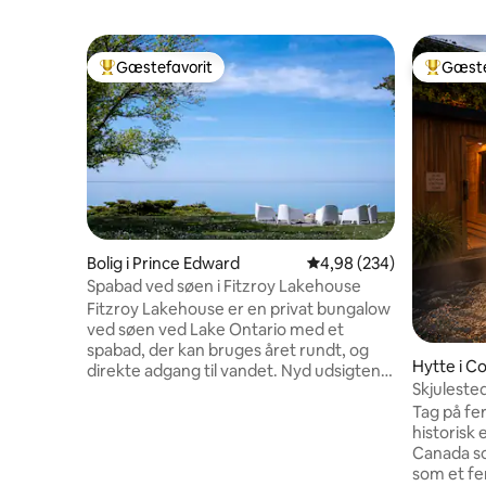
Gæstefavorit
Gæste
Bedste gæstefavorit
Bedste 
Bolig i Prince Edward
4,98 ud af 5 i gennemsn
4,98 (234)
Spabad ved søen i Fitzroy Lakehouse
Fitzroy Lakehouse er en privat bungalow
ved søen ved Lake Ontario med et
spabad, der kan bruges året rundt, og
Hytte i C
direkte adgang til vandet. Nyd udsigten
Skjulested
over søen fra det primære
sauna, pe
Tag på fer
opholdsområde og det primære
historisk ejendom. B
soveværelse samt en 60 meter lang
Canada som
privat klippe med trapper, der er åben fra
som et fe
valentinsdag til Thanksgiving. Få