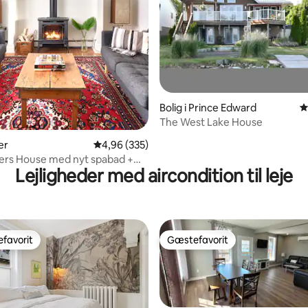
nitlig bedømmelse, 115 omtaler
Bolig i Prince Edward
4
The West Lake House
ier
4,96 ud af 5 i gennemsnitlig bedømmelse, 33
4,96 (335)
ers House med nyt spabad +
Lejligheder med aircondition til leje
 inkluderet
favorit
Gæstefavorit
gæstefavorit
Gæstefavorit