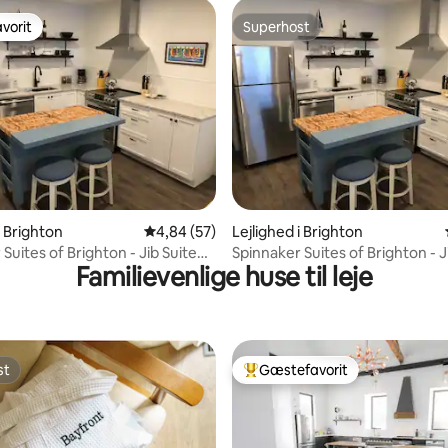
vorit
Superhost
vorit
Superhost
snitlig bedømmelse, 67 omtaler
i Brighton
4,84 ud af 5 i gennemsnitlig bedømmelse, 5
4,84 (57)
Lejlighed i Brighton
Suites of Brighton - Jib Suite
Spinnaker Suites of Brighton - J
Familievenlige huse til leje
nr. 6
st
Gæstefavorit
st
Bedste gæstefavorit