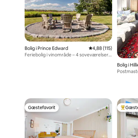
Bolig i Prince Edward
4,88 ud af 5 i gennems
4,88 (115)
Feriebolig i vinområde – 4 soveværelser
ved vingårde – bålplads
Bolig i Hill
Postmast
strandpas
Gæstefavorit
Gæste
Gæstefavorit
Bedste 