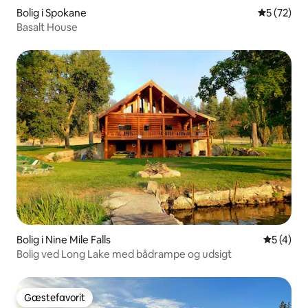
Bolig i Spokane
5 ud af 5 
5 (72)
Basalt House
Bolig i Nine Mile Falls
5 ud af 5
5 (4)
Bolig ved Long Lake med bådrampe og udsigt
Gæstefavorit
Gæstefavorit