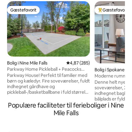
Gæstefavorit
Gæstefavorit
Gæstefavorit
Bedste gæstefavo
Bolig i Nine Mile Falls
4,87 ud af 5 i gennemsnitlig be
4,87 (285)
Parkway Home Pickleball + Peacocks
Bolig i Spokane
Family Fenced Pet
Parkway House! Perfekt til familier med
Moderne rummelig
børn og kæledyr. Fire soveværelser, fuldt
boblebad og bålpl
Denne helt nye bo
indhegnet gårdhave og
soveværelser, 2 b
pickleball-/basketballbane i fuld størrelse
indhegnet baghave
med belysning. PÅFUGLE!!! Blokke fra
bålplads er fyldt m
Spokane River, Riverside State Park,
Populære faciliteter til ferieboliger i Nine
håndplukkede bek
Centennial trail, kilometerlange
helt sikkert vil gl
Mile Falls
mountainbike- og vandrestier. Dette
toppen af den land
hjem har masser af faciliteter,
Mile Prairie, er det
pickleball-/basketballbane, overdækket
centrum. Den mini
veranda, åbent køkken, opdaterede