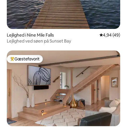
Lejlighed i Nine Mile Falls
4,94 ud af 5 
4,94 (49)
Lejlighed ved søen på Sunset Bay
Gæstefavorit
Bedste gæstefavorit