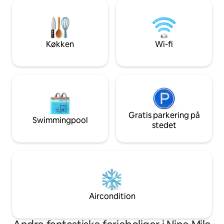
stil vil være en v
badeværelser, 3 soveværelser med
dagligdagens travl
kingsize-dobbeltseng og 1 soveværelse
hyggelige families
med queensize-dobbeltseng. Åbent
du ser en film, ell
layout, veludstyret køkken. Et roligt og
spabadet. Gør denne
Køkken
Wi-fi
sikkert nabolag. Nem parkering.
næste feriedestina
Gratis parkering på
Swimmingpool
stedet
Aircondition