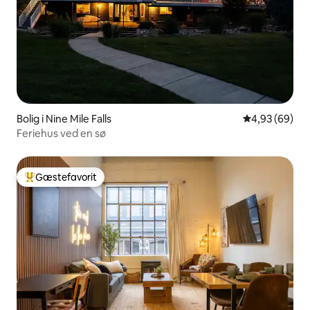
Bolig i Nine Mile Falls
4,93 ud af 5 
4,93 (69)
Feriehus ved en sø
Gæstefavorit
Bedste gæstefavorit