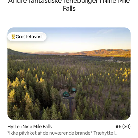
Andre fantastiske ferieboliger i Nine Mile
Falls
Gæstefavorit
Bedste gæstefavorit
Hytte i Nine Mile Falls
5 ud af 5 
5 (30)
*Ikke påvirket af de nuværende brande* Træhytte i