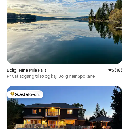
Bolig i Nine Mile Falls
5 ud af 5 
5 (18)
Privat adgang til sø og kaj: Bolig nær Spokane
Gæstefavorit
Bedste gæstefavorit