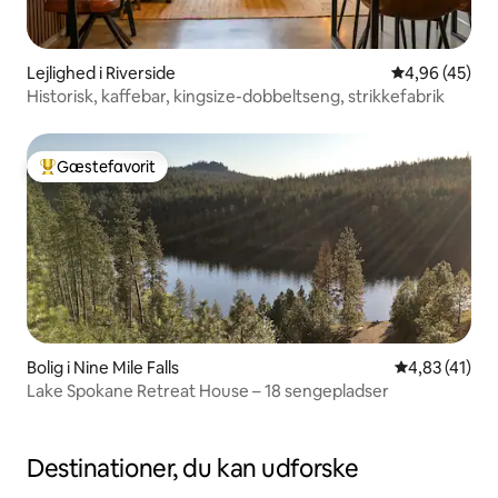
Lejlighed i Riverside
4,96 ud af 5 
4,96 (45)
Historisk, kaffebar, kingsize-dobbeltseng, strikkefabrik
Gæstefavorit
Bedste gæstefavorit
Bolig i Nine Mile Falls
4,83 ud af 5 
4,83 (41)
Lake Spokane Retreat House – 18 sengepladser
Destinationer, du kan udforske