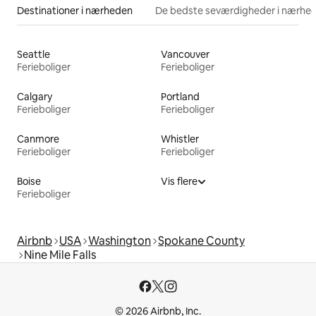
Destinationer i nærheden
De bedste seværdigheder i nærhe
Seattle
Vancouver
Ferieboliger
Ferieboliger
Calgary
Portland
Ferieboliger
Ferieboliger
Canmore
Whistler
Ferieboliger
Ferieboliger
Boise
Vis flere
Ferieboliger
Airbnb
USA
Washington
Spokane County
Nine Mile Falls
© 2026 Airbnb, Inc.