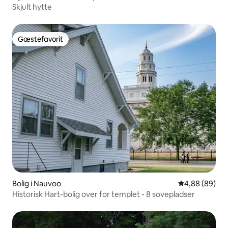
Skjult hytte
Gæstefavorit
Gæstefavorit
Bolig i Nauvoo
4,88 ud af 5 
4,88 (89)
Historisk Hart-bolig over for templet - 8 sovepladser