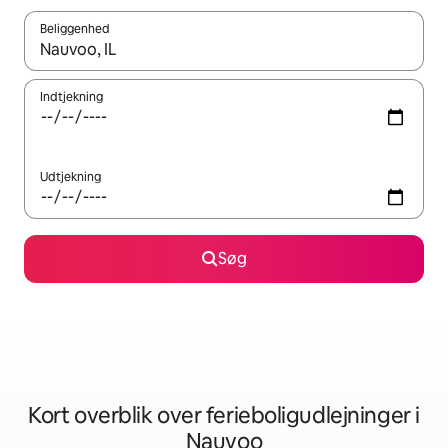
Beliggenhed
Når resultaterne er tilgængelige, skal du navigere med piletaste
Indtjekning
Udtjekning
Søg
Kort overblik over ferieboligudlejninger i
Nauvoo