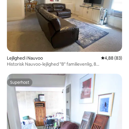
Lejlighed i Nauvoo
4,88 ud af 5 
4,88 (83)
Historisk Nauvoo-lejlighed "B" familievenlig, 8
sengepladser
Superhost
Superhost