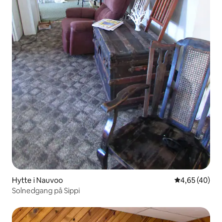
Hytte i Nauvoo
4,65 ud af 5 
4,65 (40)
Solnedgang på Sippi