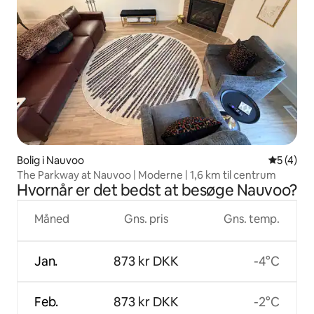
Bolig i Nauvoo
5 ud af 5
5 (4)
The Parkway at Nauvoo | Moderne | 1,6 km til centrum
Hvornår er det bedst at besøge Nauvoo?
Måned
Gns. pris
Gns. temp.
Jan.
873 kr DKK
-4°C
Feb.
873 kr DKK
-2°C