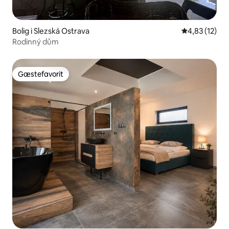
Bolig i Slezská Ostrava
4,83 ud af 5 
4,83 (12)
Rodinný dům
Gæstefavorit
Gæstefavorit