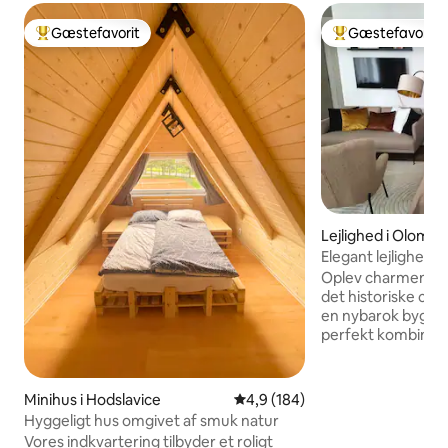
Gæstefavorit
Gæstefavorit
Bedste gæstefavorit
Bedste gæstefavo
Lejlighed i Olomo
Elegant lejlighed i
Oplev charmen ved
det historiske cent
en nybarok bygning
perfekt kombinati
tradition. Prestig
mellem det histor
Smetanovými sady.
Minihus i Hodslavice
4,9 ud af 5 i gennemsnitlig be
4,9 (184)
designmøbler fra
Hyggeligt hus omgivet af smuk natur
mærker. Fuldt ud
Vores indkvartering tilbyder et roligt