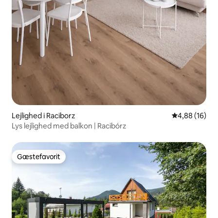
Lejlighed i Raciborz
4,88 ud af 5 
4,88 (16)
Lys lejlighed med balkon | Racibórz
Gæstefavorit
Gæstefavorit