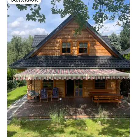
Gæstefavorit
Gæstefavorit