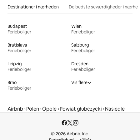
Destinationer i nærheden
De bedste seværdigheder i nærhe
Budapest
Wien
Ferieboliger
Ferieboliger
Bratislava
Salzburg
Ferieboliger
Ferieboliger
Leipzig
Dresden
Ferieboliger
Ferieboliger
Brno
Vis flere
Ferieboliger
Airbnb
Polen
Opole
Powiat głubczycki
Nasiedle
© 2026 Airbnb, Inc.