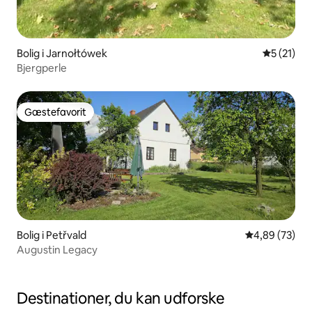
Bolig i Jarnołtówek
5 ud af 5 
5 (21)
Bjergperle
Gæstefavorit
Gæstefavorit
Bolig i Petřvald
4,89 ud af 5 
4,89 (73)
Augustin Legacy
Destinationer, du kan udforske