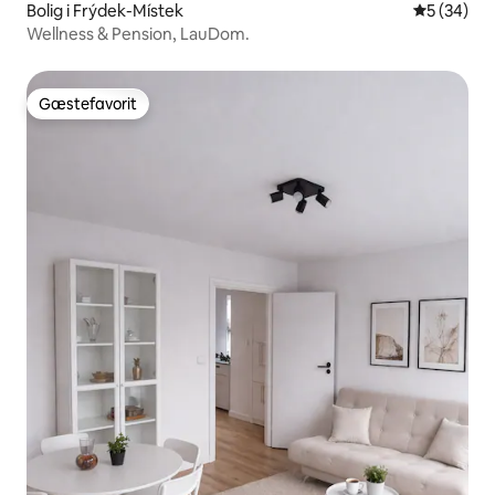
Bolig i Frýdek-Místek
5 ud af 5 
5 (34)
Wellness & Pension, LauDom.
Gæstefavorit
Gæstefavorit