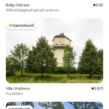
Bolig i Ostrava
5 ud af 5
5 (6)
Stilfuld lejlighed tæt på centrum
Gæstefavorit
Bedste gæstefavorit
Villa i Vratimov
5 ud af 5 
5 (47)
Kunsttårn