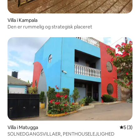
Villa i Kampala
Den er rummelig og strategisk placeret
Villa i Matugga
5 ud af 5
5 (3)
SOLNEDGANGSVILLAER, PENTHOUSELEJLIGHED