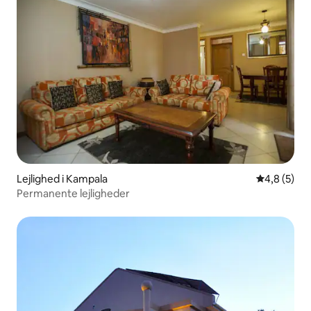
Lejlighed i Kampala
4,8 ud af 5
4,8 (5)
Permanente lejligheder