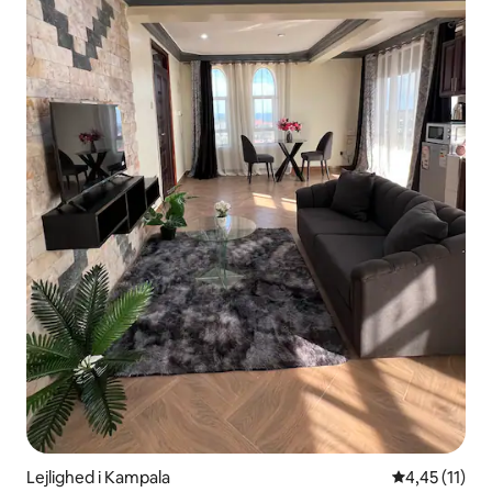
Lejlighed i Kampala
4,45 ud af 5
4,45 (11)