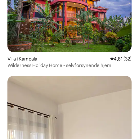
Villa i Kampala
4,81 ud af 5 
4,81 (32)
Wilderness Holiday Home - selvforsynende hjem