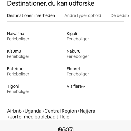
Destinationer, du kan udforske
Destinationer i nærheden
Andre typer ophold
De bedste
Naivasha
Kigali
Ferieboliger
Ferieboliger
Kisumu
Nakuru
Ferieboliger
Ferieboliger
Entebbe
Eldoret
Ferieboliger
Ferieboliger
Tigoni
Vis flere
Ferieboliger
Airbnb
Uganda
Central Region
Najjera
Jurter med boblebad til leje