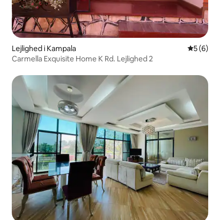
Lejlighed i Kampala
5 ud af 5
5 (6)
Carmella Exquisite Home K Rd. Lejlighed 2