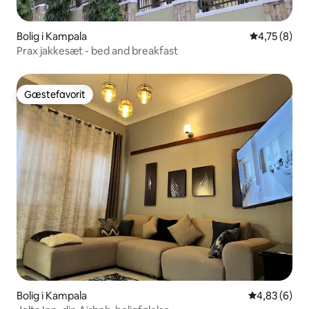
Bolig i Kampala
4,75 ud af 5
4,75 (8)
Prax jakkesæt - bed and breakfast
Gæstefavorit
Gæstefavorit
Bolig i Kampala
4,83 ud af 5
4,83 (6)