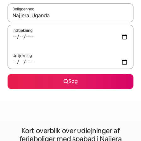
Beliggenhed
Når resultaterne er tilgængelige, skal du navigere med piletaste
Indtjekning
Udtjekning
Søg
Kort overblik over udlejninger af
ferieboliger med spabad i Najjera