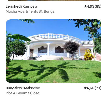
Lejlighed i Kampala
4,93 ud af 5 
4,93 (85)
Mocha Apartments B1, Bunga
Bungalow i Makindye
4,66 ud af 5 
4,66 (29)
Plot 4 Kavuma Close