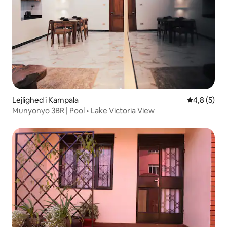
Lejlighed i Kampala
4,8 ud af 5
4,8 (5)
Munyonyo 3BR | Pool • Lake Victoria View