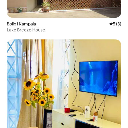
Bolig i Kampala
5 ud af 5
5 (3)
Lake Breeze House