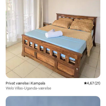
Privat værelse i Kampala
4,67 ud af 5 
4,67 (21)
Welo Villas-Uganda-værelse