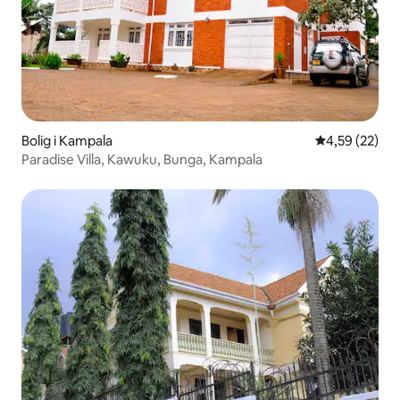
Bolig i Kampala
4,59 ud af 5 
4,59 (22)
Paradise Villa, Kawuku, Bunga, Kampala