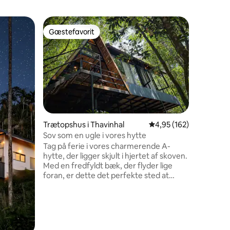
Feriehus 
Gæstefavorit
Gæstefa
Gæstefavorit
Gæstefa
Bolig me
Kom i ko
dig selv
udflugt. Vores villa er en privat eksklusiv
bolig me
rummelig
fantastisk udsigt. A
vandre ti
"Muneesw
Trætopshus i Thavinhal
4,95 ud af 5 i gennems
4,95 (162)
en nærli
Sov som en ugle i vores hytte
fods, elle
Tag på ferie i vores charmerende A-
er beligg
hytte, der ligger skjult i hjertet af skoven.
Wayanad,
Med en fredfyldt bæk, der flyder lige
(~60km v
foran, er dette det perfekte sted at
2024).
komme i kontakt med naturen igen.
Hytten tilbyder de vigtigste
bekvemmeligheder, herunder wi-fi, men
forvent ikke luksus – dette er en ægte
6 omtaler
oplevelse af at vende tilbage til naturen.