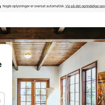
Nogle oplysninger er oversat automatisk. 
Vis på det oprindelige sp
e
 med piletasterne op og ned eller se mere ved at trykke eller stryge.