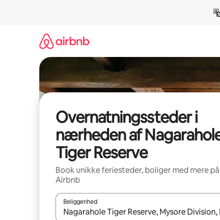
Gå
videre
til
indhold
Overnatningssteder i
nærheden af Nagarahol
Tiger Reserve
Book unikke feriesteder, boliger med mere på
Airbnb
Beliggenhed
Når resultaterne er tilgængelige, skal du navigere