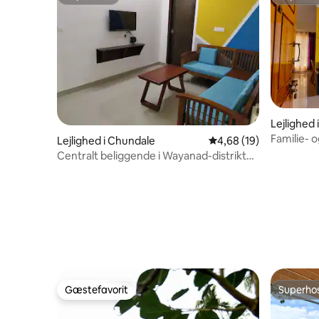
Superhost
Superho
Lejlighed
Familie- 
Lejlighed i Chundale
4,68 ud af 5 i gennem
4,68 (19)
to senge 
Centralt beliggende i Wayanad-distriktet
- lejlighed 1
Gæstefavorit
Superho
Gæstefavorit
Superho