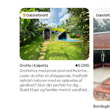
Gæstefavorit
Gæstefa
Bedste gæstefavorit
Gæstefa
Grotte i Kalpetta
5 ud af 5 i gennems
5 (205)
Grottehus med privat pool ved Rivertree
FarmStay
Leder du efter et afslappende, fredfyldt
ophold i naturen med en oplevelse af
gårdlivet? Så er det perfekt for dig ...
Skabt til par og familier med et vandfald
til en åben privat pool, der er forbundet
med det underjordiske soveværelse.
Giver udsigt over de grønne områder på
Bondegår
kaffe- og peberplantagen. Det er ikke