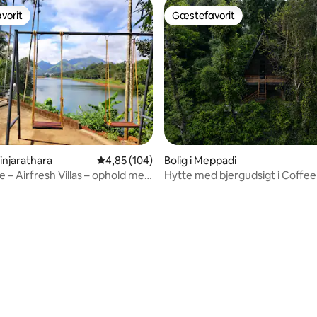
vorit
Gæstefavorit
vorit
Gæstefavorit
itlig bedømmelse, 289 omtaler
dinjarathara
4,85 ud af 5 i gennemsnitlig bedømmelse, 10
4,85 (104)
Bolig i Meppadi
le – Airfresh Villas – ophold med
Hytte med bjergudsigt i Coffee
– Banasura
Wayanad