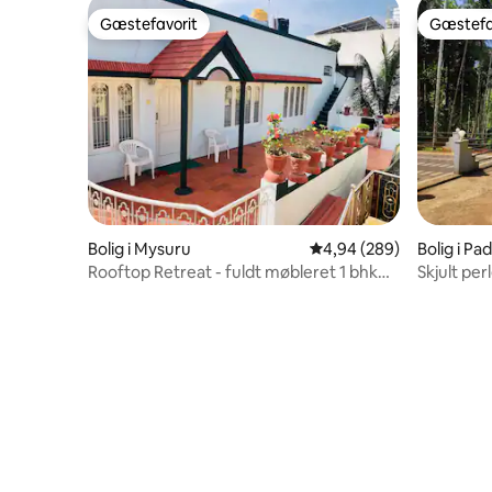
Gæstefavorit
Gæstefa
Gæstefavorit
Gæstefa
Bolig i Mysuru
4,94 ud af 5 i gennemsn
4,94 (289)
Bolig i Pa
Rooftop Retreat - fuldt møbleret 1 bhk
Skjult per
A/C hus
søudsigt 