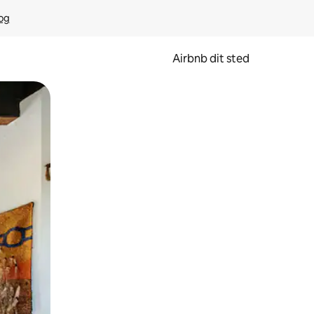
rog
Airbnb dit sted