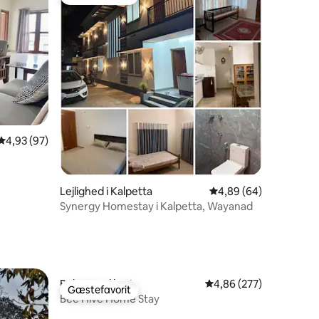
Gæstefavorit
5 omtaler
4,93 ud af 5 i gennemsnitlig bedømmelse, 97 omtaler
4,93 (97)
Lejlighed i Kalpetta
4,89 ud af 5 i gennem
4,89 (64)
Synergy Homestay i Kalpetta, Wayanad
Bolig i Madikeri
4,86 ud af 5 i gennems
4,86 (277)
Gæstefavorit
Gæstefavorit
Bee Hive Home Stay