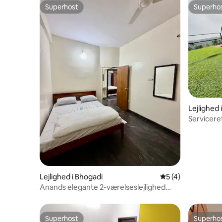
Superhost
Superho
Superhost
Superho
Lejlighed
Servicere
Wayanad
Lejlighed i Bhogadi
5 ud af 5 i genne
5 (4)
Anands elegante 2-værelseslejlighed
med aircondition – stueplan
Superhost
Superho