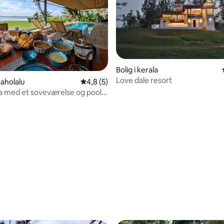
Bolig i kerala
Love dale resort
saholalu
4,8 ud af 5 i gennemsnitlig bedømmelse, 
4,8 (5)
la med et soveværelse og pool i
garhole
snitlig bedømmelse, 24 omtaler