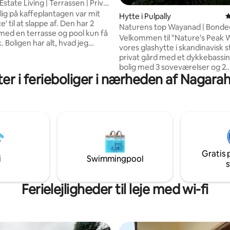
tate Living | Terrassen | Privat
ig på kaffeplantagen var mit
Hytte i Pulpally
4
e' til at slappe af. Den har 2
Naturens top Wayanad | Bond
med en terrasse og pool kun få
privat pool
Velkommen til "Nature's Peak 
. Boligen har alt, hvad jeg
vores glashytte i skandinavisk st
stille mig, en blanding af
privat gård med et dykkebassi
g, udendørs eller en afslappet
bolig med 3 soveværelser og 2
mst. Den har vintage
ter i ferieboliger i nærheden af Nagara
badeværelser omfatter en fuld
ere, en fuldt udstyret grill og
airconditioneret hovedhytte (2
fritid, hele
soveværelser, stue og 1 fælles
at nyde. Jeg ønsker, at du
badeværelse) samt et separat 
, kigger på stjernerne og
med aircondition 6 meter væk
rige minder. Viceværten Babu
kingsize-seng og privat badevæ
r god hjemmelavet mad. Hav
Nyd en privat vandretur til et
 😎
udsigtspunkt og hjemmelavede
Gratis 
tilberedt af vores familie (ekstr
i
Swimmingpool
s
omkostninger). Hele boligen er
udelukkende din.
Ferielejligheder til leje med wi-fi