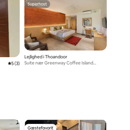
Superhost
Superhost
Lejlighed i Thoandoor
Suite nær Greenway Coffee Island
5 ud af 5 i gennemsnitlig bedømmelse, 3 omtaler
5 (3)
Plantation
Gæstefavorit