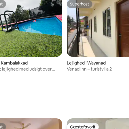
st
Superhost
st
Superhost
 i Kambalakkad
Lejlighed i Wayanad
t lejlighed med udsigt over
Venad Inn – turistvilla 2
msnitlig bedømmelse, 4 omtaler
st
Gæstefavorit