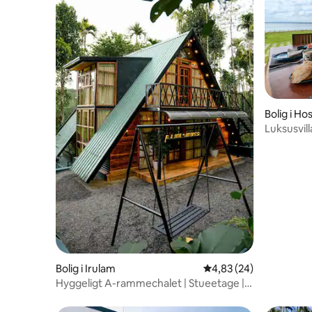
Bolig i Ho
Luksusvil
Kabini Na
Bolig i Irulam
4,83 ud af 5 i gennem
4,83 (24)
Hyggeligt A-rammechalet | Stueetage |
Ophold i Wayanad