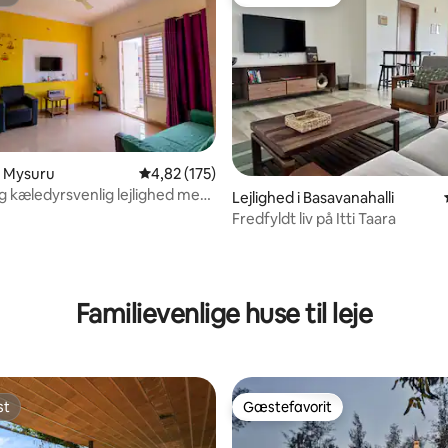
st
Gæstefavorit
 i Mysuru
4,82 ud af 5 i gennemsnitlig bedømmelse, 17
4,82 (175)
og kæledyrsvenlig lejlighed med
snitlig bedømmelse, 19 omtaler
Lejlighed i Basavanahalli
(historieophold)
Fredfyldt liv på Itti Taara
Familievenlige huse til leje
st
Gæstefavorit
st
Gæstefavorit