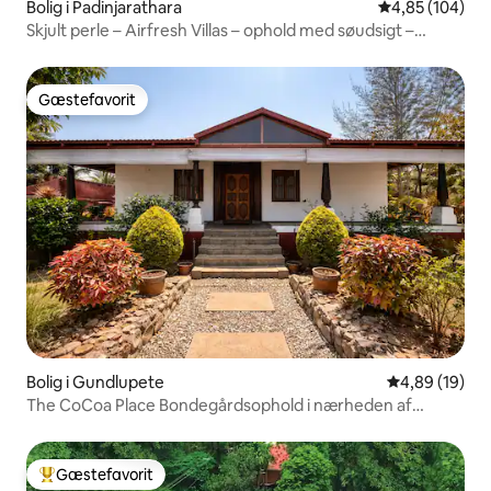
Bolig i Padinjarathara
4,85 ud af 5 i
4,85 (104)
Skjult perle – Airfresh Villas – ophold med søudsigt –
Banasura
Gæstefavorit
Gæstefavorit
Bolig i Gundlupete
4,89 ud af 5 
4,89 (19)
The CoCoa Place Bondegårdsophold i nærheden af
Bandipur
Gæstefavorit
Bedste gæstefavorit