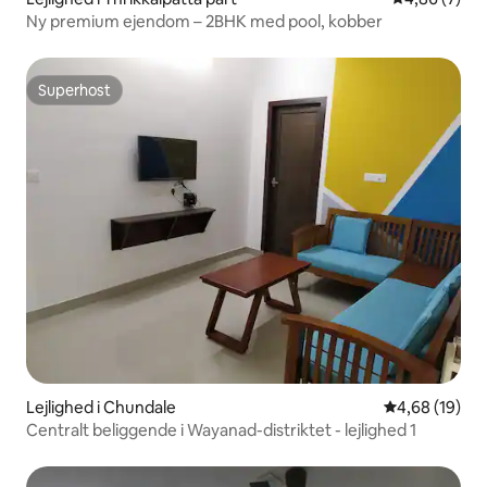
Ny premium ejendom – 2BHK med pool, kobber
Superhost
Superhost
Lejlighed i Chundale
4,68 ud af 5 
4,68 (19)
Centralt beliggende i Wayanad-distriktet - lejlighed 1