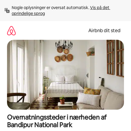
Gå
Nogle oplysninger er oversat automatisk. 
Vis på det 
videre
oprindelige sprog
til
indhold
Airbnb dit sted
Overnatningssteder i nærheden af
Bandipur National Park