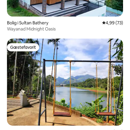
Bolig i Sultan Bathery
4,99 ud af 5 
4,99 (73)
Wayanad Midnight Oasis
Gæstefavorit
Gæstefavorit