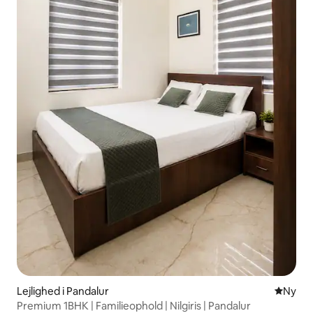
Lejlighed i Pandalur
Nyt ove
Ny
Premium 1BHK | Familieophold | Nilgiris | Pandalur