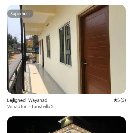
Superhost
Superhost
Lejlighed i Wayanad
5 ud af 5
5 (3)
Venad Inn – turistvilla 2