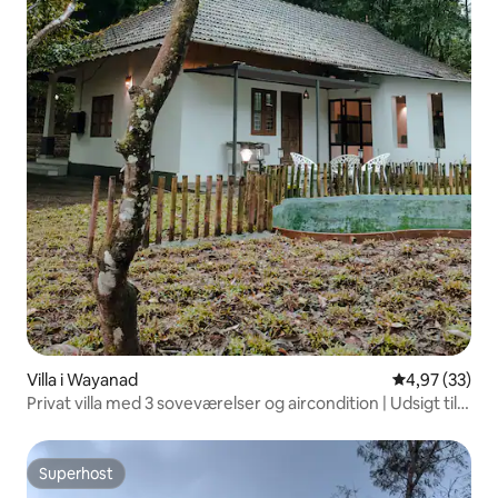
Villa i Wayanad
4,97 ud af 5 
4,97 (33)
Privat villa med 3 soveværelser og aircondition | Udsigt til
naturen | 8 gæster
Superhost
Superhost