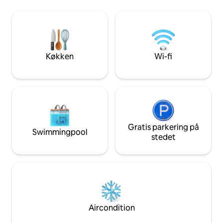
bare et ophold, de
førsteklasses køkken og spiseplads • 🌳
Gratis aktiviteter
Rolige haver og udendørsområder • 🌐
plantagen, riffels
Højhastighedsinternetforbindelse med
osv. Morgenmaden er gratis. Ingen
backup til hjemmearbejde
flodaktiviteter i
høj musik, fester e
Køkken
Wi-fi
polterabendgruppe
Gratis parkering på
Swimmingpool
stedet
Aircondition