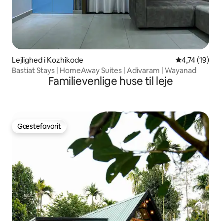
Lejlighed i Kozhikode
4,74 ud af 5 
4,74 (19)
Bastiat Stays | HomeAway Suites | Adivaram | Wayanad
Familievenlige huse til leje
Gæstefavorit
Gæstefavorit