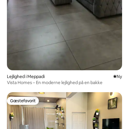
Lejlighed i Meppadi
Nyt ove
Ny
Vista Homes – En moderne lejlighed på en bakke
Gæstefavorit
Gæstefavorit