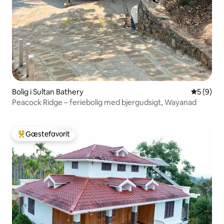
Bolig i Sultan Bathery
5 ud af 5
5 (9)
Peacock Ridge – feriebolig med bjergudsigt, Wayanad
Gæstefavorit
Bedste gæstefavorit