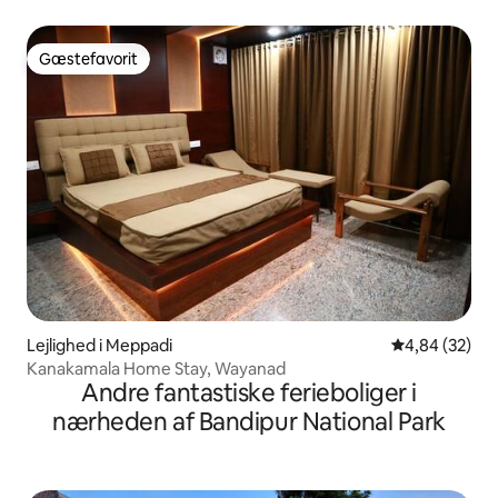
Gæstefavorit
Gæstefavorit
Lejlighed i Meppadi
4,84 ud af 5 
4,84 (32)
Kanakamala Home Stay, Wayanad
Andre fantastiske ferieboliger i
nærheden af Bandipur National Park