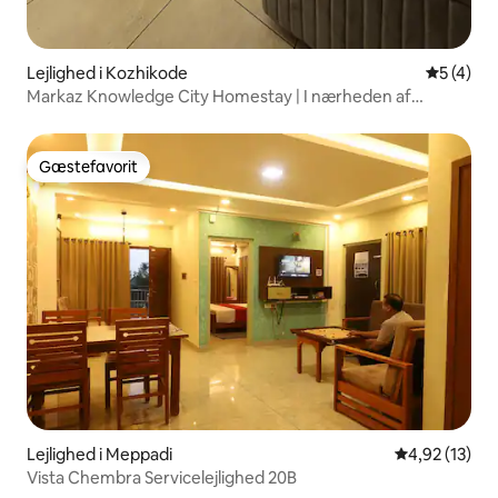
Lejlighed i Kozhikode
5 ud af 5
5 (4)
Markaz Knowledge City Homestay | I nærheden af
Wayanad
Gæstefavorit
Gæstefavorit
Lejlighed i Meppadi
4,92 ud af 5 
4,92 (13)
Vista Chembra Servicelejlighed 20B