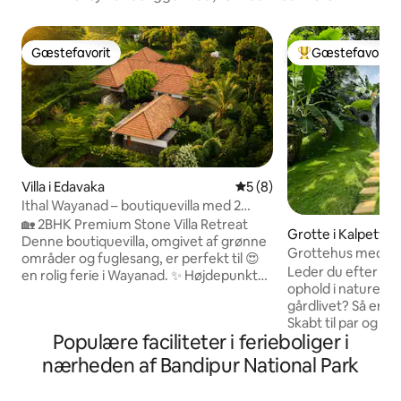
Gæstefavorit
Gæstefavorit
Gæstefavorit
Bedste gæstefavo
Villa i Edavaka
5 ud af 5 i gennemsnitlig 
5 (8)
Ithal Wayanad – boutiquevilla med 2
soveværelser
🏡 2BHK Premium Stone Villa Retreat
Grotte i Kalpetta
Denne boutiquevilla, omgivet af grønne
Grottehus med pri
områder og fuglesang, er perfekt til 😍
FarmStay
Leder du efter et 
en rolig ferie i Wayanad. ✨ Højdepunkter
ophold i naturen 
ved Premium-villa • 🛏️ To rummelige
gårdlivet? Så er det
hovedsoveværelser • 💤 Sengetøj af
Skabt til par og fa
førsteklasses kvalitet med hyggelige
Populære faciliteter i ferieboliger i
til en åben privat 
dyner, der giver en afslappende søvn •
med det underjord
🚿 To førsteklasses private badeværelser
nærheden af Bandipur National Park
Giver udsigt over
• 🌿 Privat udendørs opholdsområde i
kaffe- og peberpla
hver soveværelse • 🍽️ Fuldt udstyret