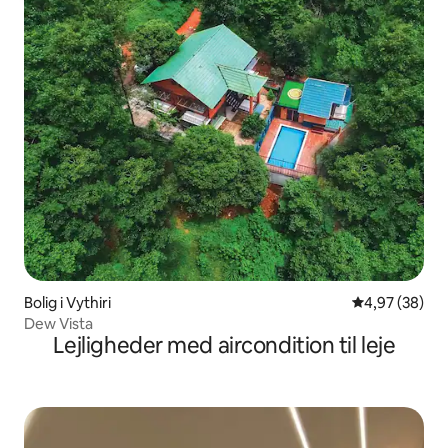
Bolig i Vythiri
4,97 ud af 5 
4,97 (38)
Dew Vista
Lejligheder med aircondition til leje