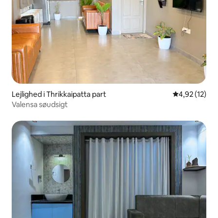
Lejlighed i Thrikkaipatta part
4,92 ud af 5 
4,92 (12)
Valensa søudsigt