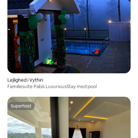
Lejlighed i Vythiri
Familiesuite Pabis LuxuriousStay med pool
Superhost
Superhost