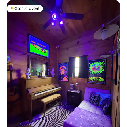
Gæstefavorit
Bedste gæstefavorit