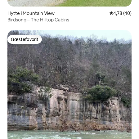
Hytte i Mountain View
4,78 ud af 5 
4,78 (40)
Birdsong – The Hilltop Cabins
Gæstefavorit
Gæstefavorit