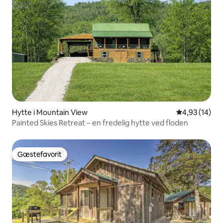
Hytte i Mountain View
4,93 ud af 5 
4,93 (14)
Painted Skies Retreat – en fredelig hytte ved floden
Gæstefavorit
Gæstefavorit