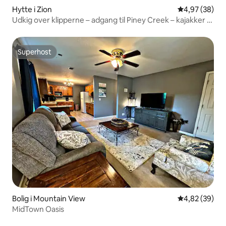
Hytte i Zion
4,97 ud af 5 
4,97 (38)
Udkig over klipperne – adgang til Piney Creek – kajakker –
fantastisk udsigt
Superhost
Superhost
Bolig i Mountain View
4,82 ud af 5 
4,82 (39)
MidTown Oasis