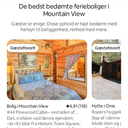
De bedst bedømte ferieboliger i
Mountain View
Gæster er enige: Disse ophold er højt bedømt med
hensyn til beliggenhed, renhed med mere.
Gæstefavorit
Gæstefavorit
Gæstefavorit
Gæstefavorit
Hytte i Onia
Bolig i Mountain View
4,91 ud af 5 i gennemsnitlig b
4,91 (118)
Ropers hyggelige 
#44 Pinewood Cabin~ ved siden af
pladsen
Slap af i denne ru
Det, vi elsker ved denne ejendom:
lokale sten og c
<br>En blok fra Historic Town Square,