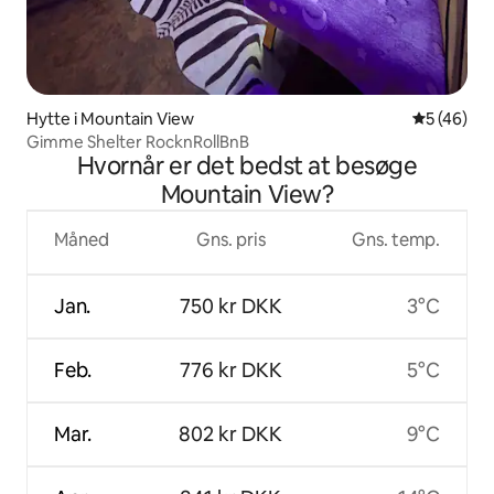
Hytte i Mountain View
5 ud af 5 
5 (46)
Gimme Shelter RocknRollBnB
Hvornår er det bedst at besøge
Mountain View?
Måned
Gns. pris
Gns. temp.
Jan.
750 kr DKK
3°C
Feb.
776 kr DKK
5°C
Mar.
802 kr DKK
9°C