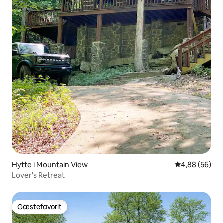
Hytte i Mountain View
4,88 ud af 5 
4,88 (56)
Lover's Retreat
Gæstefavorit
Gæstefavorit