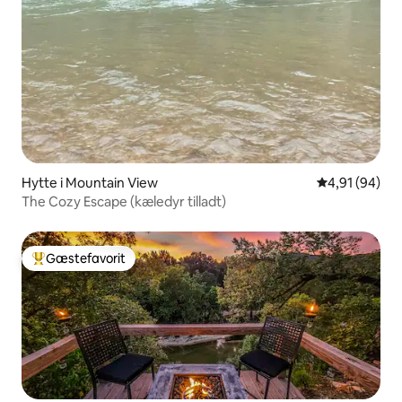
Hytte i Mountain View
4,91 ud af 5 
4,91 (94)
The Cozy Escape (kæledyr tilladt)
Gæstefavorit
Bedste gæstefavorit