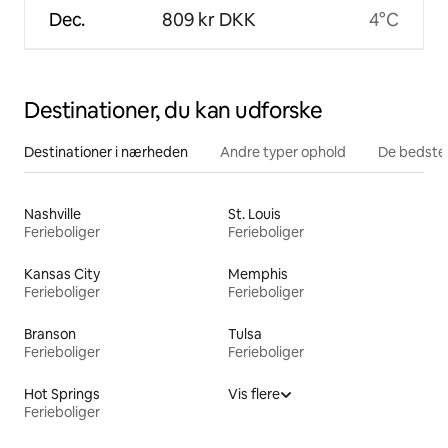
Dec.
809 kr DKK
4°C
Destinationer, du kan udforske
Destinationer i nærheden
Andre typer ophold
De bedste
Nashville
St. Louis
Ferieboliger
Ferieboliger
Kansas City
Memphis
Ferieboliger
Ferieboliger
Branson
Tulsa
Ferieboliger
Ferieboliger
Hot Springs
Vis flere
Ferieboliger