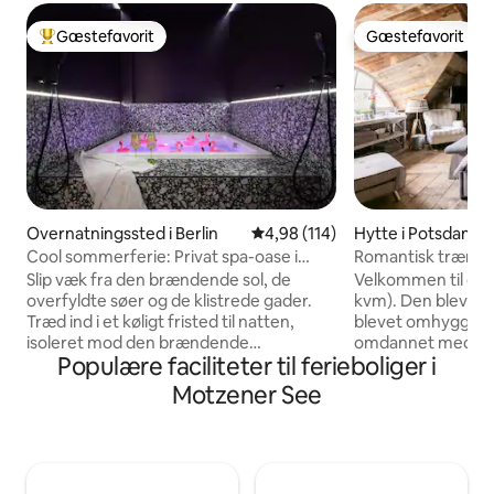
Gæstefavorit
Gæstefavorit
Bedste gæstefavorit
Gæstefavorit
Overnatningssted i Berlin
4,98 ud af 5 i gennemsnitlig b
4,98 (114)
Hytte i Potsdam
Cool sommerferie: Privat spa-oase i
Romantisk trænerh
Kreuzberg
spionernes bro!
Slip væk fra den brændende sol, de
Velkommen til det
overfyldte søer og de klistrede gader.
kvm). Den blev byg
Træd ind i et køligt fristed til natten,
blevet omhyggelig
isoleret mod den brændende
omdannet med mat
Populære faciliteter til ferieboliger i
sommervarme. Dyk ned i det friske,
kvalitet. Denne ro
boblende vand i din private jacuzzi på
på Potsdams villa
Motzener See
1,80 x 1,80 m. 75 m2 af absolut intimitet
valnøddetræer, li
venter bag mørklægningsgardiner, med
Jungfernsee. Om
stemningsfulde lyslandskaber, kølige
nyde en svømmetu
skygger og kølige drikke, der giver en
morgenmaden, hvi
forfriskende femstjernet oplevelse.
et stenkast fra d