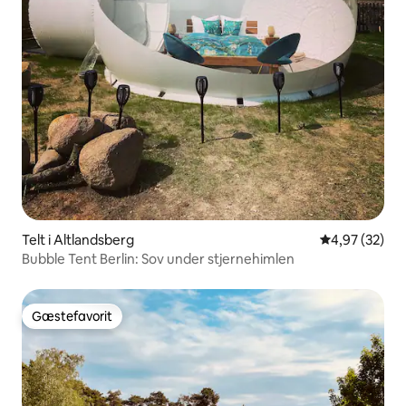
Telt i Altlandsberg
4,97 ud af 5 
4,97 (32)
Bubble Tent Berlin: Sov under stjernehimlen
Gæstefavorit
Gæstefavorit