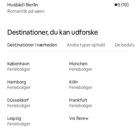
Husbåd i Berlin
5 ud af 5 
5 (10)
Romantik på søen
Destinationer, du kan udforske
Destinationer i nærheden
Andre typer ophold
De bedste
København
München
Ferieboliger
Ferieboliger
Hamborg
Köln
Ferieboliger
Ferieboliger
Düsseldorf
Frankfurt
Ferieboliger
Ferieboliger
Leipzig
Vis flere
Ferieboliger