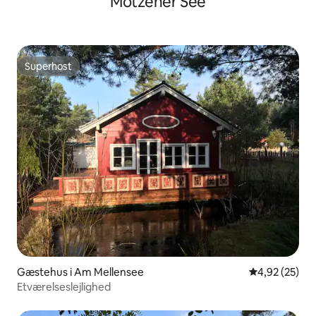
Motzener See
Superhost
Superhost
Gæstehus i Am Mellensee
4,92 ud af 5 
4,92 (25)
Etværelseslejlighed