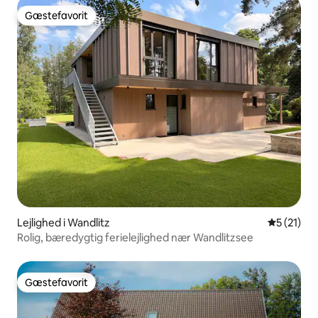
Gæstefavorit
Gæstefavorit
Lejlighed i Wandlitz
5 ud af 5 
5 (21)
Rolig, bæredygtig ferielejlighed nær Wandlitzsee
Gæstefavorit
Gæstefavorit