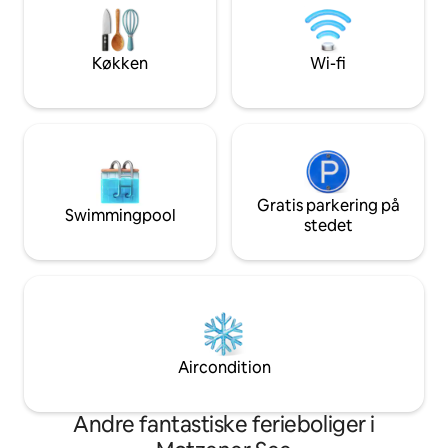
Denne designkokon har også en
Glienicke Bridge. I
regnbruser, et chillout-loungeområde,
krig var broen det
et tekøkken og en overdådig kingsize-
udvekslet spioner.
Køkken
Wi-fi
seng. Læs mere:
Gratis parkering på
Swimmingpool
stedet
Aircondition
Andre fantastiske ferieboliger i