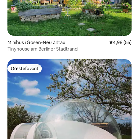
Minihus i Gosen-Neu Zittau
4,98 ud af 5 
4,98 (55)
Tinyhouse am Berliner Stadtrand
Gæstefavorit
Gæstefavorit