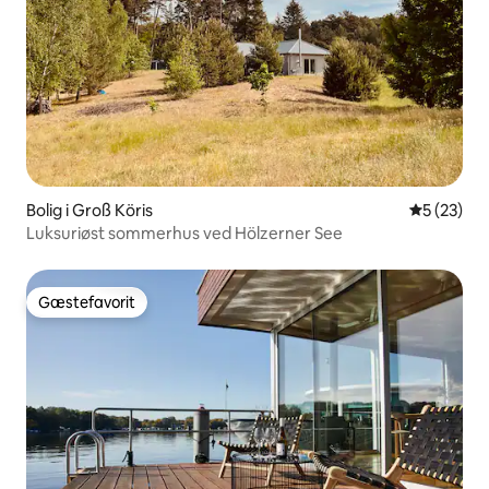
Bolig i Groß Köris
5 ud af 5 
5 (23)
Luksuriøst sommerhus ved Hölzerner See
Gæstefavorit
Gæstefavorit