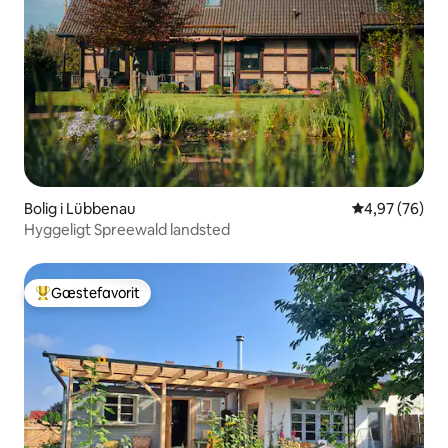
Bolig i Lübbenau
4,97 ud af 5 
4,97 (76)
Hyggeligt Spreewald landsted
Gæstefavorit
Bedste gæstefavorit