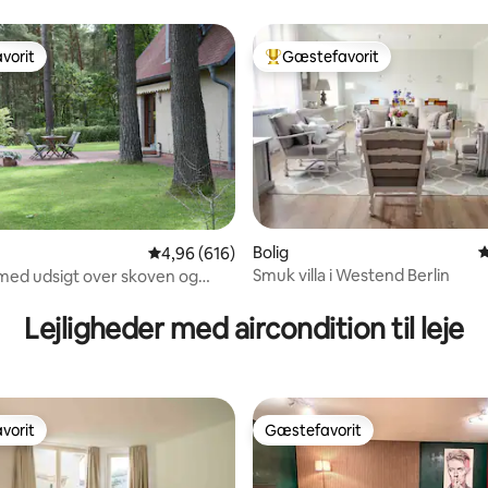
vorit
Gæstefavorit
vorit
Bedste gæstefavorit
Bolig
4
4,96 ud af 5 i gennemsnitlig bedømmelse, 61
4,96 (616)
Smuk villa i Westend Berlin
med udsigt over skoven og
itlig bedømmelse, 562 omtaler
Lejligheder med aircondition til leje
vorit
Gæstefavorit
vorit
Gæstefavorit