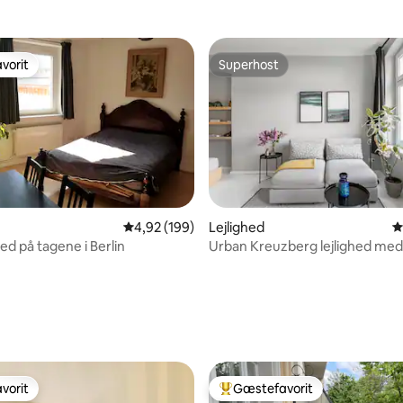
vorit
Superhost
vorit
Superhost
4,92 ud af 5 i gennemsnitlig bedømmelse, 19
4,92 (199)
Lejlighed
4
hed på tagene i Berlin
Urban Kreuzberg lejlighed med
på gården
nitlig bedømmelse, 213 omtaler
vorit
Gæstefavorit
vorit
Bedste gæstefavorit