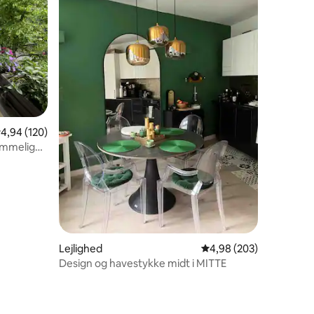
,94 ud af 5 i gennemsnitlig bedømmelse, 120 omtaler
4,94 (120)
ummelig
8 omtaler
Lejlighed
4,98 ud af 5 i gennems
4,98 (203)
Design og havestykke midt i MITTE