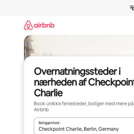
Gå
videre
til
indhold
Overnatningssteder i
nærheden af Checkpoin
Charlie
Book unikke feriesteder, boliger med mere på
Airbnb
Beliggenhed
Når resultaterne er tilgængelige, skal du navigere