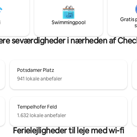
 kølige drikke, der giver en
vinduer, der får rummet til at se
nde femstjernet oplevelse.
åbent ud. Udsigten varierer fra
signkokon har også en
Besselpark mod nord, Fromet-
Gratis 
r, et chillout-loungeområde, et
Moses-Mendelssohn-Platz i øst 
i
Swimmingpool
s
og en overdådig kingsize-seng.
solrige hustage i Berlin mod syd
:
re seværdigheder i nærheden af Check
Potsdamer Platz
941 lokale anbefaler
Tempelhofer Feld
1.632 lokale anbefaler
Ferielejligheder til leje med wi-fi