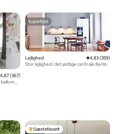
Superhost
Superhost
Lejlighed
4,83 ud af 5 i gennems
4,83 (359)
Stor lejlighed i det østlige centrale Berlin.
9 omtaler
,87 ud af 5 i gennemsnitlig bedømmelse, 367 omtaler
4,87 (367)
 balkon
Gæstefavorit
Bedste gæstefavorit