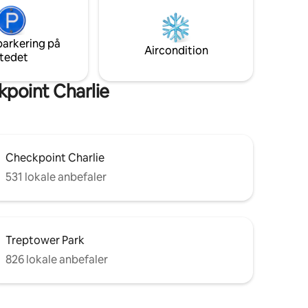
 virkelig
på 140x200. Vær opmærksom på, at
sofaen ikke er så behagelig som en
und-
ordentlig seng. Vi har endelig fået en
parkering på
eller
elevator! Der er kort vej til metro-, bus-
Aircondition
tedet
.
og sporvognsstationer.
point Charlie
Checkpoint Charlie
531 lokale anbefaler
Treptower Park
826 lokale anbefaler