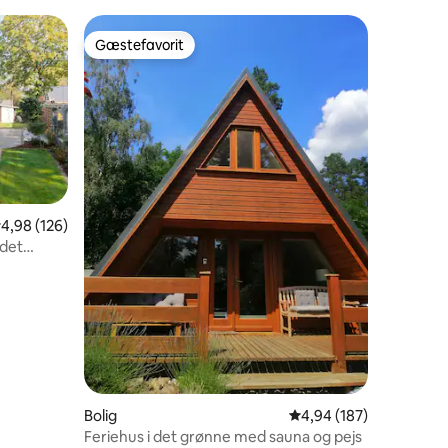
Gæstefavorit
Gæstefavorit
,98 ud af 5 i gennemsnitlig bedømmelse, 126 omtaler
4,98 (126)
 det
8 omtaler
Bolig
4,94 ud af 5 i gennems
4,94 (187)
Feriehus i det grønne med sauna og pejs