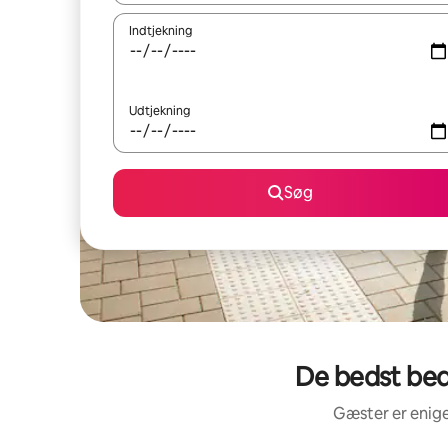
Indtjekning
Udtjekning
Søg
De bedst bed
Gæster er enige