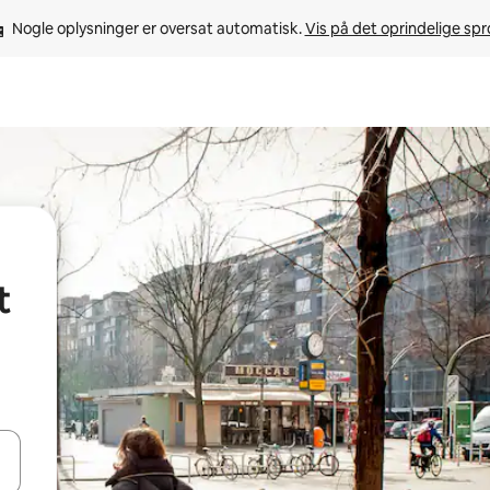
Nogle oplysninger er oversat automatisk. 
Vis på det oprindelige sp
t
 med piletasterne op og ned eller se mere ved at trykke eller stryge.