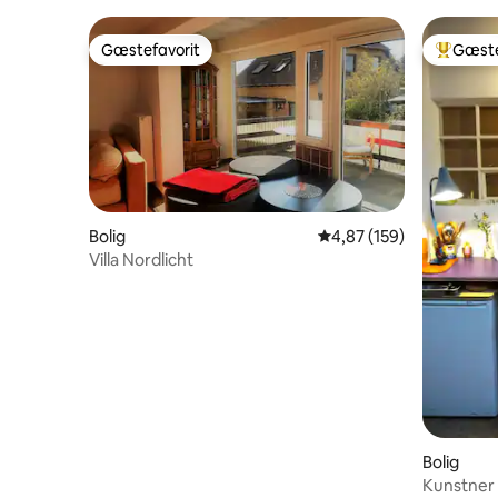
Gæstefavorit
Gæste
Gæstefavorit
Bedste 
Bolig
4,87 ud af 5 i gennems
4,87 (159)
Villa Nordlicht
Bolig
Kunstner 