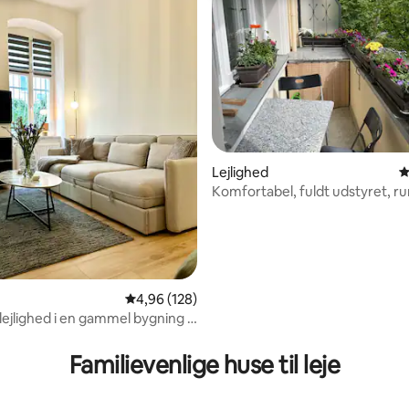
Lejlighed
4
itlig bedømmelse, 226 omtaler
Komfortabel, fuldt udstyret, r
og lys
4,96 ud af 5 i gennemsnitlig bedømmelse, 12
4,96 (128)
ylejlighed i en gammel bygning i
r Berg
Familievenlige huse til leje