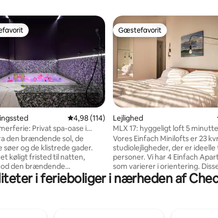
favorit
Gæstefavorit
gæstefavorit
Gæstefavorit
ingssted
4,98 ud af 5 i gennemsnitlig bedømmelse, 11
4,98 (114)
Lejlighed
itlig bedømmelse, 904 omtaler
erferie: Privat spa-oase i
MLX 17: hyggeligt loft 5 minutte
g
Checkpt Charlie
fra den brændende sol, de
Vores Einfach Minilofts er 23 k
e søer og de klistrede gader.
studiolejligheder, der er ideelle ti
et køligt fristed til natten,
personer. Vi har 4 Einfach Apartments,
 mod den brændende
som varierer i orientering. Diss
iteter i ferieboliger i nærheden af Che
me. Dyk ned i det friske,
loftslejligheder har en queens
and i din private jacuzzi på
(160 x 200 cm), et veludstyret
ut intimitet
med et stort bord til spisning el
ag mørklægningsgardiner, med
arbejde og et tilhørende bade
fulde lyslandskaber, kølige
med bruser. Disse lejligheder h