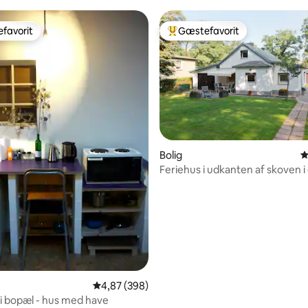
favorit
Gæstefavorit
gæstefavorit
Bedste gæstefavorit
nitlig bedømmelse, 159 omtaler
Bolig
4
Feriehus i udkanten af skoven i
sydlige Berlin
4,87 ud af 5 i gennemsnitlig bedømmelse, 39
4,87 (398)
i bopæl - hus med have