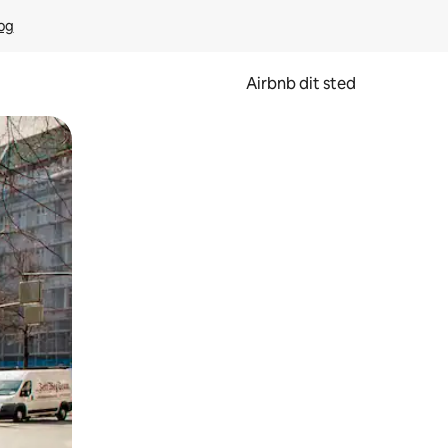
rog
Airbnb dit sted