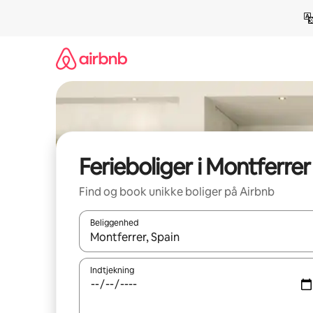
Gå
videre
til
indhold
Ferieboliger i Montferrer
Find og book unikke boliger på Airbnb
Beliggenhed
Når resultaterne er tilgængelige, skal du navigere
Indtjekning