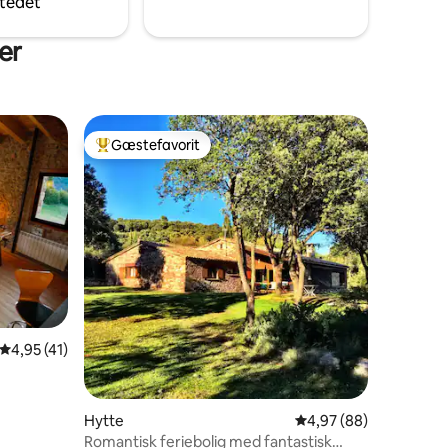
tedet
er
Gæstefavorit
Bedste gæstefavorit
4,95 ud af 5 i gennemsnitlig bedømmelse, 41 omtaler
4,95 (41)
Hytte
4,97 ud af 5 i gennem
4,97 (88)
Romantisk feriebolig med fantastisk