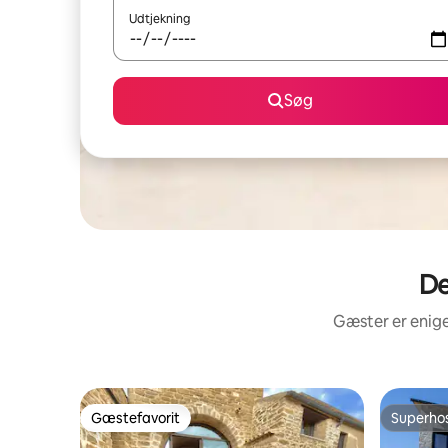
Udtjekning
Søg
De
Gæster er enige
Gæstefavorit
Superho
Gæstefavorit
Superho