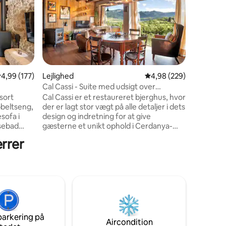
Unikt lof
badeværel
haven. De
beboelse
d'Urgell 
Andorra o
familier 
dyr. Aktiviteter af interesse: Trekking,
7 omtaler
,99 ud af 5 i gennemsnitlig bedømmelse, 177 omtaler
4,99 (177)
Lejlighed
4,98 ud af 5 i gennems
4,98 (229)
BTT, kajak
Cal Cassi - Suite med udsigt over
minutter 
bjergene
sort
Cal Cassi er et restaureret bjerghus, hvor
venter på
beltseng,
der er lagt stor vægt på alle detaljer i dets
sofa i
design og indretning for at give
usebad
gæsterne et unikt ophold i Cerdanya-
 naturen,
dalen. Beliggende i byen Ger, med
errer
enestående panoramaudsigt, dominerer
mentalt
det hele dalen med udsigt over
 kirke
skisportsstederne, floden Segre og Cadí-
kegård og
massivet. I vil føle jer som i en bjerghytte
takulært!
og få mulighed for at koble af!
taurant
Bæredygtigt hus: VI PRODUCERER
VORES EGEN ENERGI.
parkering på
Aircondition