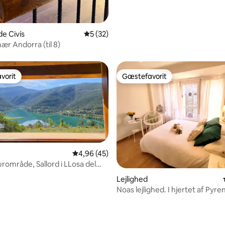
de Civís
5 ud af 5 i gennemsnitlig bedømmelse, 3
5 (32)
ær Andorra (til 8)
vorit
Gæstefavorit
vorit
Gæstefavorit
4,96 ud af 5 i gennemsnitlig bedømmelse, 4
4,96 (45)
urområde, Sallord i LLosa del
snitlig bedømmelse, 42 omtaler
Lejlighed
Noas lejlighed. I hjertet af Pyr