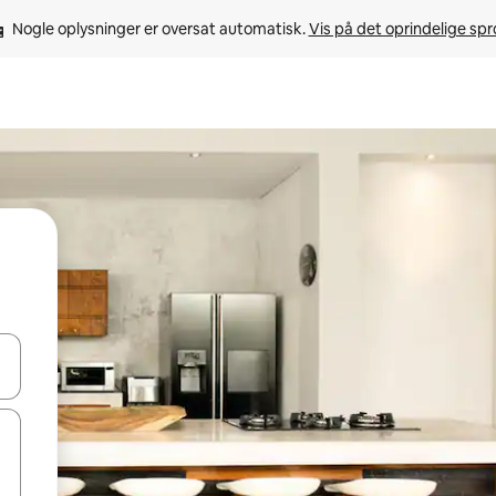
Nogle oplysninger er oversat automatisk. 
Vis på det oprindelige sp
 med piletasterne op og ned eller se mere ved at trykke eller stryge.