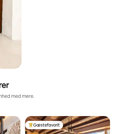
rer
renhed med mere.
Gæstesu
Gæstefavorit
Gæstefa
Bedste gæstefavorit
Gæstefa
Loft i P