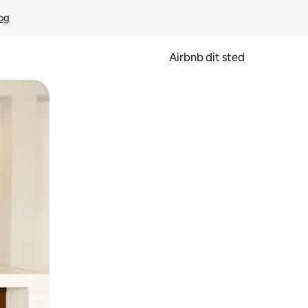
rog
Airbnb dit sted