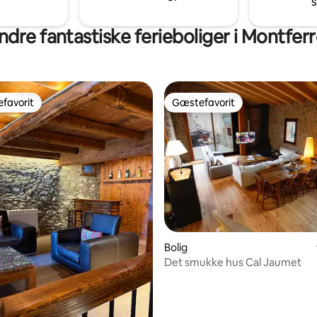
s
ndre fantastiske ferieboliger i Montferr
favorit
Gæstefavorit
gæstefavorit
Gæstefavorit
snitlig bedømmelse, 71 omtaler
Bolig
Det smukke hus Cal Jaumet