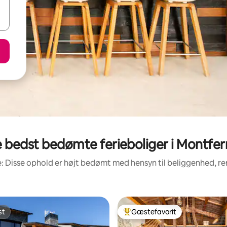
 bedst bedømte ferieboliger i Montfer
: Disse ophold er højt bedømt med hensyn til beliggenhed, 
st
Gæstefavorit
st
Bedste gæstefavorit