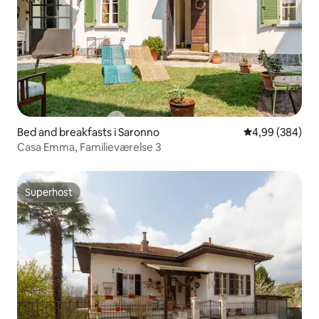
Bed and breakfasts i Saronno
4,99 ud af 5 i
4,99 (384)
Casa Emma, Familieværelse 3
Superhost
Superhost