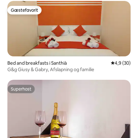
Gæstefavorit
Gæstefavorit
Bed and breakfasts i Santhià
4,9 ud af 5 
4,9 (30)
G&g Giusy & Gabry, Afslapning og familie
Superhost
Superhost