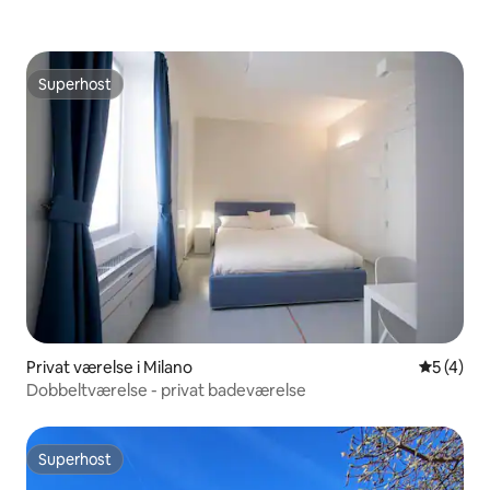
Superhost
Superhost
Privat værelse i Milano
5 ud af 5
5 (4)
Dobbeltværelse - privat badeværelse
Superhost
Superhost