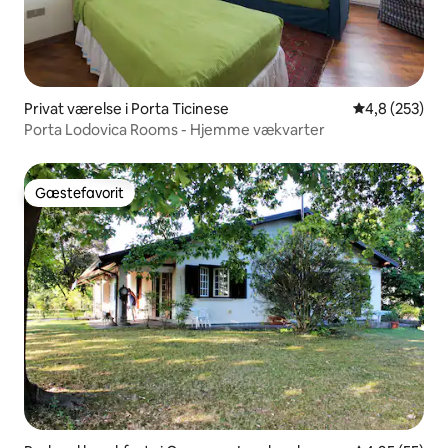
Privat værelse i Porta Ticinese
4,8 ud af 5 i
4,8 (253)
Porta Lodovica Rooms - Hjemme vækvarter
Gæstefavorit
Gæstefavorit