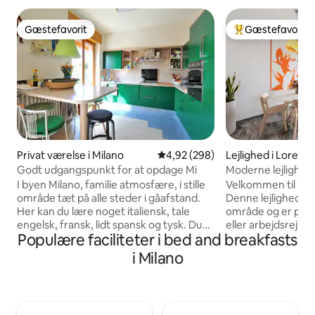
Gæstefavorit
Gæstefavorit
Gæstefavorit
Bedste gæstefavo
Privat værelse i Milano
4,92 ud af 5 i gennemsnitlig be
4,92 (298)
Lejlighed i Loreto
Godt udgangspunkt for at opdage Mi
Moderne lejlighed:
hovedbanegårde
I byen Milano, familie atmosfære, i stille
Velkommen til "Do
område tæt på alle steder i gåafstand.
Denne lejlighed li
Her kan du lære noget italiensk, tale
område og er perfe
engelsk, fransk, lidt spansk og tysk. Du
eller arbejdsrejse. - Bolig: Passer
Populære faciliteter i bed and breakfasts
kan leje en cykel og starte din opdagelse
komfortabelt til 1-
af byen på en anden måde uden at
gæster). Et dobbe
i Milano
vente på offentlig transport og undgå
behagelig sovesofa 
trafikken. Området er meget tæt på alle
Beliggenhed: I hjertet af NoLo –
de vigtigste attraktioner, og vi vil være
superlivligt med al
mere end glade for at hjælpe dig med at
(butikker, spiseste