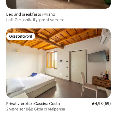
Bed and breakfasts i Milano
Loft G Hospitality, grønt værelse
Gæstefavorit
Gæstefavorit
Privat værelse i Cascina Costa
4,93 ud af 5 
4,93 (69)
2 værelser B&B Gioia di Malpensa