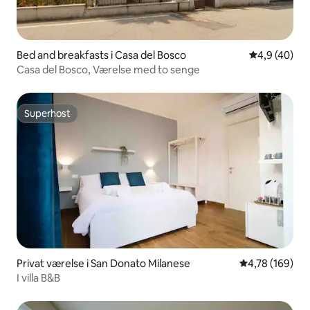
Bed and breakfasts i Casa del Bosco
4,9 ud af 5 
4,9 (40)
Casa del Bosco, Værelse med to senge
Superhost
Superhost
Privat værelse i San Donato Milanese
4,78 ud af 5 i
4,78 (169)
I villa B&B