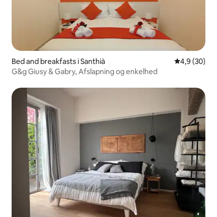
Bed and breakfasts i Santhià
4,9 ud af 5 
4,9 (30)
G&g Giusy & Gabry, Afslapning og enkelhed