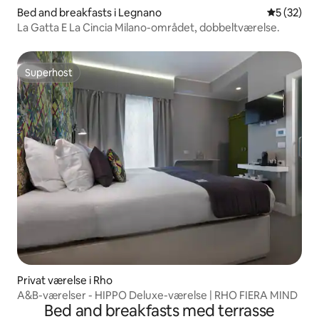
Bed and breakfasts i Legnano
5 ud af 5 
5 (32)
La Gatta E La Cincia Milano-området, dobbeltværelse.
Superhost
Superhost
Privat værelse i Rho
A&B-værelser - HIPPO Deluxe-værelse | RHO FIERA MIND
Bed and breakfasts med terrasse