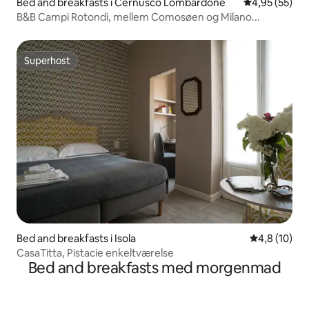
Bed and breakfasts i Cernusco Lombardone
4,95 ud af 5 
4,95 (55)
B&B Campi Rotondi, mellem Comosøen og Milano...
Superhost
Superhost
Bed and breakfasts i Isola
4,8 ud af 5 
4,8 (10)
CasaTitta, Pistacie enkeltværelse
Bed and breakfasts med morgenmad