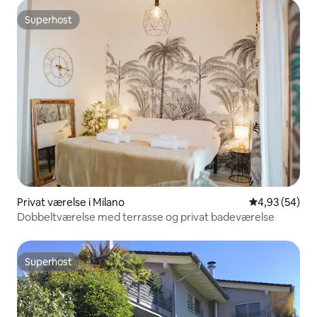
Superhost
Superhost
Privat værelse i Milano
4,93 ud af 5 
4,93 (54)
Dobbeltværelse med terrasse og privat badeværelse
Superhost
Superhost