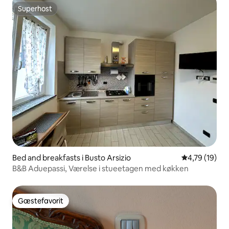
Superhost
Superhost
Bed and breakfasts i Busto Arsizio
4,79 ud af 5 
4,79 (19)
B&B Aduepassi, Værelse i stueetagen med køkken
Gæstefavorit
Gæstefavorit