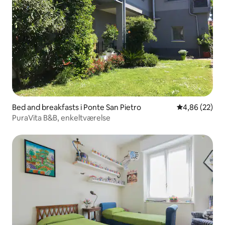
Bed and breakfasts i Ponte San Pietro
4,86 ud af 5 
4,86 (22)
PuraVita B&B, enkeltværelse