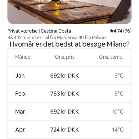
Privat værelse i Cascina Costa
4,74 ud af 5 
4,74 (76)
B&B 12 minutter i bil fra Malpensa 30 fra Milano
Hvornår er det bedst at besøge Milano?
Måned
Gns. pris
Gns. temp.
Jan.
692 kr DKK
3°C
Feb.
763 kr DKK
5°C
Mar.
692 kr DKK
10°C
Apr.
724 kr DKK
14°C