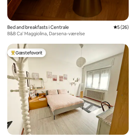
Bed and breakfasts i Centrale
5 ud af 5 
5 (26)
B&B Ca' Maggiolina, Darsena-værelse
Gæstefavorit
Bedste gæstefavorit