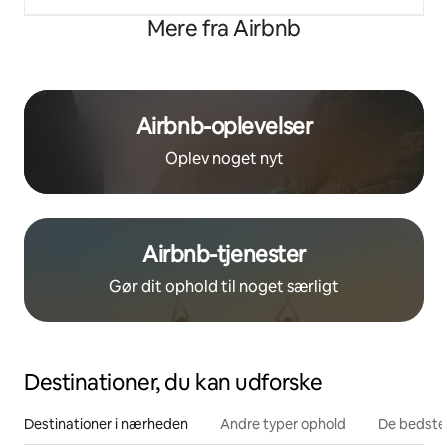
Mere fra Airbnb
Airbnb-oplevelser
Oplev noget nyt
Airbnb-tjenester
Gør dit ophold til noget særligt
Destinationer, du kan udforske
Destinationer i nærheden
Andre typer ophold
De bedste