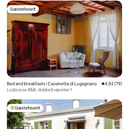
Gæstefavorit
Gæstefavorit
Bed and breakfasts i Cassinetta di Lugagnano
4,92 ud af 5 
4,92 (79)
Ludovicas B&B, dobbeltværelse 1
Gæstefavorit
Bedste gæstefavorit