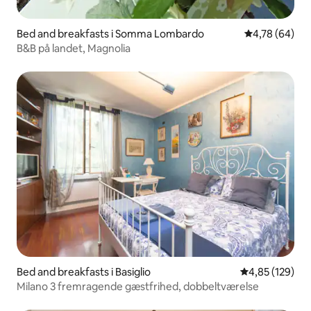
Bed and breakfasts i Somma Lombardo
4,78 ud af 5 
4,78 (64)
B&B på landet, Magnolia
Bed and breakfasts i Basiglio
4,85 ud af 5 i
4,85 (129)
Milano 3 fremragende gæstfrihed, dobbeltværelse