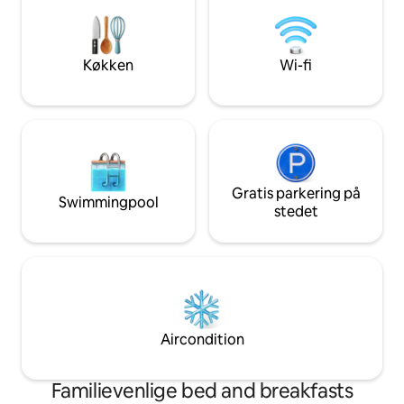
organisere din tid og dirigere dig. Vi
uden for døren. - Sådan kommer du
tilbyder en god morgenmad, der er
omkring: En kort gåtur fra
inkluderet, og hvis du ønsker, og lad os
hovedbanegården 
vide på forhånd, kan vi levere middag for
minutter med met
Køkken
Wi-fi
10 euro. Der er også restauranter,
trattorie og pizzerie i gåafstand. Hvis du
flyver til Linate lufthavn, der er en bus,
#73, der vil tage dig her. Fra Malpensa
lufthavn er der tog til centrum.
Gratis parkering på
Swimmingpool
stedet
Aircondition
Familievenlige bed and breakfasts