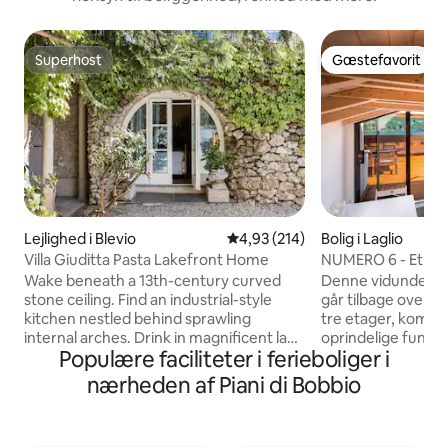
Superhost
Gæstefavorit
Superhost
Gæstefavorit
Lejlighed i Blevio
4,93 ud af 5 i gennemsnitlig be
4,93 (214)
Bolig i Laglio
Villa Giuditta Pasta Lakefront Home
NUMERO 6 - Et hus
Comosøen, Italien
Wake beneath a 13th-century curved
Denne vidunderli
stone ceiling. Find an industrial-style
går tilbage over 5
kitchen nestled behind sprawling
tre etager, kombin
internal arches. Drink in magnificent lake
oprindelige funkt
Populære faciliteter i ferieboliger i
and mountain views from a shady
designede modern
hammock. Step straight into Lake Como
badeværelser. Bel
nærheden af Piani di Bobbio
from sunny garden terraces. CIR:
foran Comosøen å
013026-CNI–00010 The ground-floor
etage ud til en ru
home forms part of a 13th-century villa
med udendørs spi