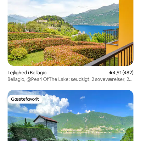
Lejlighed i Bellagio
4,91 ud af 5 i
4,91 (482)
Bellagio, @Pearl OfThe Lake: søudsigt, 2 soveværelser, 2
badeværelser
Gæstefavorit
Gæstefavorit