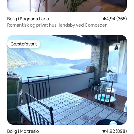
Bolig i Pognana Lario
4,94 ud af 5 i
4,94 (365)
Romantisk og privat hus i landsby ved Comosøen
Gæstefavorit
Gæstefavorit
Bolig i Moltrasio
4,92 ud af 5 i
4,92 (898)