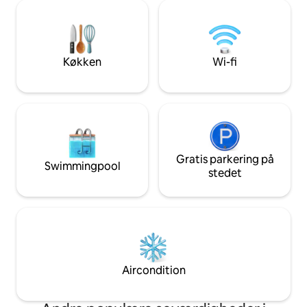
that was bought in 1830 by celebrated
hvor du kan slappe
soprano Giuditta Pasta. Take a boat, or
imponerende udsig
walk to Torno to find a bar, cafe, shop,
tilbyder en række 
and restaurants. Como is a short drive,
drikke, lokale buti
and public transport is close by. L'
børn, en lille stra
Køkken
Wi-fi
appartamento dista km 5 da Como, km 2
parkering i nærhe
da Torno, km 40 da Milano, km 38 da
Lugano. E' raggiungibile con i mezzi di
trasporto pubblico : gli autobus C30 C31
C32 con partenza ogni ora circa dalla
stazione ferroviaria Como San Giovanni ,
Como Lago Ferrovie Nord o da Piazza
Matteotti in direzione Como- Bellagio,
Gratis parkering på
Swimmingpool
impiegano circa 8 min per raggiungere la
stedet
fermata Blevio - Decorazioni Savio,
distante 100 m circa dall' abitazione.
Alternativa piacevole al trasporto
pubblico tradizionale può essere l'uso dei
battelli della navigazione del Lago di
Como, con partenza da Piazza Cavour in
direzione Torno, da dove camminando
Aircondition
per circa 15 min raggiungerete la
destinazione. MI PERMETTO DI
CONSIGLIARE VIVAMENTE LA PIU'