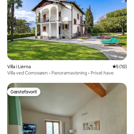
Villa i Lierna
5 ud af 5 
5 (10)
Villa ved Comosøen • Panoramavisning • Privat have
Gæstefavorit
Gæstefavorit