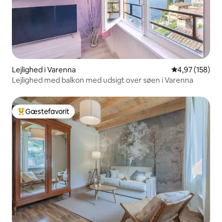
Lejlighed i Varenna
4,97 ud af 5 i
4,97 (158)
Lejlighed med balkon med udsigt over søen i Varenna
Gæstefavorit
Bedste gæstefavorit