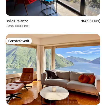
Bolig i Palanzo
4,96 ud af 5 i
4,96 (109)
Casa 1000Fiori
Gæstefavorit
Gæstefavorit