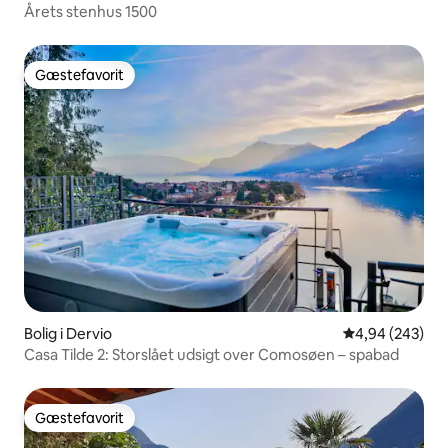
Årets stenhus 1500
Gæstefavorit
Gæstefavorit
Bolig i Dervio
4,94 ud af 5 i
4,94 (243)
Casa Tilde 2: Storslået udsigt over Comosøen – spabad
Gæstefavorit
Gæstefavorit