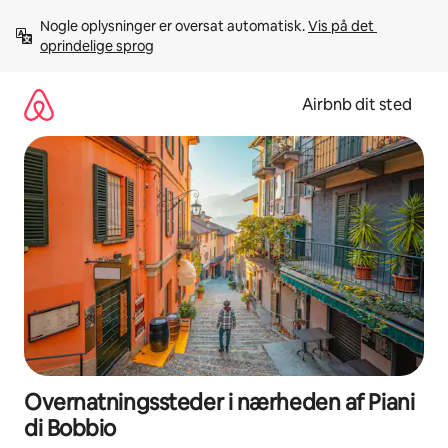
Gå
Nogle oplysninger er oversat automatisk. 
Vis på det 
videre
oprindelige sprog
til
indhold
Airbnb dit sted
Overnatningssteder i nærheden af Piani
di Bobbio