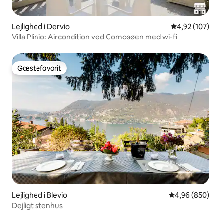
Lejlighed i Dervio
4,92 ud af 5 i
4,92 (107)
Villa Plinio: Aircondition ved Comosøen med wi-fi
Gæstefavorit
Gæstefavorit
Lejlighed i Blevio
4,96 ud af 5 i
4,96 (850)
Dejligt stenhus