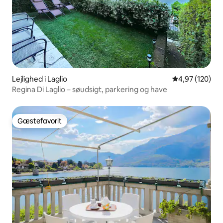
Lejlighed i Laglio
4,97 ud af 5 i
4,97 (120)
Regina Di Laglio – søudsigt, parkering og have
Gæstefavorit
Gæstefavorit