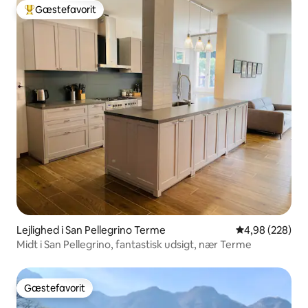
Gæstefavorit
Bedste gæstefavorit
Lejlighed i San Pellegrino Terme
4,98 ud af 5 i
4,98 (228)
Midt i San Pellegrino, fantastisk udsigt, nær Terme
Gæstefavorit
Gæstefavorit