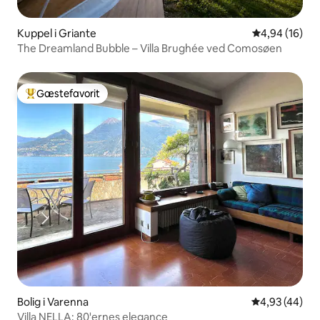
Kuppel i Griante
4,94 ud af 5 
4,94 (16)
The Dreamland Bubble – Villa Brughée ved Comosøen
Gæstefavorit
Bedste gæstefavorit
Bolig i Varenna
4,93 ud af 5 
4,93 (44)
Villa NELLA: 80'ernes elegance