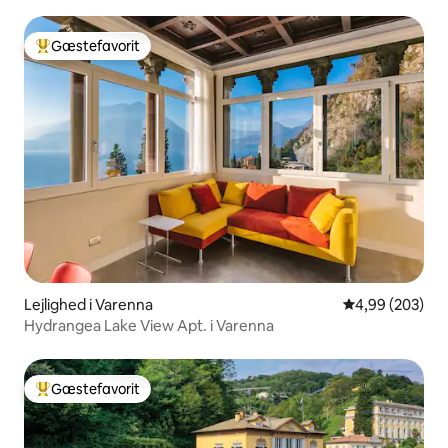
Gæstefavorit
Bedste gæstefavorit
Lejlighed i Varenna
4,99 ud af 5 i
4,99 (203)
Hydrangea Lake View Apt. i Varenna
Gæstefavorit
Bedste gæstefavorit