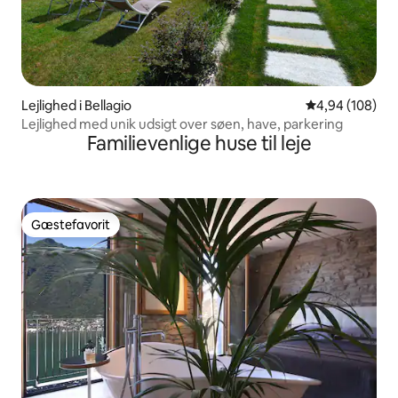
Lejlighed i Bellagio
4,94 ud af 5 i
4,94 (108)
Lejlighed med unik udsigt over søen, have, parkering
Familievenlige huse til leje
Gæstefavorit
Gæstefavorit