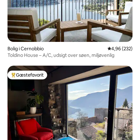
Bolig i Cernobbio
4,96 ud af 5 i
4,96 (232)
Toldino House – A/C, udsigt over søen, miljøvenlig
Gæstefavorit
Bedste gæstefavorit