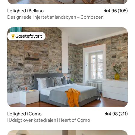
Lejlighed i Bellano
4,96 ud af 5 i
4,96 (105)
Designrede i hjertet af landsbyen – Comosøen
Gæstefavorit
Bedste gæstefavorit
Lejlighed i Como
4,98 ud af 5 i
4,98 (211)
[Udsigt over katedralen] Heart of Como