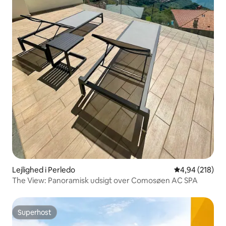
Lejlighed i Perledo
4,94 ud af 5 i
4,94 (218)
The View: Panoramisk udsigt over Comosøen AC SPA
Superhost
Superhost