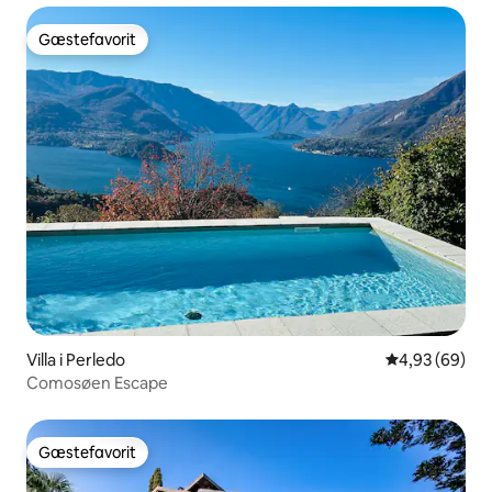
Gæstefavorit
Gæstefavorit
Villa i Perledo
4,93 ud af 5 
4,93 (69)
Comosøen Escape
Gæstefavorit
Gæstefavorit