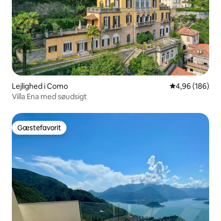
Lejlighed i Como
4,96 ud af 5 i
4,96 (186)
Villa Ena med søudsigt
Gæstefavorit
Gæstefavorit