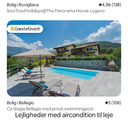
Bolig i Ruvigliana
4,96 ud af 5 i
4,96 (138)
Soul food holidays@The Panorama House Lugano
Gæstefavorit
Bedste gæstefavorit
Bolig i Bellagio
5 ud af 5 i
5 (108)
Cà Stagia Bellagio med privat swimmingpool
Lejligheder med aircondition til leje