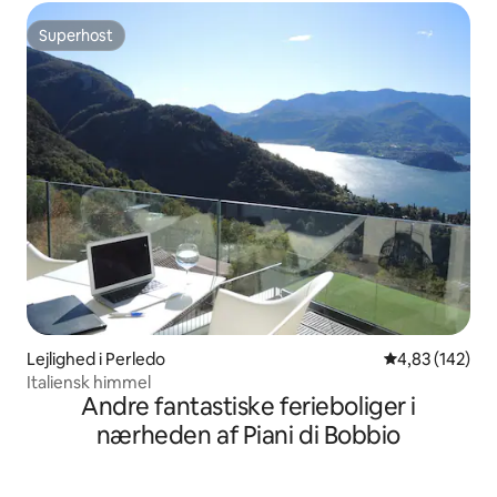
Superhost
Superhost
Lejlighed i Perledo
4,83 ud af 5 i
4,83 (142)
Italiensk himmel
Andre fantastiske ferieboliger i
nærheden af Piani di Bobbio