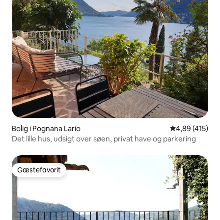
Bolig i Pognana Lario
4,89 ud af 5 i
4,89 (415)
Det lille hus, udsigt over søen, privat have og parkering
Gæstefavorit
Gæstefavorit