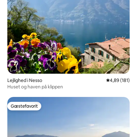
Lejlighed i Nesso
4,89 ud af 5 i
4,89 (181)
Huset og haven på klippen
Gæstefavorit
Gæstefavorit