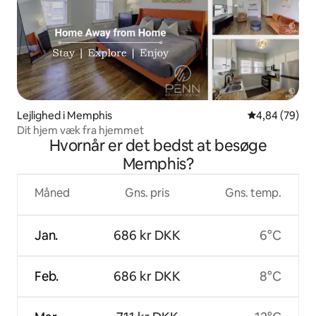
Lejlighed i Memphis
4,84 ud af 5 
4,84 (79)
Dit hjem væk fra hjemmet
Hvornår er det bedst at besøge
Memphis?
Måned
Gns. pris
Gns. temp.
Jan.
686 kr DKK
6°C
Feb.
686 kr DKK
8°C