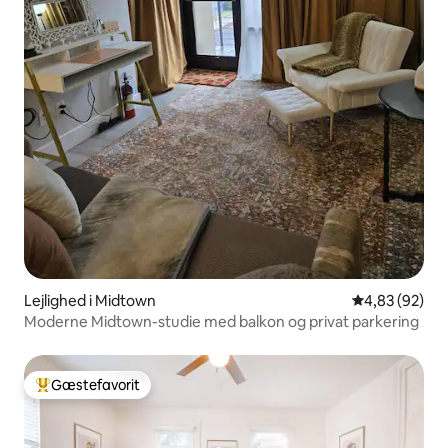
Lejlighed i Midtown
4,83 ud af 5 
4,83 (92)
Moderne Midtown-studie med balkon og privat parkering
Gæstefavorit
Bedste gæstefavorit