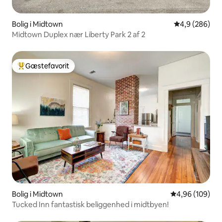
Bolig i Midtown
4,9 ud af 5 i
4,9 (286)
Midtown Duplex nær Liberty Park 2 af 2
Gæstefavorit
Bedste gæstefavorit
Bolig i Midtown
4,96 ud af 5 i
4,96 (109)
Tucked Inn fantastisk beliggenhed i midtbyen!