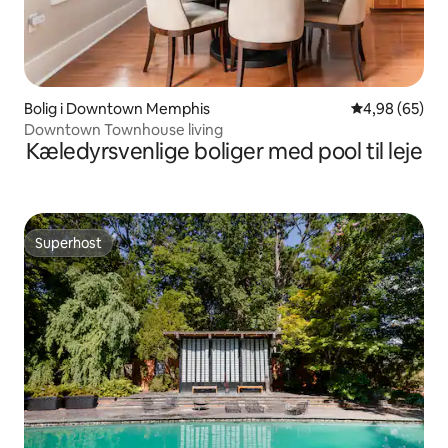
Bolig i Downtown Memphis
4,98 ud af 5 
4,98 (65)
Downtown Townhouse living
Kæledyrsvenlige boliger med pool til leje
Superhost
Superhost