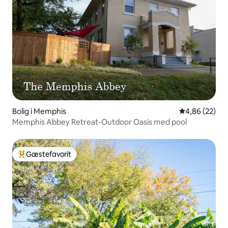
Bolig i Memphis
4,86 ud af 5 
4,86 (22)
Memphis Abbey Retreat-Outdoor Oasis med pool
Gæstefavorit
Bedste gæstefavorit