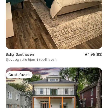
Bolig i Southaven
4,96 ud af 5 
4,96 (83)
Sjovt og stille hjem i Southaven
Gæstefavorit
Gæstefavorit