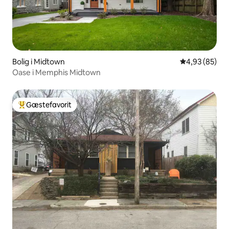
Bolig i Midtown
4,93 ud af 5 
4,93 (85)
Oase i Memphis Midtown
Gæstefavorit
Bedste gæstefavorit