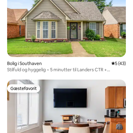
Bolig i Southaven
5 ud af 5 
5 (43)
Stilfuld og hyggelig ~ 5 minutter til Landers CTR +
indhegnet gård!
Gæstefavorit
Gæstefavorit