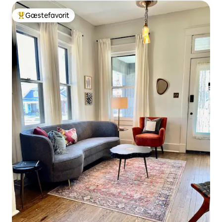
Gæstefavorit
Bedste gæstefavorit