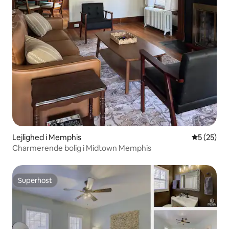
Lejlighed i Memphis
5 ud af 5 
5 (25)
Charmerende bolig i Midtown Memphis
Superhost
Superhost