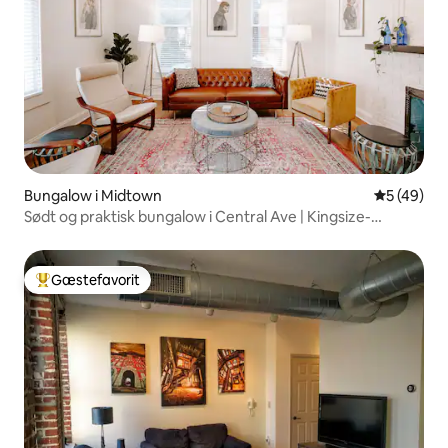
Bungalow i Midtown
5 ud af 5 
5 (49)
Sødt og praktisk bungalow i Central Ave | Kingsize-
dobbeltsenge
Gæstefavorit
Bedste gæstefavorit