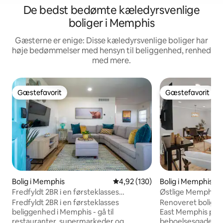
De bedst bedømte kæledyrsvenlige
boliger i Memphis
Gæsterne er enige: Disse kæledyrsvenlige boliger har
høje bedømmelser med hensyn til beliggenhed, renhed
med mere.
Gæstefavorit
Gæstefavorit
Gæstefavorit
Gæstefavorit
Bolig i Memphis
4,92 ud af 5 i gennemsnitlig be
4,92 (130)
Bolig i Memphis
Fredfyldt 2BR i en førsteklasses
Østlige Memphis Bo
beliggenhed med gård
gårdhave | Kæledy
Fredfyldt 2BR i en førsteklasses
Renoveret bolig m
beliggenhed i Memphis - gå til
East Memphis på e
restauranter, supermarkeder og
beboelsesgade. Fe