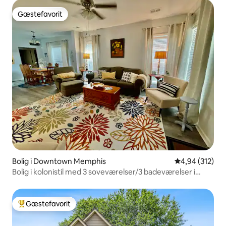
Gæstefavorit
Gæstefavorit
Bolig i Downtown Memphis
4,94 ud af 5 i
4,94 (312)
Bolig i kolonistil med 3 soveværelser/3 badeværelser i
centrum
Gæstefavorit
Bedste gæstefavorit