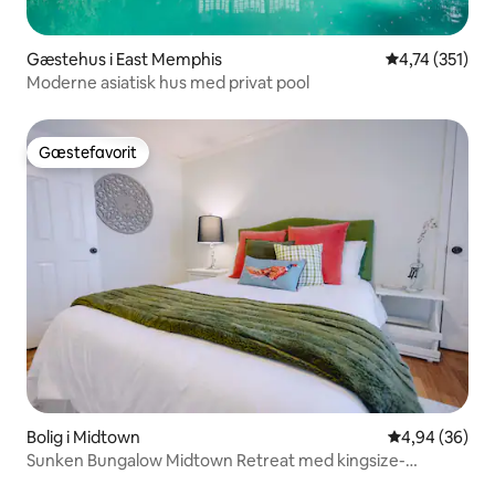
Gæstehus i East Memphis
4,74 ud af 5 i
4,74 (351)
Moderne asiatisk hus med privat pool
Gæstefavorit
Gæstefavorit
Bolig i Midtown
4,94 ud af 5 
4,94 (36)
Sunken Bungalow Midtown Retreat med kingsize-
dobbeltseng og pool