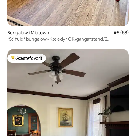
Bungalow i Midtown
5 ud af 5 
5 (68)
*Stilfuld* bungalow~Kæledyr OK/gangafstand/2
badeværelser/terrasser!
Gæstefavorit
Bedste gæstefavorit