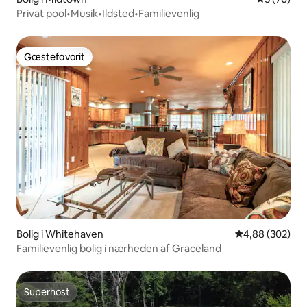
Privat pool•Musik•Ildsted•Familievenlig
Gæstefavorit
Gæstefavorit
Bolig i Whitehaven
4,88 ud af 5 i
4,88 (302)
Familievenlig bolig i nærheden af Graceland
Superhost
Superhost