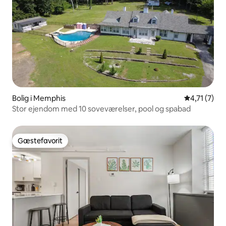
Bolig i Memphis
4,71 ud af 
4,71 (7)
Stor ejendom med 10 soveværelser, pool og spabad
Gæstefavorit
Gæstefavorit