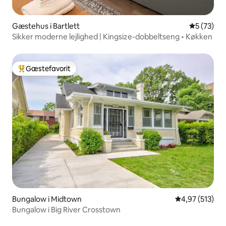
Gæstehus i Bartlett
5 ud af 5 
5 (73)
Sikker moderne lejlighed | Kingsize-dobbeltseng • Køkken
Gæstefavorit
Bedste gæstefavorit
Bungalow i Midtown
4,97 ud af 5 i
4,97 (513)
Bungalow i Big River Crosstown