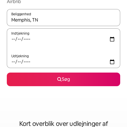
Airbnb
Beliggenhed
Når resultaterne er tilgængelige, skal du navigere med piletaste
Indtjekning
Udtjekning
Søg
Kort overblik over udlejninger af