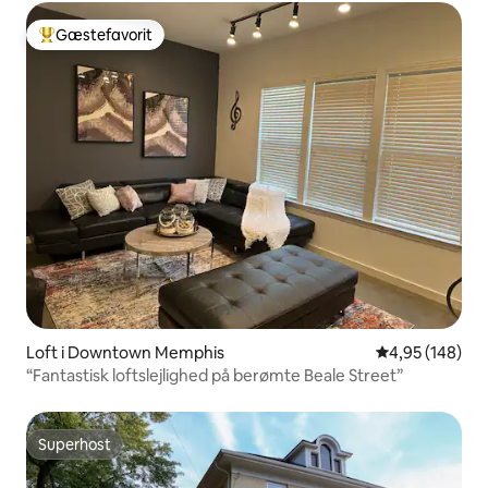
Gæstefavorit
Bedste gæstefavorit
Loft i Downtown Memphis
4,95 ud af 5 i
4,95 (148)
“Fantastisk loftslejlighed på berømte Beale Street”
Superhost
Superhost