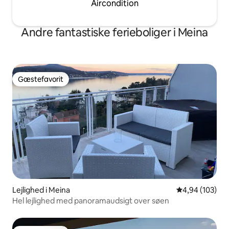
Aircondition
Andre fantastiske ferieboliger i Meina
Gæstefavorit
Gæstefavorit
Lejlighed i Meina
4,94 ud af 5 i
4,94 (103)
Hel lejlighed med panoramaudsigt over søen