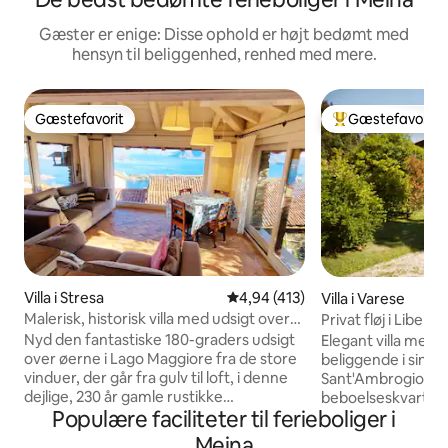
Gæster er enige: Disse ophold er højt bedømt med
hensyn til beliggenhed, renhed med mere.
Gæstefavorit
Gæstefavorit
Gæstefavorit
Bedste gæstefavo
Villa i Stresa
4,94 ud af 5 i gennemsnitlig b
4,94 (413)
Villa i Varese
Malerisk, historisk villa med udsigt over
Privat fløj i Libert
øen
Nyd den fantastiske 180-graders udsigt
Elegant villa med 
over øerne i Lago Maggiore fra de store
beliggende i sin eg
vinduer, der går fra gulv til loft, i denne
Sant'Ambrogio, et
dejlige, 230 år gamle rustikke
beboelseskvarterer
Populære faciliteter til ferieboliger i
stenbygning. Antikke møbler supplerer
minutters kørsel f
den historiske arkitektur perfekt. Huset
UNESCO World Heri
Meina