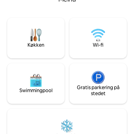
ligger på 3 etager, så der kræves en hel
minutter fra Lago 
del gang op og ned ad trapper. Det
destinationer for
største soveværelse ligger på øverste
og cykelture. Godt
etage, og det andet soveværelse (to
historiske centrum
enkeltsenge) og badeværelset ligger på
busstoppested på 
nederste etage. Ideel til par og familier,
hunde og en ulv: H
men ikke til ældre eller grupper på 4
du være opmærksom
voksne.
rundt, så det er u
Køkken
Wi-fi
dem.
Gratis parkering på
Swimmingpool
stedet