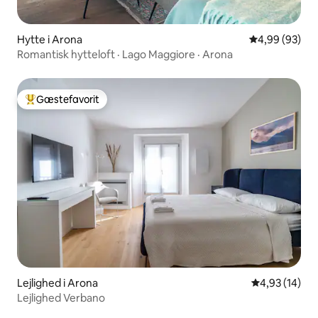
Hytte i Arona
4,99 ud af 5 
4,99 (93)
Romantisk hytteloft · Lago Maggiore · Arona
Gæstefavorit
Bedste gæstefavorit
Lejlighed i Arona
4,93 ud af 5 
4,93 (14)
Lejlighed Verbano