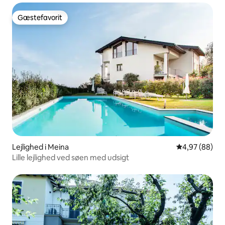
Gæstefavorit
Gæstefavorit
Lejlighed i Meina
4,97 ud af 5 
4,97 (88)
Lille lejlighed ved søen med udsigt