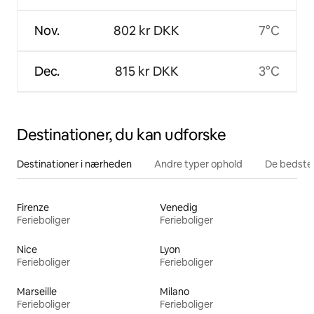
Nov.
802 kr DKK
7°C
Dec.
815 kr DKK
3°C
Destinationer, du kan udforske
Destinationer i nærheden
Andre typer ophold
De bedste
Firenze
Venedig
Ferieboliger
Ferieboliger
Nice
Lyon
Ferieboliger
Ferieboliger
Marseille
Milano
Ferieboliger
Ferieboliger