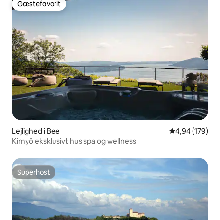
Gæstefavorit
Gæstefavorit
Lejlighed i Bee
4,94 ud af 5 i
4,94 (179)
Kimyô eksklusivt hus spa og wellness
Superhost
Superhost