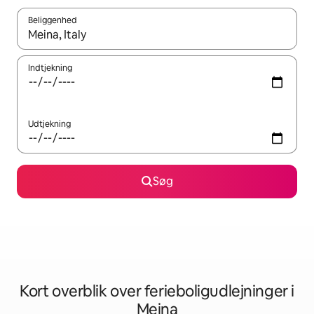
Beliggenhed
Når resultaterne er tilgængelige, skal du navigere med piletaste
Indtjekning
Udtjekning
Søg
Kort overblik over ferieboligudlejninger i
Meina