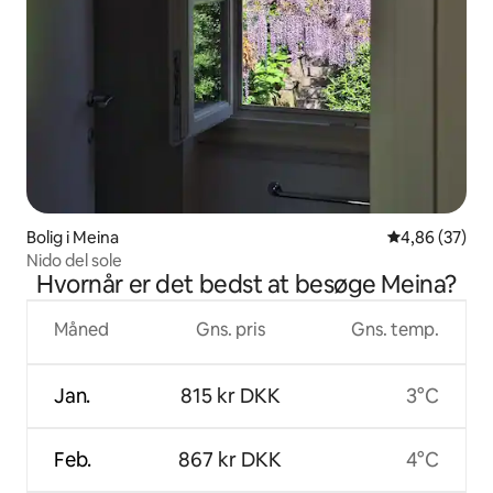
Bolig i Meina
4,86 ud af 5 
4,86 (37)
Nido del sole
Hvornår er det bedst at besøge Meina?
Måned
Gns. pris
Gns. temp.
Jan.
815 kr DKK
3°C
Feb.
867 kr DKK
4°C