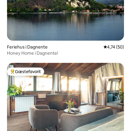
Feriehus i Dagnente
4,74 ud af 5 
4,74 (50)
Honey Home i Dagnente!
Gæstefavorit
Bedste gæstefavorit