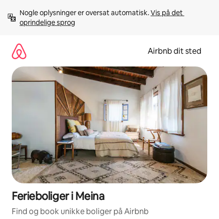
Gå
Nogle oplysninger er oversat automatisk. 
Vis på det 
videre
oprindelige sprog
til
indhold
Airbnb dit sted
Ferieboliger i Meina
Find og book unikke boliger på Airbnb