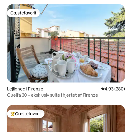
Gæstefavorit
Gæstefavorit
Lejlighed i Firenze
4,93 ud af 5 i
4,93 (280)
Guelfa 30 – eksklusiv suite i hjertet af Firenze
Gæstefavorit
Bedste gæstefavorit