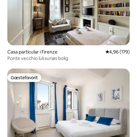
Casa particular i Firenze
4,96 ud af 5 i
4,96 (179)
Ponte vecchio luksuriøs bolig
Gæstefavorit
Gæstefavorit