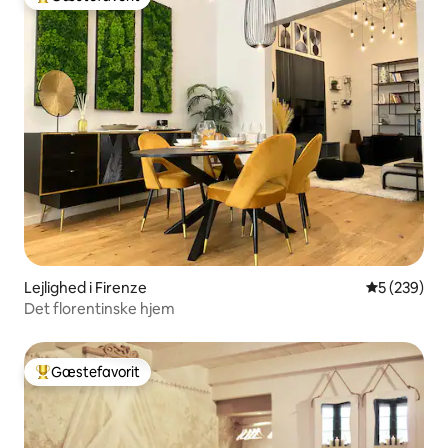
Bedste gæstefavorit
Lejlighed i Firenze
5 ud af 5 i
5 (239)
Det florentinske hjem
Gæstefavorit
Bedste gæstefavorit