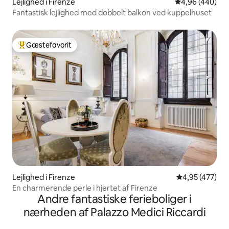
Lejlighed i Firenze
4,96 ud af 5 i
4,96 (440)
Fantastisk lejlighed med dobbelt balkon ved kuppelhuset
Gæstefavorit
Bedste gæstefavorit
Lejlighed i Firenze
4,95 ud af 5 i
4,95 (477)
En charmerende perle i hjertet af Firenze
Andre fantastiske ferieboliger i
nærheden af Palazzo Medici Riccardi