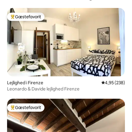
Gæstefavorit
Bedste gæstefavorit
Lejlighed i Firenze
4,95 ud af 5 i
4,95 (238)
Leonardo & Davide lejlighed Firenze
Gæstefavorit
Bedste gæstefavorit