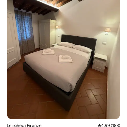
Lejlighed i Firenze
4,99 ud af 5 i
4,99 (183)