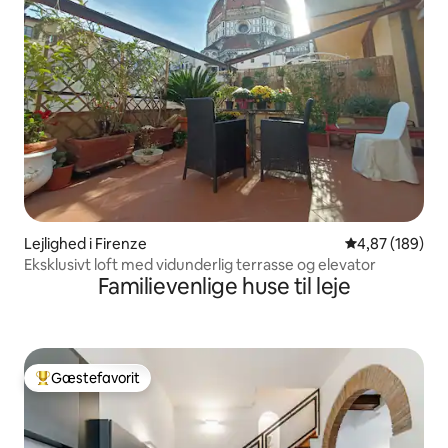
Lejlighed i Firenze
4,87 ud af 5 i
4,87 (189)
Eksklusivt loft med vidunderlig terrasse og elevator
Familievenlige huse til leje
Gæstefavorit
Bedste gæstefavorit