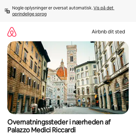
Gå
Nogle oplysninger er oversat automatisk. 
Vis på det 
videre
oprindelige sprog
til
indhold
Airbnb dit sted
Overnatningssteder i nærheden af
Palazzo Medici Riccardi