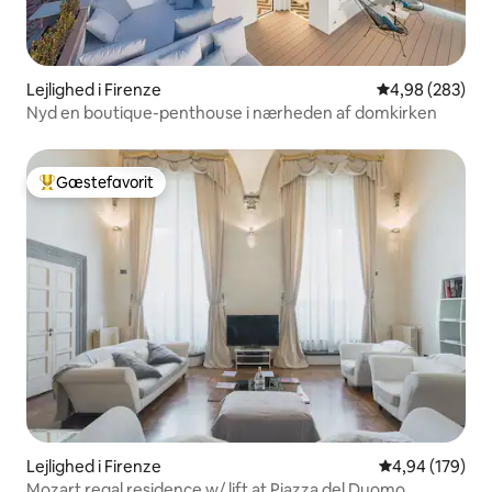
Lejlighed i Firenze
4,98 ud af 5 i
4,98 (283)
Nyd en boutique-penthouse i nærheden af domkirken
Gæstefavorit
Bedste gæstefavorit
Lejlighed i Firenze
4,94 ud af 5 i
4,94 (179)
Mozart regal residence w/ lift at Piazza del Duomo