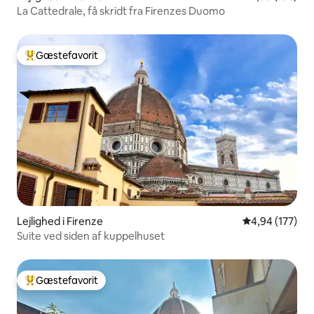
La Cattedrale, få skridt fra Firenzes Duomo
Gæstefavorit
Bedste gæstefavorit
Lejlighed i Firenze
4,94 ud af 5 i
4,94 (177)
Suite ved siden af kuppelhuset
Gæstefavorit
Bedste gæstefavorit