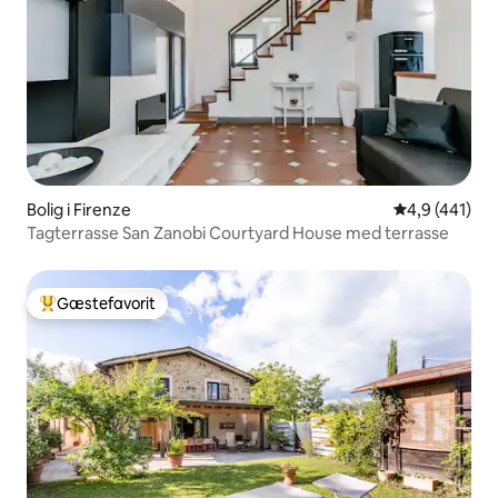
Bolig i Firenze
4,9 ud af 5 i
4,9 (441)
Tagterrasse San Zanobi Courtyard House med terrasse
Gæstefavorit
Bedste gæstefavorit