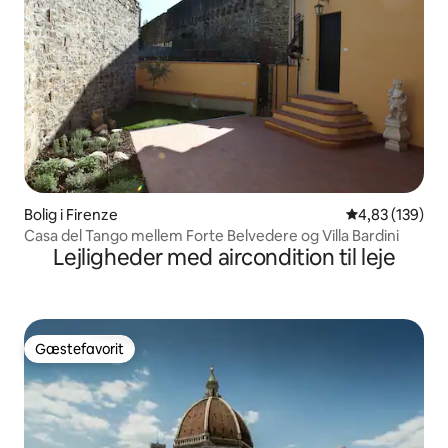
Bolig i Firenze
4,83 ud af 5 i
4,83 (139)
Casa del Tango mellem Forte Belvedere og Villa Bardini
Lejligheder med aircondition til leje
Gæstefavorit
Gæstefavorit