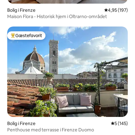
Bolig i Firenze
4,95 ud af 5 i
4,95 (197)
Maison Flora - Historisk hjem i Oltrarno-området
Gæstefavorit
Bedste gæstefavorit
Bolig i Firenze
5 ud af 5 i
5 (145)
Penthouse med terrasse i Firenze Duomo