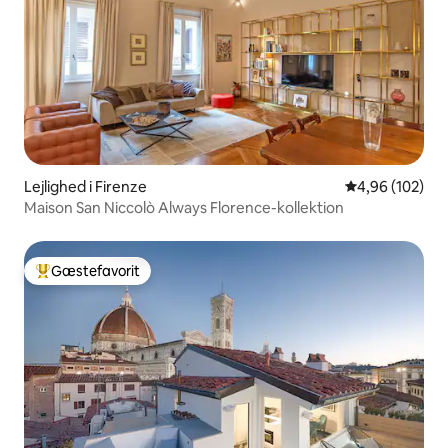
Lejlighed i Firenze
4,96 ud af 5 i
4,96 (102)
Maison San Niccolò Always Florence-kollektion
Gæstefavorit
Bedste gæstefavorit