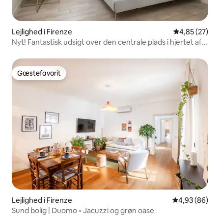
Lejlighed i Firenze
4,85 ud af 5 
4,85 (27)
Nyt! Fantastisk udsigt over den centrale plads i hjertet af
byen
Gæstefavorit
Gæstefavorit
Lejlighed i Firenze
4,93 ud af 5 
4,93 (86)
Sund bolig | Duomo • Jacuzzi og grøn oase