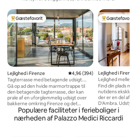
Gæstefavorit
Gæstefavorit
Bedste gæstefavorit
Bedste gæstefavo
Lejlighed i Firenze
Lejlighed i Firenze
4,96 ud af 5 i gennemsnitlig be
4,96 (394)
Lejlighed mellem h
Tagterrasse med betagende udsigt.
på domkirken
Kort gåtur til Duomo.
Find din plads me
Gå op ad den hvide marmortrappe til
nutidens eksklusivi
den betagende tagterrasse, der kan
der er en del af de
prale af en uforglemmelig udsigt over
D'Ambra. Udstyret
bakkerne omkring Firenze og det
Populære faciliteter i ferieboliger i
bekvemmeligheder
historiske centrum. Denne lejlighed er
høje lofter, der be
nyrenoveret og blander forskellige typer
nærheden af Palazzo Medici Riccardi
dekorationer og 
arkitektur og design. I lejligheden er der
raffineret inspira
masser af plads til din smarte
akustiske gardiner,
arbejdsstation: Internettet er hurtigt og