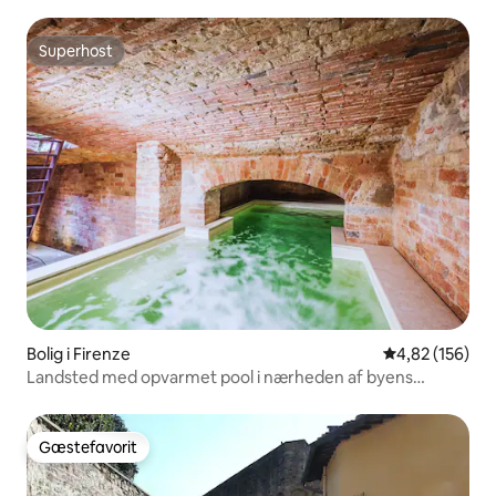
Superhost
Superhost
Bolig i Firenze
4,82 ud af 5 i
4,82 (156)
Landsted med opvarmet pool i nærheden af byens
centrum
Gæstefavorit
Gæstefavorit