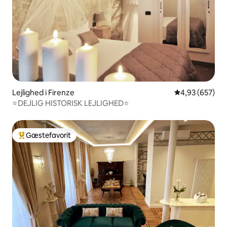
Lejlighed i Firenze
4,93 ud af 5 i
4,93 (657)
⭐️DEJLIG HISTORISK LEJLIGHED⭐️
Gæstefavorit
Bedste gæstefavorit