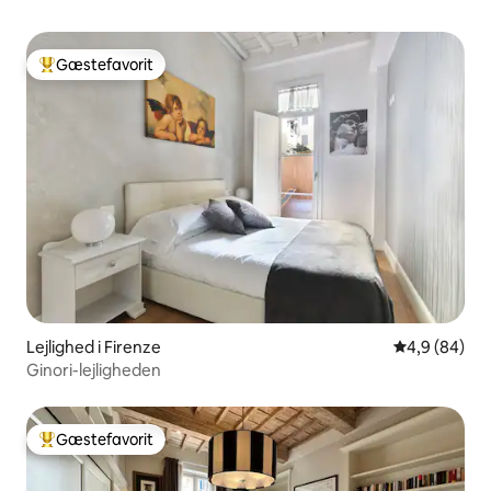
Gæstefavorit
Bedste gæstefavorit
Lejlighed i Firenze
4,9 ud af 5 
4,9 (84)
Ginori-lejligheden
Gæstefavorit
Bedste gæstefavorit