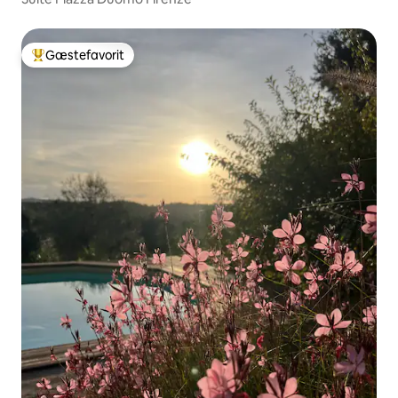
Gæstefavorit
Bedste gæstefavorit