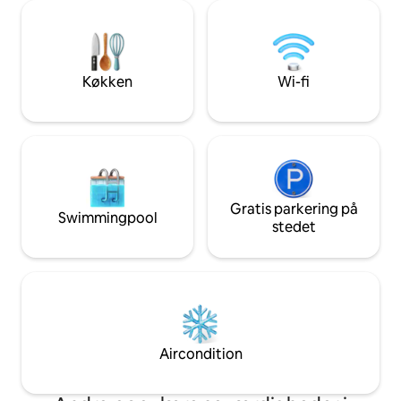
vinduerne for en 
pålideligt, tilgængeligt fra alle hjørner. Vi
Professionelle tje
er særligt omhyggelige med at
D'Epoca: professio
desinficere alle kritiske områder, især
privatliv, CCTV i 
desinficeres boligen ved hjælp af
og lagner desinfic
ozongeneratorer. Lejligheden er
Køkken
Wi-fi
Rummet er unikt p
nyindrettet med en meget speciel
og dekorerede lof
smag, der blander forskellige stilarter i
vinduer. Ejerne har
arkitekturen og designet. Det er en 2-
med fremragende s
etagers lejlighed på sidste sal i en
give maksimal komf
bygning fra midten af det 20.
kommer på arbejde
århundrede lige uden for det historiske
en historisk bygni
bycentrum: På første sal er der
maksimal bekvem
soveværelserne (en suite og et andet
Gratis parkering på
Swimmingpool
til dem, der rejse
soveværelse), badeværelset og et
stedet
(parketgulv, støj
garderobesrum. Suiten introduceres af
og privatliv). Alle rum i lejligheden er
et elegant opholdsområde med en
private Velkomstkommunikation via
separat industri i glas og jern, der
airbnb chat, e-mail
adskiller det fra det dobbelte
whatsapp Området omkring via de'
soveværelse med balkon og pejs. Det
Conti er meget e
andet soveværelse har et stort
fremragende butik
klædeskab med spejle, en fin sofa og to
Aircondition
og trendy barer. De
enkeltsenge, der kan placeres efter ens
Florens centrum:
vilje. Gennem en elegant hvid
togstationen er ind
marmortrappe har vi adgang til det helt