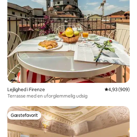
Lejlighed i Firenze
4,93 ud af 5 i
4,93 (909)
Terrasse med en uforglemmelig udsig
Gæstefavorit
Gæstefavorit