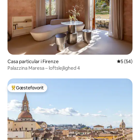
Casa particular i Firenze
5 ud af 5 
5 (54)
Palazzina Maresa – loftslejlighed 4
Gæstefavorit
Bedste gæstefavorit