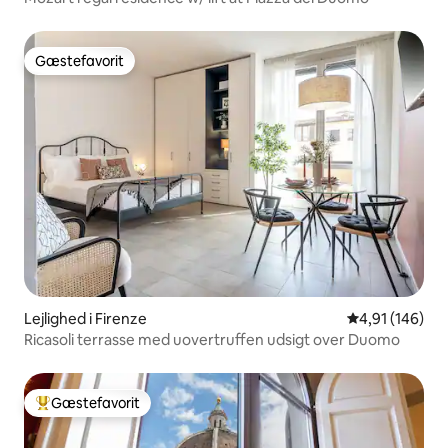
Gæstefavorit
Gæstefavorit
Lejlighed i Firenze
4,91 ud af 5 i
4,91 (146)
Ricasoli terrasse med uovertruffen udsigt over Duomo
Gæstefavorit
Bedste gæstefavorit