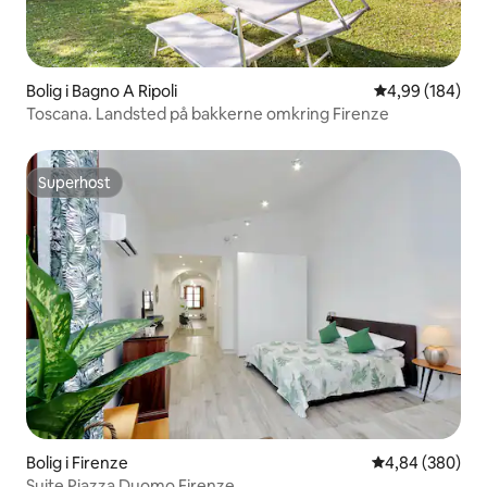
Bolig i Bagno A Ripoli
4,99 ud af 5 i
4,99 (184)
Toscana. Landsted på bakkerne omkring Firenze
Superhost
Superhost
Bolig i Firenze
4,84 ud af 5 i
4,84 (380)
Suite Piazza Duomo Firenze