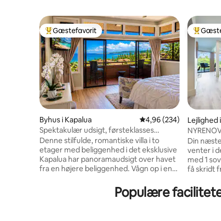
Gæstefavorit
Gæste
Bedste gæstefavorit
Bedste 
Byhus i Kapalua
4,96 ud af 5 i gennemsn
4,96 (234)
Lejlighed 
Spektakulær udsigt, førsteklasses
NYRENOV
beliggenhed Kapalua, Maui.
HAVUDSIG
Denne stilfulde, romantiske villa i to
Din næste
STRAND
etager med beliggenhed i det eksklusive
venter i d
Kapalua har panoramaudsigt over havet
med 1 sov
fra en højere beliggenhed. Vågn op i en
få skridt
luksuriøs California King-seng til
beliggend
betagende solopgange over Stillehavet,
Kapalua B
Populære facilitet
og fald i søvn til havbølgernes
gruppe på 
beroligende lyd. Slap af på din private
vende til
veranda ovenpå eller den rummelige
bolig, der