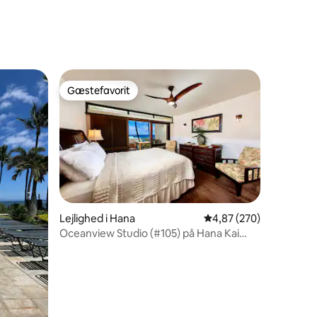
0 omtaler
Gæstefavorit
Gæstefavorit
Lejlighed i Hana
4,87 ud af 5 i gennems
4,87 (270)
Oceanview Studio (#105) på Hana Kai
8 omtaler
Maui