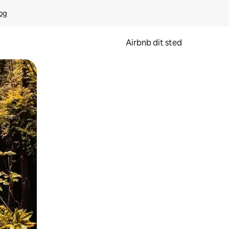
rog
Airbnb dit sted