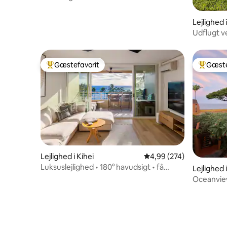
sandstrand!
Lejlighed 
Udflugt ve
stranden
Gæstefavorit
Gæste
Bedste gæstefavorit
Bedste 
Lejlighed i Kihei
4,99 ud af 5 i gennems
4,99 (274)
Luksuslejlighed • 180° havudsigt • få
Lejlighed 
skridt til stranden
Oceanview
hvaler, r