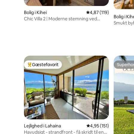
Bolig i Kihei
4,87 ud af 5 i gennems
4,87 (119)
Bolig i Kih
Chic Villa 2 | Moderne stemning ved
Smukt by
havet
Gæstefavorit
Superho
Bedste gæstefavorit
Superho
Lejlighed i Lahaina
4,95 ud af 5 i gennems
4,95 (151)
Havudsigt - strandfront - få skridt til en