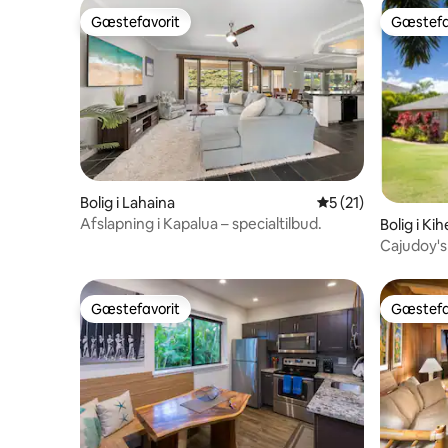
Gæstefavorit
Gæstefa
Gæstefavorit
Gæstefa
Bolig i Lahaina
5 ud af 5 i gennem
5 (21)
Afslapning i Kapalua – specialtilbud.
Bolig i Kih
Cajudoy'
081-709-
Gæstefavorit
Gæstefa
Gæstefavorit
Gæstefa