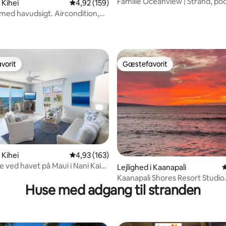
Familie Oceanview | Strand, poo
 Kihei
4,92 ud af 5 i gennemsnitlig bedømmelse, 15
4,92 (159)
aircondition
med havudsigt. Aircondition,
nitlig bedømmelse, 337 omtaler
dobbeltseng, 2 badeværelser.
vorit
Gæstefavorit
vorit
Gæstefavorit
 Kihei
4,93 ud af 5 i gennemsnitlig bedømmelse, 16
4,93 (163)
 ved havet på Maui i Nani Kai
nitlig bedømmelse, 134 omtaler
Lejlighed i Kaanapali
4
)
Kaanapali Shores Resort Studio
Huse med adgang til stranden
#334~West Maui~