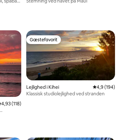
l, spabad,
Stemning ved havet på Maui
9 omtaler
Gæstefavorit
Gæstefavorit
Lejlighed i Kihei
4,9 ud af 5 i gennems
4,9 (194)
Klassisk studiolejlighed ved stranden
3 omtaler
,93 ud af 5 i gennemsnitlig bedømmelse, 118 omtaler
4,93 (118)