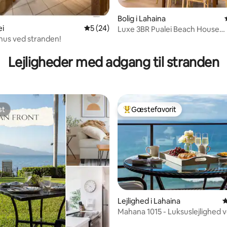
Bolig i Lahaina
nitlig bedømmelse, 119 omtaler
ei
5 ud af 5 i gennemsnitlig bedømmelse, 2
5 (24)
Luxe 3BR Pualei Beach House
hus ved stranden!
Tilflugtssted
Lejligheder med adgang til stranden
st
Gæstefavorit
st
Bedste gæstefavorit
Lejlighed i Lahaina
4
Mahana 1015 - Luksuslejlighed 
nitlig bedømmelse, 151 omtaler
(1 soveværelse/2 badeværelser