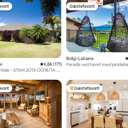
vorit
Gæstefavorit
vorit
Gæstefavorit
snitlig bedømmelse, 21 omtaler
Bolig i Lahaina
4
ei
4,86 ud af 5 i gennemsnitlig bedømmelse, 17
4,86 (171)
Paradis ved havet med picklebal
s Hale – STKM 2O13-OO18/TA-
8752-01
vorit
Gæstefavorit
vorit
Bedste gæstefavorit