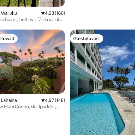
i Wailuku
4,93 ud af 5 i gennemsnitlig bedømmelse, 16
4,93 (160)
d havet, helt nyt, få skridt til
favorit
Gæstefavorit
gæstefavorit
Gæstefavorit
nitlig bedømmelse, 274 omtaler
i Lahaina
4,97 ud af 5 i gennemsnitlig bedømmelse, 14
4,97 (148)
 Maui Condo, skildpadder,
egnbuer