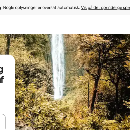
Nogle oplysninger er oversat automatisk. 
Vis på det oprindelige sp
g
f
 med piletasterne op og ned eller se mere ved at trykke eller stryge.