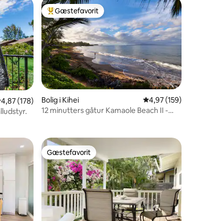
Gæstefavorit
Bedste gæstefavorit
Bolig i Kihei
4,97 ud af 5 i gennems
4,97 (159)
,87 ud af 5 i gennemsnitlig bedømmelse, 178 omtaler
4,87 (178)
12 minutters gåtur Kamaole Beach II -
1 omtaler
ludstyr.
stille privat nem
Gæstefavorit
Gæstefavorit