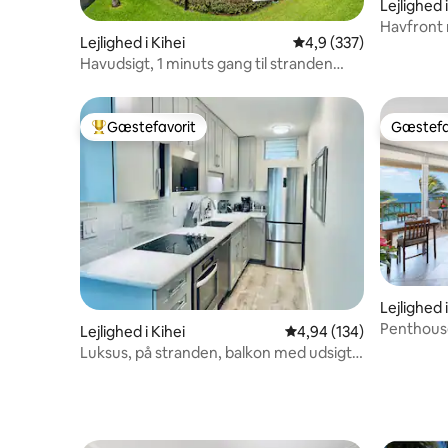
Lejlighed i
Havfront 
Lejlighed i Kihei
4,9 ud af 5 i gennems
4,9 (337)
kingsize-
Havudsigt, 1 minuts gang til stranden
2BR/2BA
Gæstefavorit
Gæstefa
Bedste gæstefavorit
Gæstefa
Lejlighed i
Penthouse
Lejlighed i Kihei
4,94 ud af 5 i gennems
4,94 (134)
Hale (609
Luksus, på stranden, balkon med udsigt,
med pool og grill!