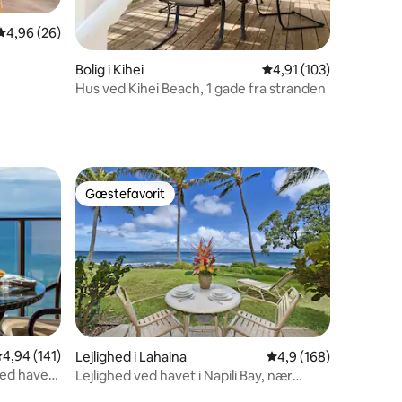
4,96 ud af 5 i gennemsnitlig bedømmelse, 26 omtaler
4,96 (26)
4 omtaler
Bolig i Kihei
4,91 ud af 5 i gennems
4,91 (103)
Hus ved Kihei Beach, 1 gade fra stranden
Gæstefavorit
Gæstefavorit
,94 ud af 5 i gennemsnitlig bedømmelse, 141 omtaler
4,94 (141)
Lejlighed i Lahaina
4,9 ud af 5 i gennems
4,9 (168)
ved havet
Lejlighed ved havet i Napili Bay, nær
)
Kapalua.