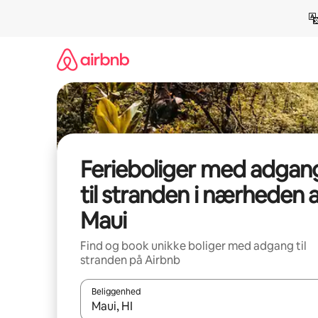
Gå
videre
til
indhold
Ferieboliger med adgan
til stranden i nærheden a
Maui
Find og book unikke boliger med adgang til
stranden på Airbnb
Beliggenhed
Når resultaterne er tilgængelige, skal du navigere