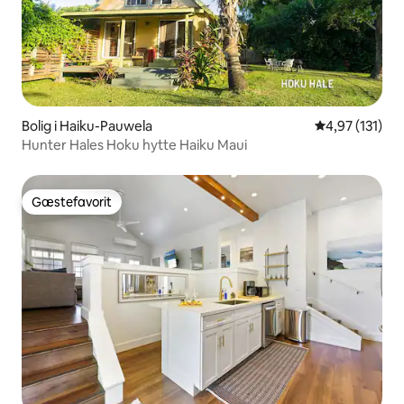
Bolig i Haiku-Pauwela
4,97 ud af 5 i
4,97 (131)
Hunter Hales Hoku hytte Haiku Maui
Gæstefavorit
Gæstefavorit