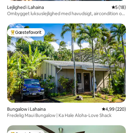
Lejlighed i Lahaina
5 ud af 5 
5 (18)
Ombygget luksuslejlighed med havudsigt, aircondition og
meget mere
Gæstefavorit
Bedste gæstefavorit
Bungalow i Lahaina
4,99 ud af 5 i
4,99 (220)
Fredelig Maui Bungalow | Ka Hale Aloha-Love Shack