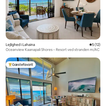
Lejlighed i Lahaina
5 ud af 5 
5 (12)
Oceanview Kaanapali Shores – Resort ved stranden m/AC
Gæstefavorit
Bedste gæstefavorit