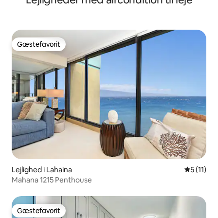
Gæstefavorit
Gæstefavorit
Lejlighed i Lahaina
5 ud af 5
5 (11)
Mahana 1215 Penthouse
Gæstefavorit
Gæstefavorit