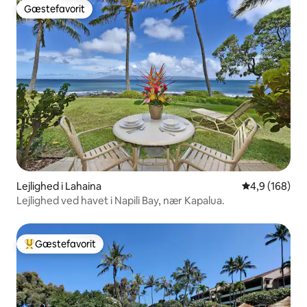
Gæstefavorit
Gæstefavorit
Lejlighed i Lahaina
4,9 ud af 5 i
4,9 (168)
Lejlighed ved havet i Napili Bay, nær Kapalua.
Gæstefavorit
Bedste gæstefavorit