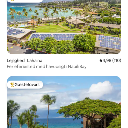
Bedste gæstefavorit
Lejlighed i Lahaina
4,98 ud af 5 i
4,98 (110)
Ferieferiested med havudsigt i Napili Bay
Gæstefavorit
Bedste gæstefavorit