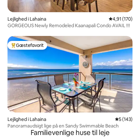
Lejlighed i Lahaina
4,91 ud af 5 i
4,91 (170)
GORGEOUS Newly Remodeled Kaanapali Condo AVAIL !!!
Gæstefavorit
Bedste gæstefavorit
Lejlighed i Lahaina
5 ud af 5 i
5 (143)
Panoramaudsigt lige på en Sandy Swimmable Beach
Familievenlige huse til leje