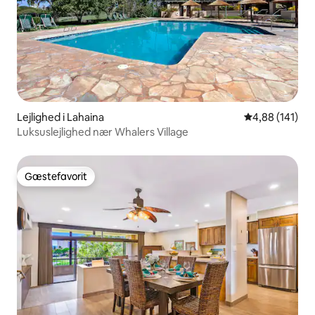
Lejlighed i Lahaina
4,88 ud af 5 i
4,88 (141)
Luksuslejlighed nær Whalers Village
Gæstefavorit
Gæstefavorit