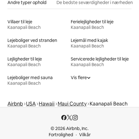
Andre typer ophold
De bedste seværdigheder i nærheden
Villaer til leje
Ferielejligheder til leje
Kaanapali Beach
Kaanapali Beach
Lejeboliger ved stranden
Lejemål med kajak
Kaanapali Beach
Kaanapali Beach
Lejligheder til leje
Servicerede lejligheder til leje
Kaanapali Beach
Kaanapali Beach
Lejeboliger med sauna
Vis flere
Kaanapali Beach
Airbnb
USA
Hawaii
Maui County
Kaanapali Beach
© 2026 Airbnb, Inc.
Fortrolighed
Vilkår