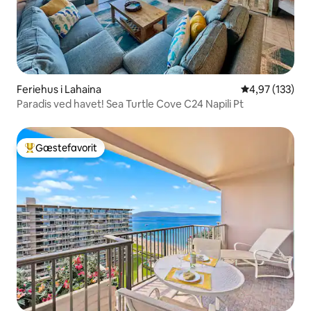
Feriehus i Lahaina
4,97 ud af 5 i
4,97 (133)
Paradis ved havet! Sea Turtle Cove C24 Napili Pt
Gæstefavorit
Bedste gæstefavorit