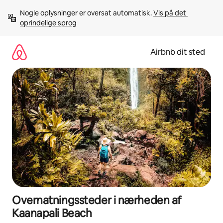
Gå
Nogle oplysninger er oversat automatisk. 
Vis på det 
videre
oprindelige sprog
til
indhold
Airbnb dit sted
Overnatningssteder i nærheden af
Kaanapali Beach