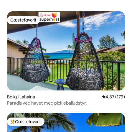
Gæstefavorit
Gæstefavorit
Bolig i Lahaina
4,87 ud af 5 i
4,87 (179)
Paradis ved havet med pickleballudstyr.
Gæstefavorit
Bedste gæstefavorit