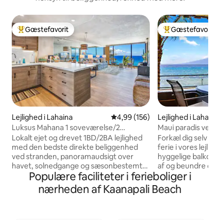
Gæstefavorit
Gæstefavorit
Bedste gæstefavorit
Bedste gæstefavo
Lejlighed i Lahaina
4,99 ud af 5 i gennemsnitlig be
4,99 (156)
Lejlighed i Lahaina
Luksus Mahana 1 soveværelse/2
Maui paradis ved 
badeværelser - fantastisk udsigt - gratis
Lokalt ejet og drevet 1BD/2BA lejlighed
Forkæl dig selv me
parkering/WiFi
med den bedste direkte beliggenhed
ferie i vores lejligh
ved stranden, panoramaudsigt over
hyggelige balkon lo
havet, solnedgange og sæsonbestemt
af og beundre det 
Populære faciliteter i ferieboliger i
hvalskue. Ejeren har ikke sparet på
havet. Nip til din 
noget i forbindelse med renoveringen af
en cocktail ved s
nærheden af Kaanapali Beach
denne enhed, hvilket gør den til en af de
havets legesyge indb
flotteste enheder i hele Mahana. Vågn
varme tropiske næ
op til den kølige tropiske brise og lyden
vel vidende, at lej