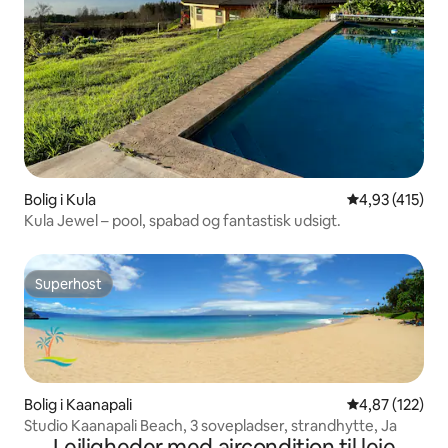
Bolig i Kula
4,93 ud af 5 i
4,93 (415)
Kula Jewel – pool, spabad og fantastisk udsigt.
Superhost
Superhost
Bolig i Kaanapali
4,87 ud af 5 i
4,87 (122)
Studio Kaanapali Beach, 3 sovepladser, strandhytte, Ja
Lejligheder med aircondition til leje