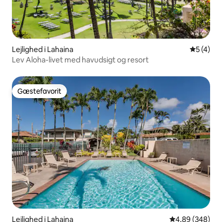
Lejlighed i Lahaina
5 ud af 5
5 (4)
Lev Aloha-livet med havudsigt og resort
Gæstefavorit
Gæstefavorit
Lejlighed i Lahaina
4,89 ud af 5 i
4,89 (348)