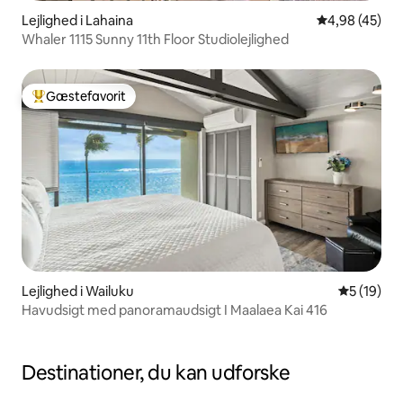
Lejlighed i Lahaina
4,98 ud af 5 
4,98 (45)
Whaler 1115 Sunny 11th Floor Studiolejlighed
Gæstefavorit
Bedste gæstefavorit
Lejlighed i Wailuku
5 ud af 5 
5 (19)
Havudsigt med panoramaudsigt I Maalaea Kai 416
Destinationer, du kan udforske