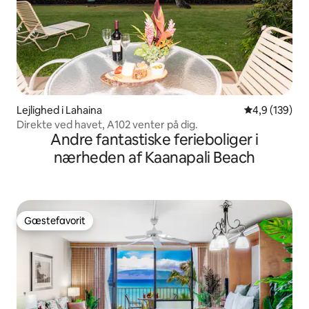
Lejlighed i Lahaina
4,9 ud af 5 i
4,9 (139)
Direkte ved havet, A102 venter på dig.
Andre fantastiske ferieboliger i
nærheden af Kaanapali Beach
Gæstefavorit
Gæstefavorit