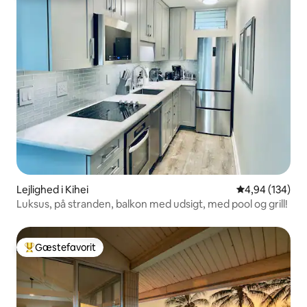
Lejlighed i Kihei
4,94 ud af 5 i
4,94 (134)
Luksus, på stranden, balkon med udsigt, med pool og grill!
Gæstefavorit
Bedste gæstefavorit