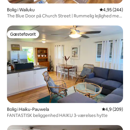
Bolig i Wailuku
4,95 ud af 5 i
4,95 (244)
The Blue Door på Church Street | Rummelig lejlighed med
to soveværelser
Gæstefavorit
Gæstefavorit
Bolig i Haiku-Pauwela
4,9 ud af 5 i
4,9 (209)
FANTASTISK beliggenhed HAIKU 3-værelses hytte