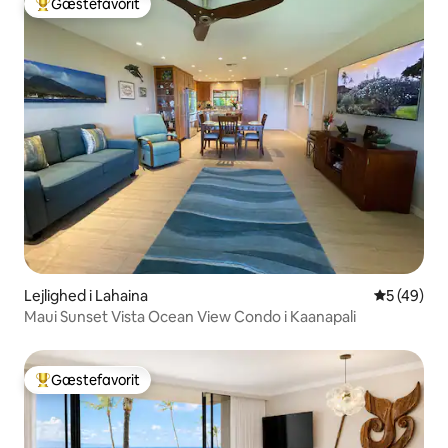
Gæstefavorit
Bedste gæstefavorit
Lejlighed i Lahaina
5 ud af 5 
5 (49)
Maui Sunset Vista Ocean View Condo i Kaanapali
Gæstefavorit
Bedste gæstefavorit