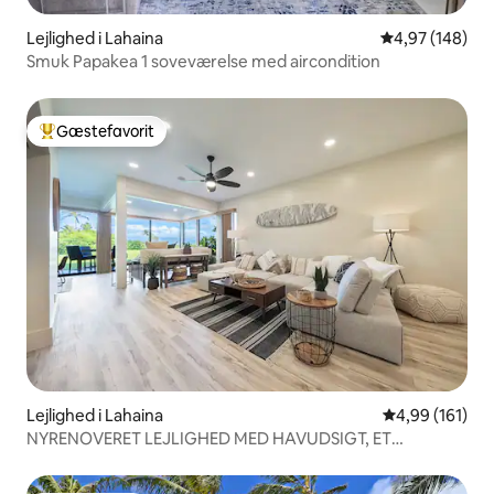
Lejlighed i Lahaina
4,97 ud af 5 i
4,97 (148)
Smuk Papakea 1 soveværelse med aircondition
Gæstefavorit
Bedste gæstefavorit
Lejlighed i Lahaina
4,99 ud af 5 i
4,99 (161)
NYRENOVERET LEJLIGHED MED HAVUDSIGT, ET
STENKAST FRA STRANDEN