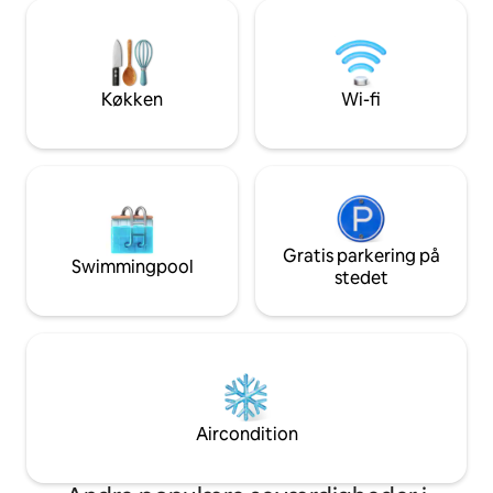
af kystlinjen kun 15 meter væk. Vinduer
med aircondition f
fra gulv til loft i stuen og soveværelset
behagelig nats søv
bringer den fantastiske udsigt og varme
køkken har alt det
Maui-sol ind, mens central aircondition
tilberede en lække
holder dig kølig indenfor.
Køkken
Wi-fi
Gratis parkering på
Swimmingpool
stedet
Aircondition