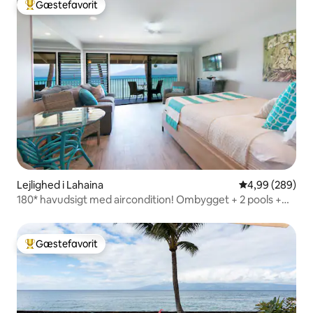
Gæstefavorit
Bedste gæstefavorit
Lejlighed i Lahaina
4,99 ud af 5 i
4,99 (289)
180* havudsigt med aircondition! Ombygget + 2 pools +
ren
Gæstefavorit
Bedste gæstefavorit