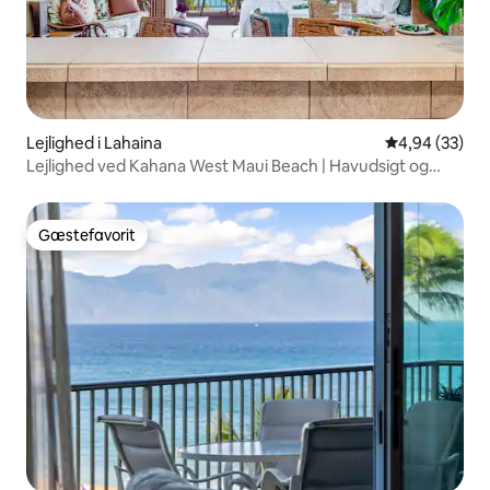
Lejlighed i Lahaina
4,94 ud af 5 
4,94 (33)
Lejlighed ved Kahana West Maui Beach | Havudsigt og
pool
Gæstefavorit
Gæstefavorit