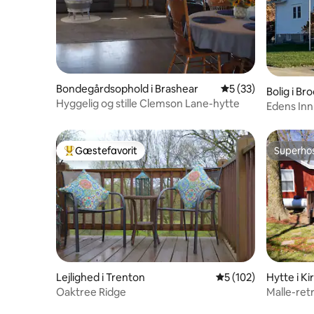
Bondegårdsophold i Brashear
5 ud af 5 i gennem
5 (33)
Bolig i Br
Hyggelig og stille Clemson Lane-hytte
Edens Inn
Gæstefavorit
Superho
Bedste gæstefavorit
Superho
Lejlighed i Trenton
5 ud af 5 i gennems
5 (102)
Hytte i Kir
Oaktree Ridge
Malle-ret