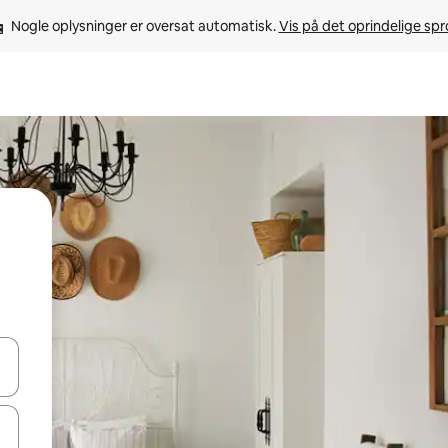
Nogle oplysninger er oversat automatisk. 
Vis på det oprindelige sp
 med piletasterne op og ned eller se mere ved at trykke eller stryge.