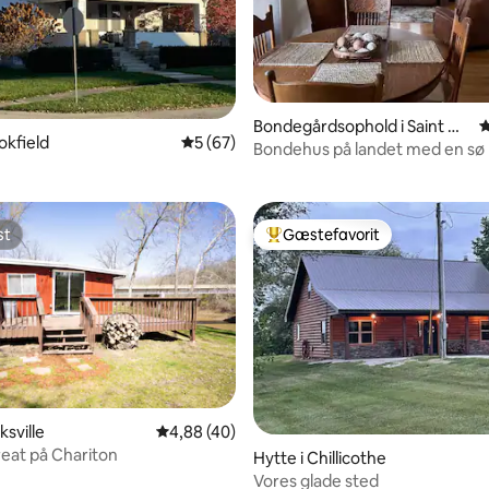
Bondegårdsophold i Saint Ca
4
snitlig bedømmelse, 33 omtaler
ookfield
5 ud af 5 i gennemsnitlig bedømmelse, 6
5 (67)
tharine
Bondehus på landet med en sø 
til fiskeri
st
Gæstefavorit
st
Bedste gæstefavorit
nitlig bedømmelse, 102 omtaler
ksville
4,88 ud af 5 i gennemsnitlig bedømmelse, 4
4,88 (40)
reat på Chariton
Hytte i Chillicothe
Vores glade sted