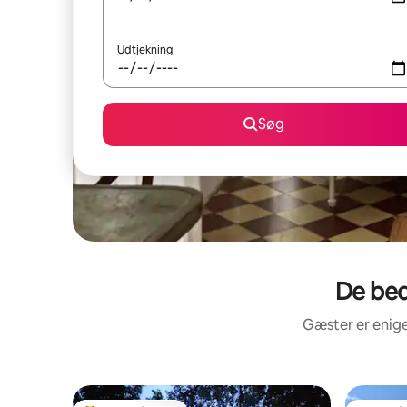
Udtjekning
Søg
De bed
Gæster er enige