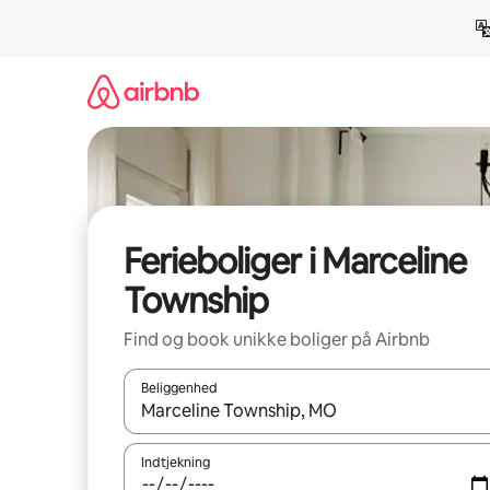
Gå
videre
til
indhold
Ferieboliger i Marceline
Township
Find og book unikke boliger på Airbnb
Beliggenhed
Når resultaterne er tilgængelige, skal du navigere
Indtjekning