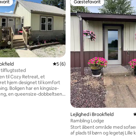
vorit
Gæstefavorit
vorit
Gæstefavorit
nitlig bedømmelse, 114 omtaler
ookfield
5 ud af 5 i gennemsnitlig bedømmelse, 
5 (6)
tilflugtssted
 til Cozy Retreat, et
et hjem designet til komfort
ing. Boligen har en kingsize-
eng, en queensize-dobbeltseng
ensize-sovesofa, så der er
op til seks gæster. Nyd en
de nats søvn med bløde
Lejlighed i Brookfield
4
i rolige og stille omgivelser.
Rambling Lodge
lige baghave er perfekt til, at
Stort åbent område med sofae
ege, og til at kæledyr kan
af plads til børn og legetøj Lille køkken
g frit. Start din morgen med en