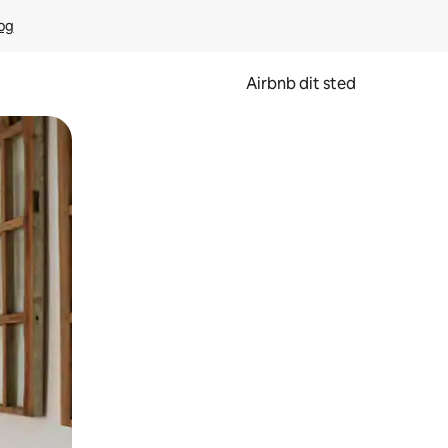
rog
Airbnb dit sted