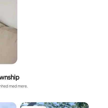
ownship
renhed med mere.
Lejlighed