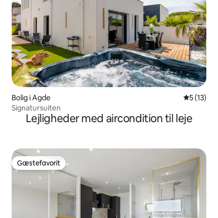
Bolig i Agde
5 ud af 5 
5 (13)
Signatursuiten
Lejligheder med aircondition til leje
Gæstefavorit
Gæstefavorit