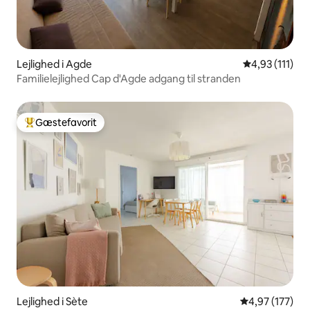
Lejlighed i Agde
4,93 ud af 5 
4,93 (111)
Familielejlighed Cap d'Agde adgang til stranden
Gæstefavorit
Bedste gæstefavorit
Lejlighed i Sète
4,97 ud af 5 i
4,97 (177)