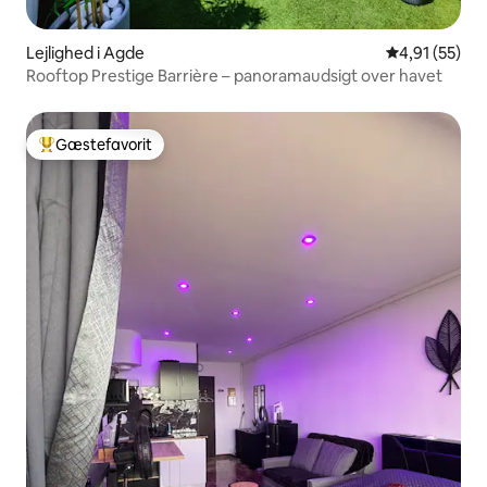
Lejlighed i Agde
4,91 ud af 5 
4,91 (55)
Rooftop Prestige Barrière – panoramaudsigt over havet
Gæstefavorit
Bedste gæstefavorit