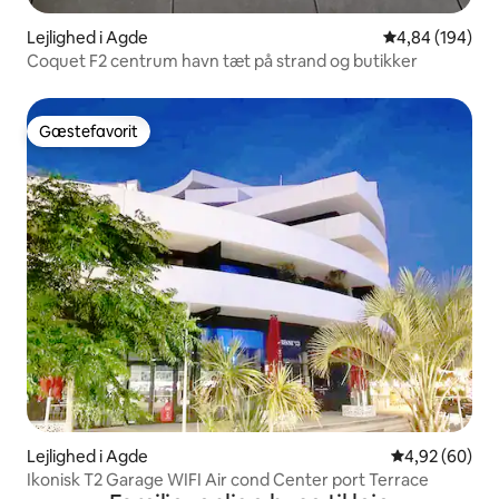
Lejlighed i Agde
4,84 ud af 5 i
4,84 (194)
Coquet F2 centrum havn tæt på strand og butikker
Gæstefavorit
Gæstefavorit
Lejlighed i Agde
4,92 ud af 5 
4,92 (60)
Ikonisk T2 Garage WIFI Air cond Center port Terrace