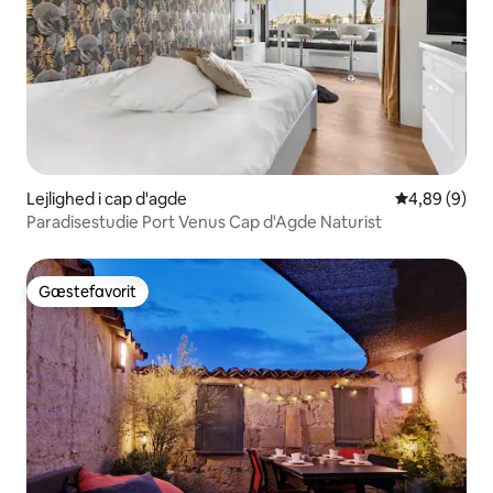
Lejlighed i cap d'agde
4,89 ud af 5
4,89 (9)
Paradisestudie Port Venus Cap d'Agde Naturist
Gæstefavorit
Gæstefavorit