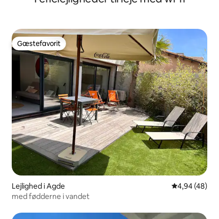
Gæstefavorit
Gæstefavorit
Lejlighed i Agde
4,94 ud af 5 
4,94 (48)
med fødderne i vandet