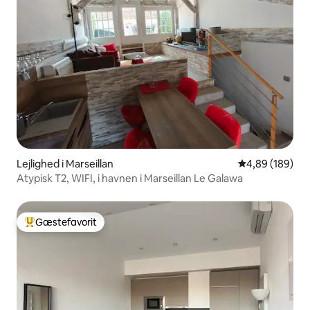
Lejlighed i Marseillan
4,89 ud af 5 i
4,89 (189)
Atypisk T2, WIFI, i havnen i Marseillan Le Galawa
Gæstefavorit
Bedste gæstefavorit