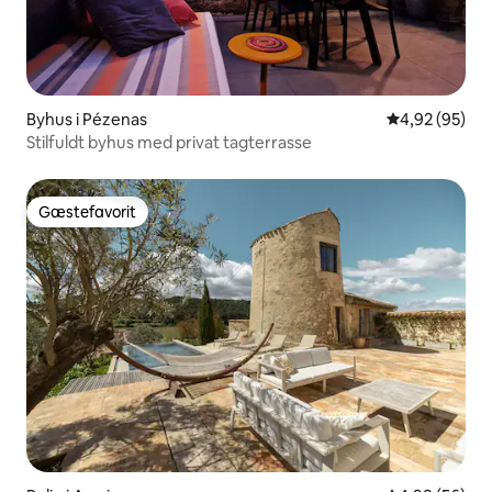
Byhus i Pézenas
4,92 ud af 5 
4,92 (95)
Stilfuldt byhus med privat tagterrasse
Gæstefavorit
Gæstefavorit