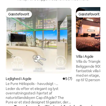
Gæstefavorit
Gæstefavorit
Gæstefavorit
Gæstefavorit
Villa i Agde
Villa du Triangle 4
Beliggende 900 m 
fantastisk villa kla
med en etage, fuld
Lejlighed i Agde
5 ud af 5 i gennemsnitlig
5 (7)
op til 12 personer.
Le Pure Héliopolis - havudsigt -
soveværelser, her
naturistlandsby
Leder du efter et elegant og lyst
/ 1 badeværelse /
overnatningssted i hjertet af
fuldt udstyret kø
naturistlandsbyen Cap d'Agde? The
køkkenø... Alle me
Pure er et sted designet til gæster, der
jord med en priva