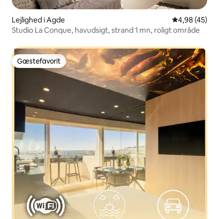
Lejlighed i Agde
4,98 ud af 5 
4,98 (45)
Studio La Conque, havudsigt, strand 1 mn, roligt område
Gæstefavorit
Gæstefavorit