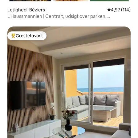
Lejlighed i Béziers
4,97 ud af 5 i
4,97 (114)
L'Haussmannien | Centralt, udsigt over parken,
aircondition og parkering
Gæstefavorit
Bedste gæstefavorit