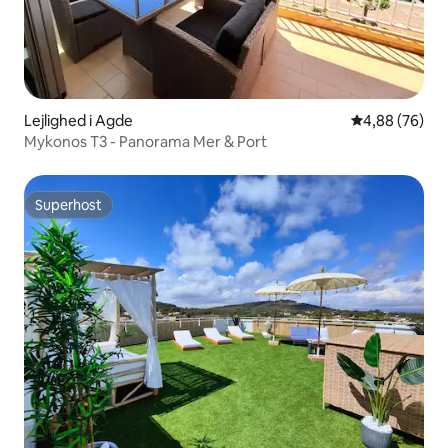
Lejlighed i Agde
4,88 ud af 5 
4,88 (76)
Mykonos T3 - Panorama Mer & Port
Superhost
Superhost