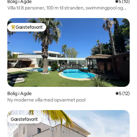
Bolig i Agde
5 ud af 5 
5 (10)
Villa til 8 personer, 100 m til stranden, swimmingpool og
jacuzzi til 5 personer, billardbord
Gæstefavorit
Bedste gæstefavorit
Bolig i Agde
5 ud af 5 
5 (12)
Ny moderne villa med opvarmet pool
Gæstefavorit
Gæstefavorit