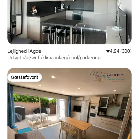
Lejlighed i Agde
4,94 ud af 5 i
4,94 (300)
Udsigtbåd/wi-fi/klimaanlæg/pool/parkering
Gæstefavorit
Gæstefavorit