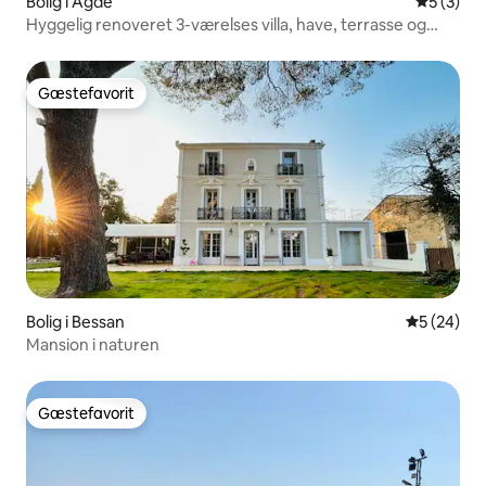
Bolig i Agde
5 ud af 5
5 (3)
Hyggelig renoveret 3-værelses villa, have, terrasse og
parkering
Gæstefavorit
Gæstefavorit
Bolig i Bessan
5 ud af 5 
5 (24)
Mansion i naturen
Gæstefavorit
Gæstefavorit