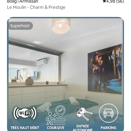
Bolig i Armissan
4,98 ud af 5 
4,98 (56)
Le Moulin - Charm & Prestige
Superhost
Superhost