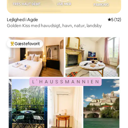
Lejlighed i Agde
5 ud af 5 
5 (12)
Golden Kiss med havudsigt, havn, natur, landsby
Gæstefavorit
Bedste gæstefavorit