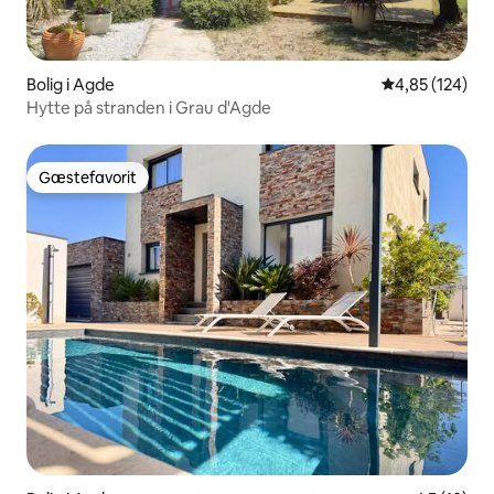
Bolig i Agde
4,85 ud af 5 i
4,85 (124)
Hytte på stranden i Grau d'Agde
Gæstefavorit
Gæstefavorit