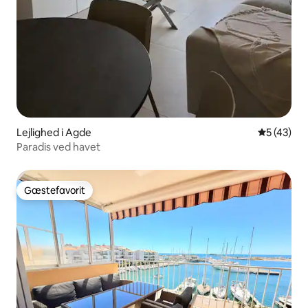
Lejlighed i Agde
5 ud af 5 
5 (43)
Paradis ved havet
Gæstefavorit
Gæstefavorit