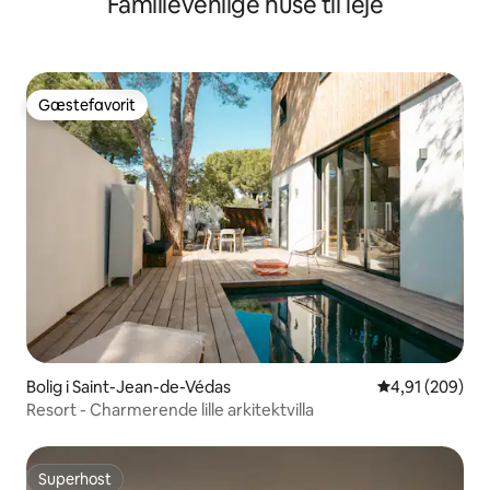
Familievenlige huse til leje
Gæstefavorit
Gæstefavorit
Bolig i Saint-Jean-de-Védas
4,91 ud af 5 i
4,91 (209)
Resort - Charmerende lille arkitektvilla
Superhost
Superhost