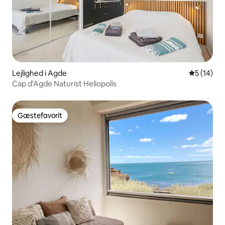
Lejlighed i Agde
5 ud af 5 
5 (14)
Cap d'Agde Naturist Heliopolis
Gæstefavorit
Gæstefavorit