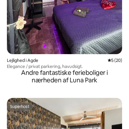
Lejlighed i Agde
5 ud af 5 
5 (20)
Elegance / privat parkering, havudsigt.
Andre fantastiske ferieboliger i
nærheden af Luna Park
Superhost
Superhost