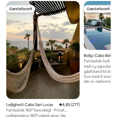
Gæstefavorit
Gæstefavorit
Gæstefavorit
Gæstefavorit
Bolig i Cabo Bello
Fantastisk helt ny 
privat strand
Helt ny ejendom i 
gåafstand til stra
hus med 4 sovevær
der er nødvendigt fo
dig hjemme i paradis Spektaku
design og original
"Casa Chiquitita" h
nødvendigt for di
Lejlighed i Cabo San Lucas
4,85 ud af 5 i gennemsnitlig be
4,85 (277)
dig selv ved poole
Fantastisk 180° havudsigt · Privat
jacuzzistrålene, og
terrasse og strand
Lejlighedens 180º udsigt giver dig
spektakulære sol