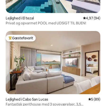
Lejlighed i El tezal
4,97 ud af 5 
4,97 (94)
Privat og opvarmet POOL med UDSIGT TIL BUEN!
Gæstefavorit
Bedste gæstefavorit
Lejlighed i Cabo San Lucas
5 ud af 5 
5 (89)
Fantastisk penthouse med 3 soveværelser, 3,5