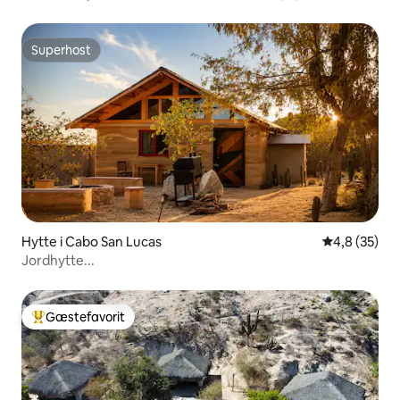
badeværelser og en fantastisk udsigt!
Superhost
Superhost
Hytte i Cabo San Lucas
4,8 ud af 5 
4,8 (35)
Jordhytte...
Gæstefavorit
Bedste gæstefavorit