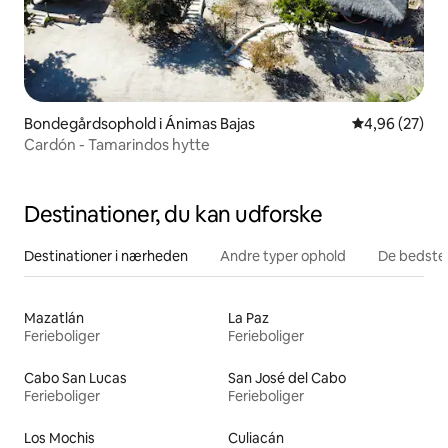
Bondegårdsophold i Ánimas Bajas
4,96 ud af 5 
4,96 (27)
Cardón - Tamarindos hytte
Destinationer, du kan udforske
Destinationer i nærheden
Andre typer ophold
De bedste
Mazatlán
La Paz
Ferieboliger
Ferieboliger
Cabo San Lucas
San José del Cabo
Ferieboliger
Ferieboliger
Los Mochis
Culiacán