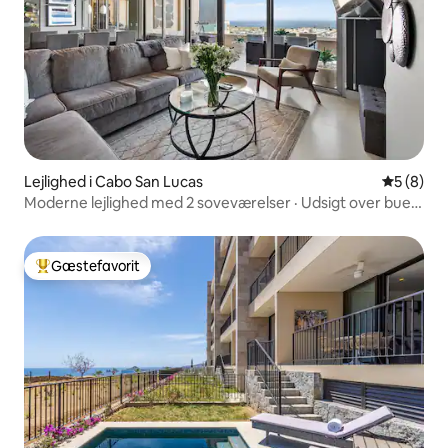
Lejlighed i Cabo San Lucas
5 ud af 5
5 (8)
Moderne lejlighed med 2 soveværelser · Udsigt over buen
· Terrasse med grill
Gæstefavorit
Bedste gæstefavorit