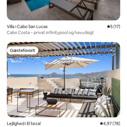
Villa i Cabo San Lucas
5 ud af 5 
5 (17)
Cabo Costa – privat infinitypool og havudsigt
Gæstefavorit
Gæstefavorit
Lejlighed i El tezal
4,97 ud af 5 
4,97 (78)