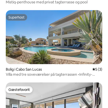
Mistiq-penthouse med privat tagterrasse og pool
Superhost
Superhost
Bolig i Cabo San Lucas
5 ud af 5
5 (3)
Villa med tre soveværelser på tagterrassen •Infinity-
pool•Udsigt over buen + Conc.
Gæstefavorit
Gæstefavorit