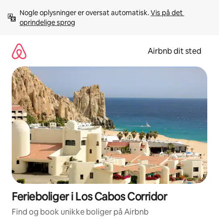
Gå
Nogle oplysninger er oversat automatisk. 
Vis på det 
videre
oprindelige sprog
til
indhold
Airbnb dit sted
Ferieboliger i Los Cabos Corridor
Find og book unikke boliger på Airbnb