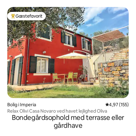
Gæstefavorit
Bedste gæstefavorit
Bolig i Imperia
4,97 ud af 5 i
4,97 (155)
Relax Olivi Casa Novaro ved havet lejlighed Oliva
Bondegårdsophold med terrasse eller
gårdhave