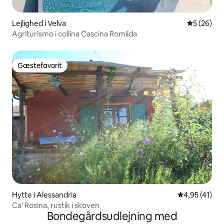
Lejlighed i Velva
5 ud af 5 
5 (26)
Agriturismo i collina Cascina Romilda
Gæstefavorit
Gæstefavorit
Hytte i Alessandria
4,95 ud af 5 
4,95 (41)
Ca' Rosina, rustik i skoven
Bondegårdsudlejning med