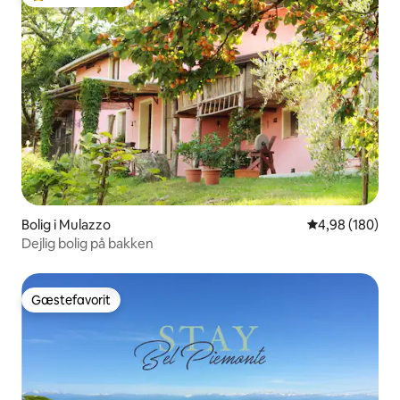
Bedste gæstefavorit
Bolig i Mulazzo
4,98 ud af 5 i
4,98 (180)
Dejlig bolig på bakken
Gæstefavorit
Gæstefavorit