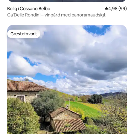
Bolig i Cossano Belbo
4,98 ud af 5 
4,98 (99)
Ca'Delle Rondini – vingård med panoramaudsigt
Gæstefavorit
Gæstefavorit