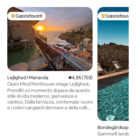
Gæstefavorit
Gæstefavorit
Bedste gæstefavorit
Bedste gæstefavo
Lejlighed i Manarola
4,95 ud af 5 i gennemsnitlig be
4,95 (703)
Open Mind Penthouse-etage Lejlighed
med havudsigt
Prenditi un momento di pace da questo
stile di vita moderno, iperveloce e
caotico. Dalla terrazza, contempla i suoni
e i colori cangianti del mare e della collina
dei vigneti dall'alba al tramonto. Prenditi
un momento di pace e lascia riposare la
mente. Dalla camera da letto,
Bondegårdsophold
comodamente sdraiati sul letto, potrete
Gammelt landste