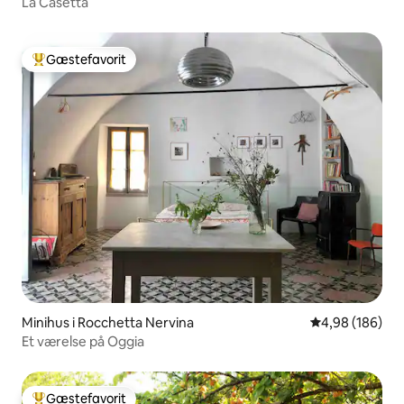
La Casetta
Gæstefavorit
Bedste gæstefavorit
Minihus i Rocchetta Nervina
4,98 ud af 5 i
4,98 (186)
Et værelse på Oggia
Gæstefavorit