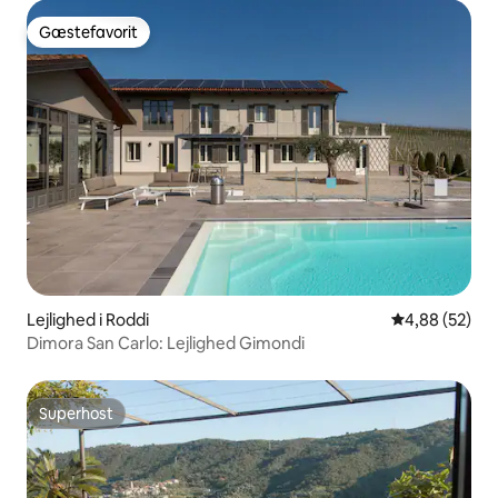
Gæstefavorit
Gæstefavorit
Lejlighed i Roddi
4,88 ud af 5 
4,88 (52)
Dimora San Carlo: Lejlighed Gimondi
Superhost
Superhost