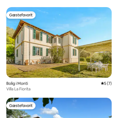
Gæstefavorit
Gæstefavorit
Bolig i Monti
5 ud af 5
5 (7)
Villa La Fiorita
Gæstefavorit
Gæstefavorit