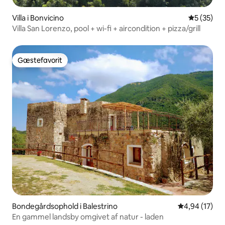
Villa i Bonvicino
5 ud af 5 
5 (35)
Villa San Lorenzo, pool + wi-fi + aircondition + pizza/grill
Gæstefavorit
Gæstefavorit
Bondegårdsophold i Balestrino
4,94 ud af 5 
4,94 (17)
En gammel landsby omgivet af natur - laden