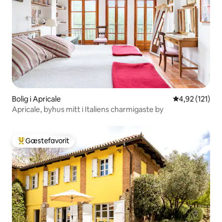
Bolig i Apricale
4,92 ud af 5 i
4,92 (121)
Apricale, byhus mitt i Italiens charmigaste by
Gæstefavorit
Bedste gæstefavorit