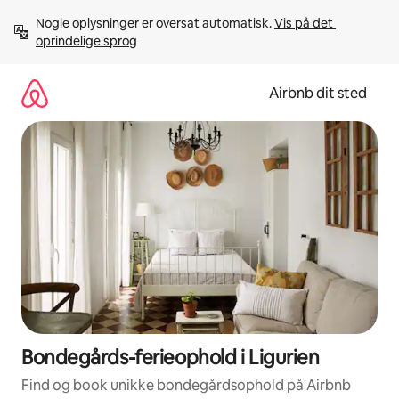
Gå
Nogle oplysninger er oversat automatisk. 
Vis på det 
videre
oprindelige sprog
til
indhold
Airbnb dit sted
Bondegårds-ferieophold i Ligurien
Find og book unikke bondegårdsophold på Airbnb