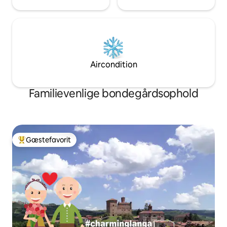
Aircondition
Familievenlige bondegårdsophold
Gæstefavorit
Bedste gæstefavorit