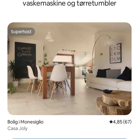
vaskemaskine og tørretumbler
Superhost
Superhost
Bolig i Monesiglio
4,85 ud af 5 
4,85 (67)
Casa Joly