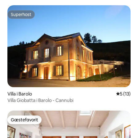
Superhost
Superhost
Villa i Barolo
5 ud af 5 
5 (13)
Villa Giobatta i Barolo - Cannubi
Gæstefavorit
Gæstefavorit