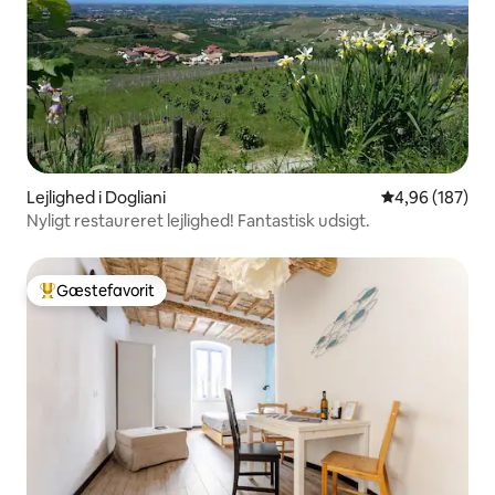
Lejlighed i Dogliani
4,96 ud af 5 i
4,96 (187)
Nyligt restaureret lejlighed! Fantastisk udsigt.
Gæstefavorit
Bedste gæstefavorit