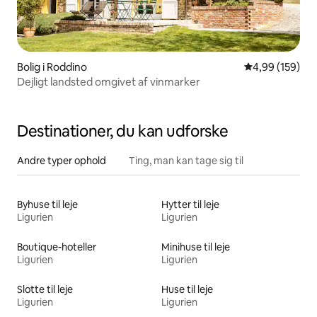
Bolig i Roddino
4,99 ud af 5 i
4,99 (159)
Dejligt landsted omgivet af vinmarker
Destinationer, du kan udforske
Andre typer ophold
Ting, man kan tage sig til
Byhuse til leje
Hytter til leje
Ligurien
Ligurien
Boutique-hoteller
Minihuse til leje
Ligurien
Ligurien
Slotte til leje
Huse til leje
Ligurien
Ligurien