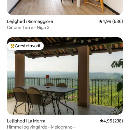
Lejlighed i Riomaggiore
4,99 ud af 5 i
4,99 (686)
Cinque Terre - Nigù 3
Gæstefavorit
Bedste gæstefavorit
Lejlighed i La Morra
4,95 ud af 5 i
4,95 (238)
Himmel og vingårde - Melograno -