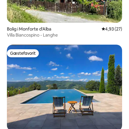
Bolig i Monforte d'Alba
4,93 ud af 5 
4,93 (27)
Villa Biancospino - Langhe
Gæstefavorit
Gæstefavorit