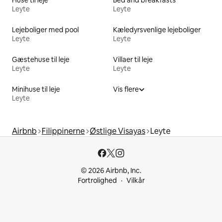
Huse til leje
Bed and breakfasts
Leyte
Leyte
Lejeboliger med pool
Kæledyrsvenlige lejeboliger
Leyte
Leyte
Gæstehuse til leje
Villaer til leje
Leyte
Leyte
Minihuse til leje
Vis flere
Leyte
Airbnb
Filippinerne
Østlige Visayas
Leyte
© 2026 Airbnb, Inc.
Fortrolighed
Vilkår