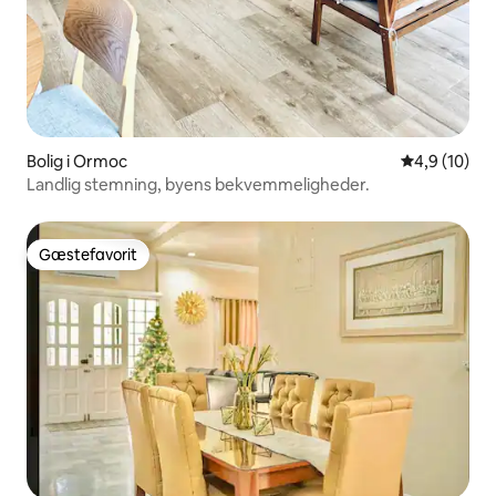
Bolig i Ormoc
4,9 ud af 5 
4,9 (10)
Landlig stemning, byens bekvemmeligheder.
Gæstefavorit
Gæstefavorit