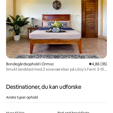
Bondegårdsophold i Ormoc
4,86 ud af 5 
4,86 (35)
Smukt landsted med 2 soveværelser på Litoy's Farm 3-10
personer
Destinationer, du kan udforske
Andre typer ophold