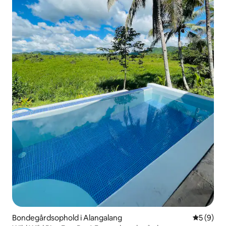
Bondegårdsophold i Alangalang
5 ud af 5
5 (9)