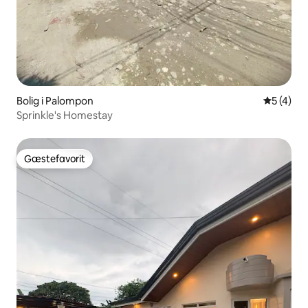
Bolig i Palompon
5 ud af 5
5 (4)
Sprinkle's Homestay
Gæstefavorit
Gæstefavorit