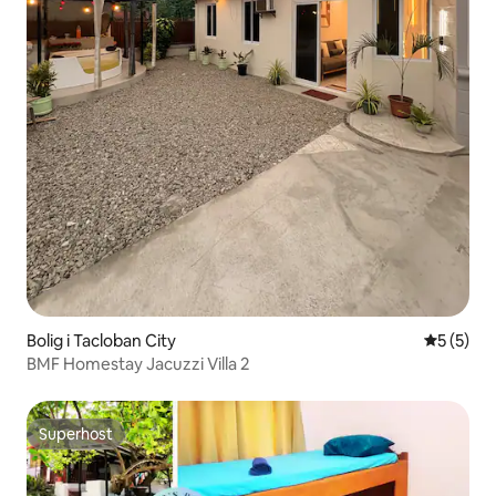
Bolig i Tacloban City
5 ud af 5
5 (5)
BMF Homestay Jacuzzi Villa 2
Superhost
Superhost