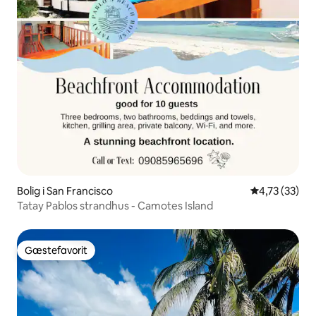
Bolig i San Francisco
4,73 ud af 5 
4,73 (33)
Tatay Pablos strandhus - Camotes Island
Gæstefavorit
Gæstefavorit