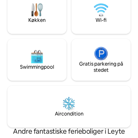
design til fredfyl
er din egen luksusferiebolig. Sengetøj,
uforglemmelige m
håndklæder, wi-fi, karaoke og gratis
parkering er alle inkluderet.
Køkken
Wi-fi
Gratis parkering på
Swimmingpool
stedet
Aircondition
Andre fantastiske ferieboliger i Leyte