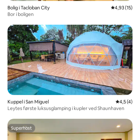
Bolig i Tacloban City
4,93 ud af 5 
4,93 (15)
Bor i boligen
Kuppel i San Miguel
4,5 ud af 5
4,5 (4)
Leytes første luksusglamping i kupler ved Shaunhaven
Superhost
Superhost