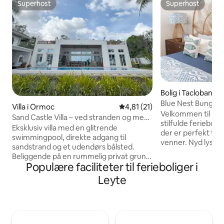
Superhost
Superhost
Superhost
Superhost
Bolig i Tacloban Ci
Blue Nest Bungalo
Villa i Ormoc
4,81 ud af 5 i gennemsnitlig 
4,81 (21)
Velkommen til Blu
Sand Castle Villa – ved stranden og med
stilfulde feriebol
glitrende pool
Eksklusiv villa med en glitrende
der er perfekt til f
swimmingpool, direkte adgang til
venner. Nyd lyse, l
sandstrand og et udendørs bålsted.
komplet køkken, hu
Beliggende på en rummelig privat grund
lounge og et priv
Populære faciliteter til ferieboliger i
med udsigt over Ormoc Bay. Nyd dage i
hvor du kan slappe
resortstil ved poolen og uforglemmelige
Leyte
stjernerne. Beligge
nætter under stjernerne. Hold en
nabolag tæt på but
grillfest, saml jer omkring bålet, og slap
seværdigheder er 
af i fuld afskærmethed med din gruppe.
blanding af komfo
Ideel til gruppeophold og særlige
bekvemmelighed
lejligheder – mere end bare en villa, det