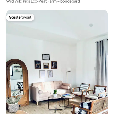
Wild Wild Pigs Eco-Peat Farm – bondegård
Gæstefavorit
Gæstefavorit