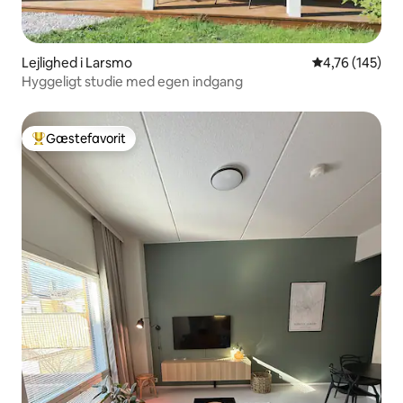
Lejlighed i Larsmo
4,76 ud af 5 i
4,76 (145)
Hyggeligt studie med egen indgang
Gæstefavorit
Bedste gæstefavorit