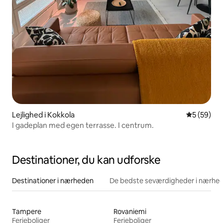
Lejlighed i Kokkola
5 ud af 5 
5 (59)
I gadeplan med egen terrasse. I centrum.
Destinationer, du kan udforske
Destinationer i nærheden
De bedste seværdigheder i nærhe
Tampere
Rovaniemi
Ferieboliger
Ferieboliger