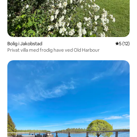
Bolig i Jakobstad
5 ud af 5 
5 (12)
Privat villa med frodig have ved Old Harbour