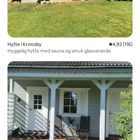
Hytte i Kronoby
4,92 ud af 5 i
4,92 (116)
Hyggelig hytte med sauna og smuk glasveranda