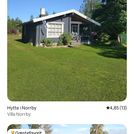
Hytte i Norrby
4,85 ud af 5 
4,85 (13)
Villa Norrby
Gæstefavorit