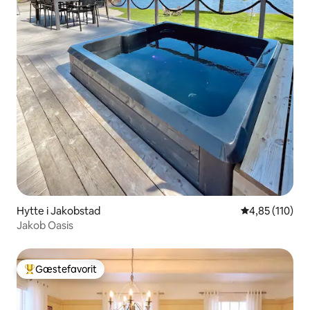
Hytte i Jakobstad
4,85 ud af 5 i
4,85 (110)
Jakob Oasis
Gæstefavorit
Bedste gæstefavorit