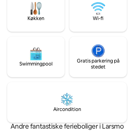
för en avkopplande
de smukke solnedgange over
Perfekt för par, fa
skærgården, og nyd udsigten over
affärsresenärer.
havnen og de traditionelle røde
Køkken
Wi-fi
bådehuse.
Gratis parkering på
Swimmingpool
stedet
Aircondition
Andre fantastiske ferieboliger i Larsmo