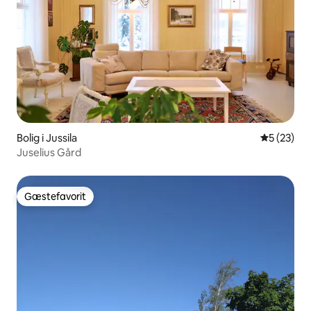
Bolig i Jussila
5 ud af 5 
5 (23)
Juselius Gård
Gæstefavorit
Gæstefavorit