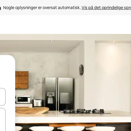
Nogle oplysninger er oversat automatisk. 
Vis på det oprindelige sp
 med piletasterne op og ned eller se mere ved at trykke eller stryge.