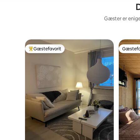
D
Gæster er enige
Gæstefavorit
Gæstefa
Bedste gæstefavorit
Gæstefa