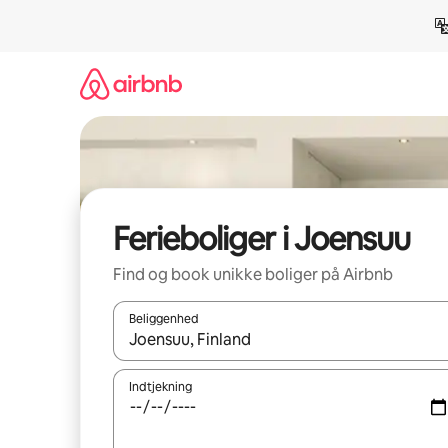
Gå
videre
til
indhold
Ferieboliger i Joensuu
Find og book unikke boliger på Airbnb
Beliggenhed
Når resultaterne er tilgængelige, skal du navigere
Indtjekning