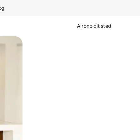
rog
Airbnb dit sted