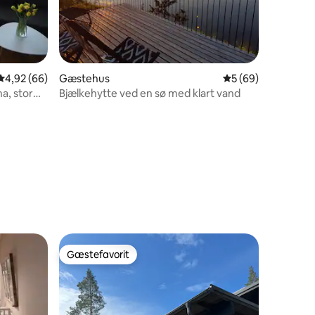
4,92 ud af 5 i gennemsnitlig bedømmelse, 66 omtaler
4,92 (66)
Gæstehus
5 ud af 5 i gennem
5 (69)
a, stor
Bjælkehytte ved en sø med klart vand
7 omtaler
Gæstefavorit
Gæstefavorit