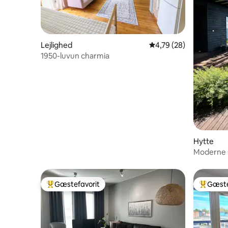
Lejlighed
4,79 ud af 5 i gennem
4,79 (28)
1950-luvun charmia
Hytte
Moderne 
Gæstefavorit
Gæste
Bedste gæstefavorit
Bedste 