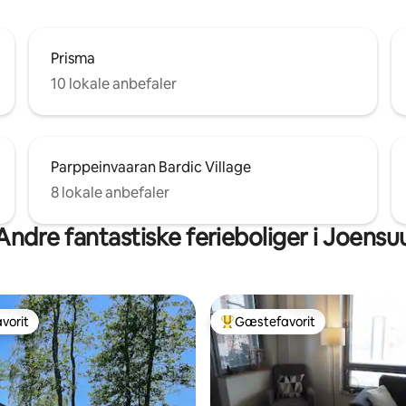
Prisma
10 lokale anbefaler
Parppeinvaaran Bardic Village
8 lokale anbefaler
Andre fantastiske ferieboliger i Joensu
vorit
Gæstefavorit
vorit
Bedste gæstefavorit