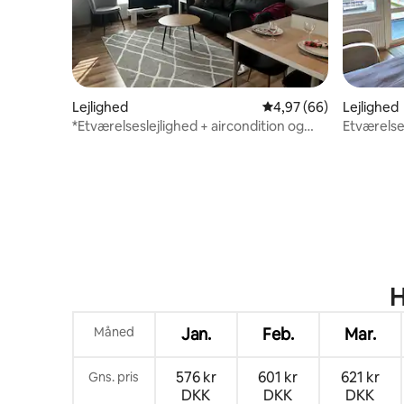
Lejlighed
4,97 ud af 5 i gennem
4,97 (66)
Lejlighed
*Etværelseslejlighed + aircondition og
Etværelse
gratis parkering*
H
Måned
Jan.
Feb.
Mar.
576 kr
601 kr
621 kr
Gns. pris
DKK
DKK
DKK