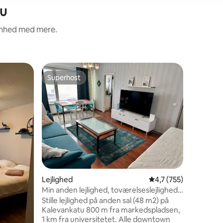
uu
renhed med mere.
Lejlighed
Superhost
Superho
Superhost
Superho
Studio Va
Stilfuld,
balkon på
nærmeste 
og Joens
side af floden. Lejlighe
specielt t
forsøgt a
mulige b
sovesofa
Lejlighed
4,7 ud af 5 i gennems
4,7 (755)
veludstyret kø
adgang t
Min anden lejlighed, toværelseslejlighed
stikkont
Joensuu/centrum
Stille lejlighed på anden sal (48 m2) på
og nøglern
Kalevankatu 800 m fra markedspladsen,
kodebok
1 km fra universitetet. Alle downtown