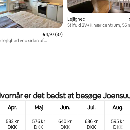
Lejlighed
Stilfuld 2V+K nær centrum, 55 
snitlig bedømmelse, 66 omtaler
4,97 ud af 5 i gennemsnitlig bedømmelse, 3
4,97 (37)
slejlighed ved siden af
universitetet. Gratis parkeringsplads
vornår er det bedst at besøge Joensu
Apr.
Maj
Jun.
Jul.
Aug.
582 kr
576 kr
640 kr
686 kr
595 kr
DKK
DKK
DKK
DKK
DKK