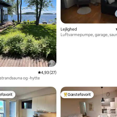
snitlig bedømmelse, 28 omtaler
Lejlighed
Luftvarmepumpe, garage, saun
lejlighed
4,93 ud af 5 i gennemsnitlig bedømmelse, 2
4,93 (27)
strandsauna og -hytte
favorit
Gæstefavorit
gæstefavorit
Bedste gæstefavorit