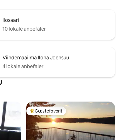
Ilosaari
10 lokale anbefaler
Viihdemaailma Ilona Joensuu
4 lokale anbefaler
u
Gæstefavorit
Bedste gæstefavorit