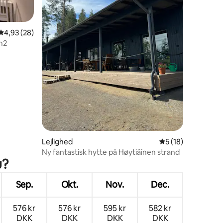
4,93 ud af 5 i gennemsnitlig bedømmelse, 28 omtaler
4,93 (28)
m2
7 omtaler
Lejlighed
5 ud af 5 i gennem
5 (18)
Ny fantastisk hytte på Høytiäinen strand
u?
Sep.
Okt.
Nov.
Dec.
576 kr
576 kr
595 kr
582 kr
DKK
DKK
DKK
DKK