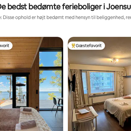
e bedst bedømte ferieboliger i Joens
: Disse ophold er højt bedømt med hensyn til beliggenhed, 
vorit
Gæstefavorit
vorit
Bedste gæstefavorit