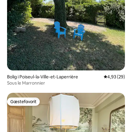
Bolig i Poiseul-la-Ville-et-Laperrière
4,93 ud af 5 
4,93 (29)
Sous le Marronnier
Gæstefavorit
Gæstefavorit