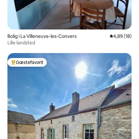
Bolig i La Villeneuve-les-Convers
4,89 ud af 5 
4,89 (18)
Lille landsted
Gæstefavorit
Bedste gæstefavorit