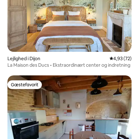
Lejlighed i Dijon
4,93 ud af 5 
4,93 (72)
La Maison des Ducs • Ekstraordinært center og indretning
Gæstefavorit
Gæstefavorit