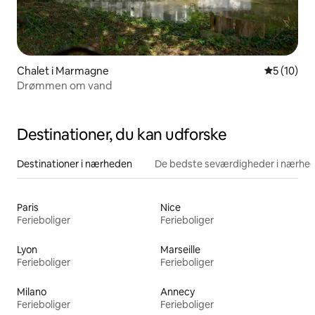
Chalet i Marmagne
5 ud af 5 
5 (10)
Drømmen om vand
Destinationer, du kan udforske
Destinationer i nærheden
De bedste seværdigheder i nærhe
Paris
Nice
Ferieboliger
Ferieboliger
Lyon
Marseille
Ferieboliger
Ferieboliger
Milano
Annecy
Ferieboliger
Ferieboliger