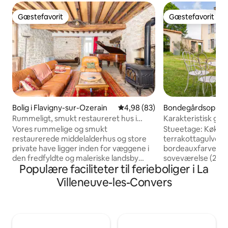
Gæstefavorit
Gæstefavorit
Gæstefavorit
Gæstefavorit
Bolig i Flavigny-sur-Ozerain
4,98 ud af 5 i gennemsnitlig b
4,98 (83)
Bondegårdsophold i
neuve-les-Conver
Rummeligt, smukt restaureret hus i
Karakteristisk går
Flavigny
område
Vores rummelige og smukt
Stueetage: Køkken
restaurerede middelalderhus og store
terrakottagulve), 
private have ligger inden for væggene i
bordeauxfarvet ste
den fredfyldte og maleriske landsby
soveværelse (20 m²
Populære faciliteter til ferieboliger i La
Flavigny-sur-Ozerain, hvor filmen
badekar og 1 toilet
"Chocolat" blev filmet. Herfra kan du
4 soveværelser (fra
Villeneuve-les-Convers
udforske vingårde, smukke landsbyer og
parketgulve), 1 toi
fredelige landskaber, slotte, abbayes og
badeværelse med toilet.
museer. Du kan endda hoppe på toget til
(sengetøj, håndklæder
Paris eller udforske byerne Dijon eller
bondegård, der er 
Beaune, vinhovedstaden i Bourgogne.
behagelig, har bev