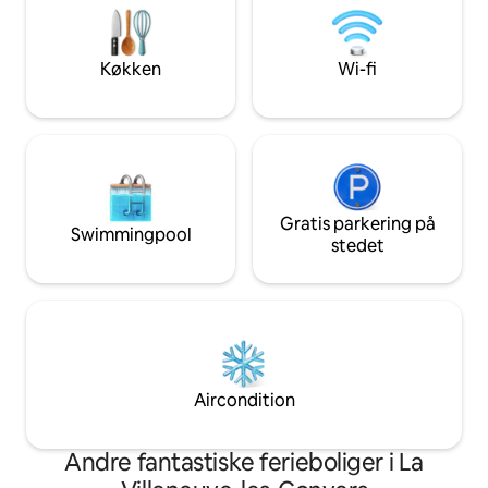
Huset har en smuk karakter og
talskarakter. Der 
atmosfære. Der er velegnet til par og
garage med en type
familier.
elbiler.
Køkken
Wi-fi
Gratis parkering på
Swimmingpool
stedet
Aircondition
Andre fantastiske ferieboliger i La