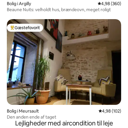
Bolig i Argilly
4,98 ud af 5 i
4,98 (360)
Beaune Nuits: velholdt hus, brændeovn, meget roligt
Gæstefavorit
Bedste gæstefavorit
Bolig i Meursault
4,98 ud af 5 i
4,98 (102)
Den anden ende af taget
Lejligheder med aircondition til leje