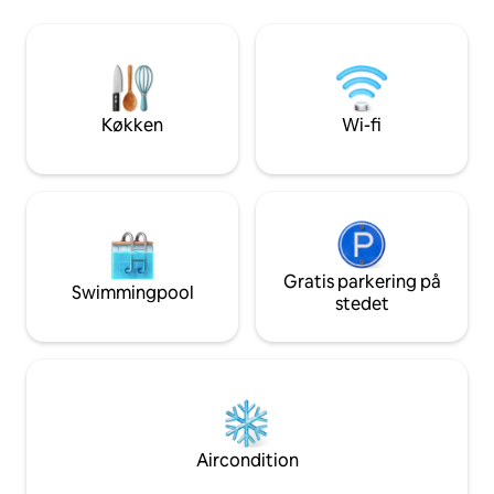
badeværelser (1 bruser i det ene og et
med ædle kvalitet
badekar i det andet). Der er intet toilet
Imponerende kated
på badeværelserne. Vaskemaskine.
højt, meget lyst. G
Sengetøj og håndklæder stilles til
nærheden, restaur
rådighed. Betalingsparkering på gaden.
pladsen. Alt udst
Gratis parkering i nærheden.
Køkken
Wi-fi
Velkommen!
Gratis parkering på
Swimmingpool
stedet
Aircondition