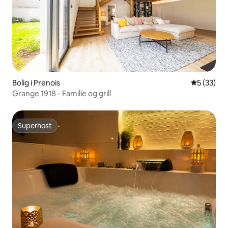
Bolig i Prenois
5 ud af 5 
5 (33)
Grange 1918 - Familie og grill
Superhost
Superhost