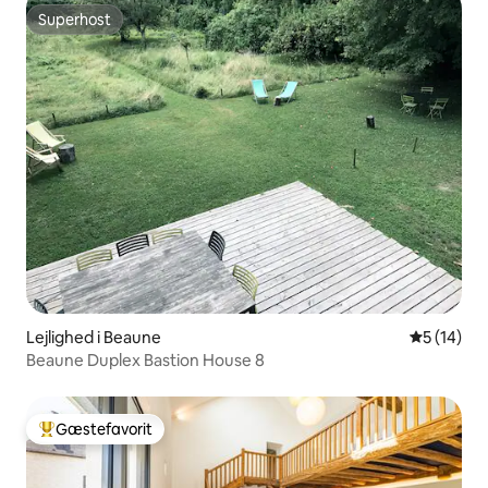
Superhost
Superhost
Lejlighed i Beaune
5 ud af 5 
5 (14)
Beaune Duplex Bastion House 8
Gæstefavorit
Bedste gæstefavorit