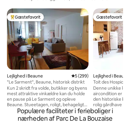
Gæstefavorit
Gæstefavorit
Bedste gæstefavorit
Gæstefavorit
Lejlighed i Beaune
5 ud af 5 i gennemsnitlig be
5 (299)
Lejlighed i Beaune
"Le Sarment", Beaune, historisk distrikt
Toit des Hospices
Clim
Kun 2 skridt fra volde, butikker og byens
Denne unikke loft
mest attraktive vinkældre kan du holde
aircondition er bel
en pause på Le Sarment og opleve
den historiske byd
Beaune. Stueetagen, roligt, behageligt
rolig gårdhave i 
Populære faciliteter i ferieboliger i
og imødekommende. Udstyret køkken,
Hospices. Det har en fantastisk udsigt
spiseplads, komfortabel stue, 2
over Place Carnot
nærheden af Parc De La Bouzaise
soveværelser med udsigt over gården,
klokketårnet på Ho
kvalitetssengetøj og private
fuldstændig renov