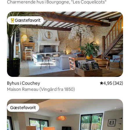
Charmerende hus i Bourgogne, "Les Coquelicots"
Gæstefavorit
Bedste gæstefavorit
Byhus i Couchey
4,95 ud af 5 i
4,95 (342)
Maison Rameau (Vingård fra 1850)
Gæstefavorit
Gæstefavorit