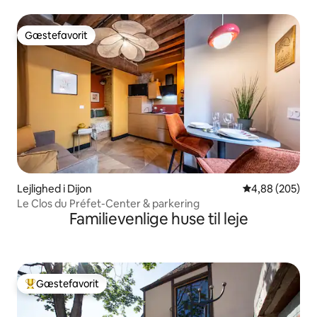
Gæstefavorit
Gæstefavorit
Lejlighed i Dijon
4,88 ud af 5 i
4,88 (205)
Le Clos du Préfet-Center & parkering
Familievenlige huse til leje
Gæstefavorit
Bedste gæstefavorit