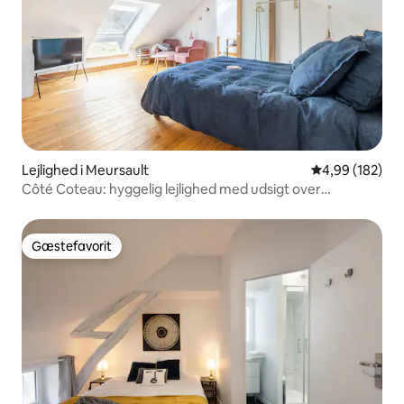
Lejlighed i Meursault
4,99 ud af 5 i
4,99 (182)
Côté Coteau: hyggelig lejlighed med udsigt over
vingården, terrasse
Gæstefavorit
Gæstefavorit