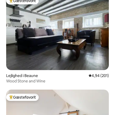
Gæstefavorit
Bedste gæstefavorit
Lejlighed i Beaune
4,94 ud af 5 i
4,94 (201)
Wood Stone and Wine
Gæstefavorit
Bedste gæstefavorit