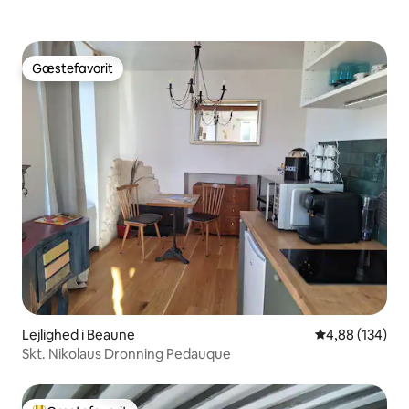
Gæstefavorit
Gæstefavorit
Lejlighed i Beaune
4,88 ud af 5 i
4,88 (134)
Skt. Nikolaus Dronning Pedauque