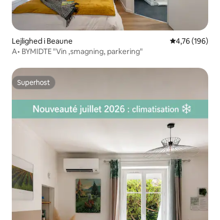
Lejlighed i Beaune
4,76 ud af 5 i
4,76 (196)
A• BYMIDTE "Vin ,smagning, parkering"
Superhost
Superhost