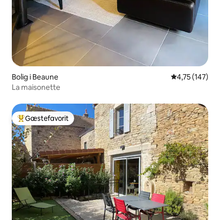
Bolig i Beaune
4,75 ud af 5 i
4,75 (147)
La maisonette
Gæstefavorit
Bedste gæstefavorit