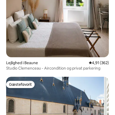
Lejlighed i Beaune
4,91 ud af 5 i
4,91 (362)
Studio Clemenceau - Aircondition og privat parkering
Gæstefavorit
Gæstefavorit