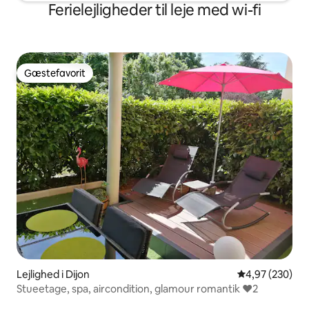
Ferielejligheder til leje med wi-fi
Gæstefavorit
Gæstefavorit
Lejlighed i Dijon
4,97 ud af 5 i
4,97 (230)
Stueetage, spa, aircondition, glamour romantik ❤️2