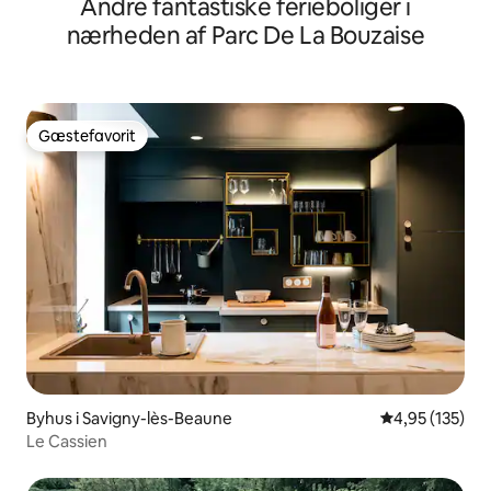
Andre fantastiske ferieboliger i
nærheden af Parc De La Bouzaise
Gæstefavorit
Gæstefavorit
Byhus i Savigny-lès-Beaune
4,95 ud af 5 i
4,95 (135)
Le Cassien