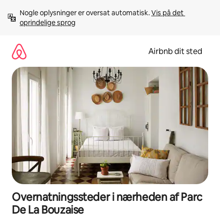
Gå
Nogle oplysninger er oversat automatisk. 
Vis på det 
videre
oprindelige sprog
til
indhold
Airbnb dit sted
Overnatningssteder i nærheden af Parc
De La Bouzaise