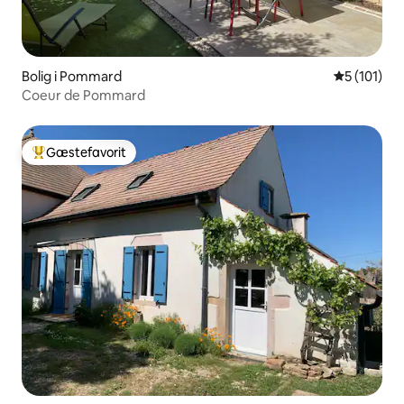
Bolig i Pommard
5 ud af 5 i
5 (101)
Coeur de Pommard
Gæstefavorit
Bedste gæstefavorit