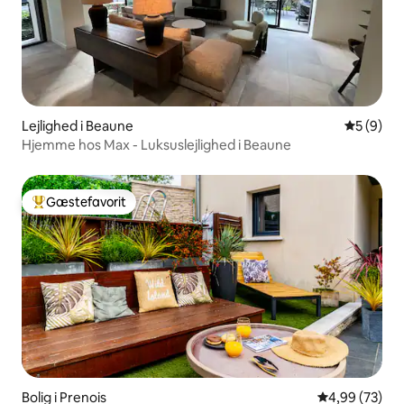
Lejlighed i Beaune
5 ud af 5
5 (9)
Hjemme hos Max - Luksuslejlighed i Beaune
Gæstefavorit
Bedste gæstefavorit
Bolig i Prenois
4,99 ud af 5 
4,99 (73)