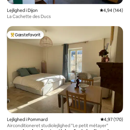
Lejlighed i Dijon
4,94 ud af 5 i
4,94 (144)
La Cachette des Ducs
Gæstefavorit
Bedste gæstefavorit
Lejlighed i Pommard
4,97 ud af 5 i
4,97 (170)
Airconditioneret studiolejlighed "Le petit métayer"