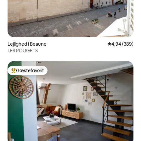
Lejlighed i Beaune
4,94 ud af 5 i
4,94 (389)
LES POUGETS
Gæstefavorit
Bedste gæstefavorit