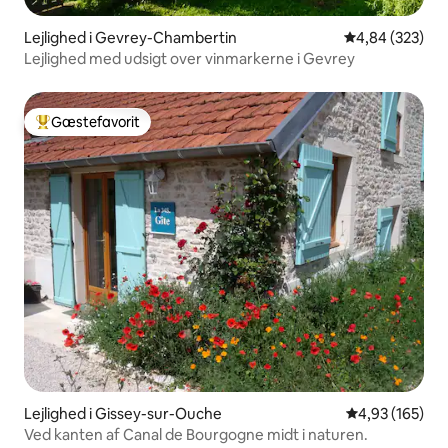
Lejlighed i Gevrey-Chambertin
4,84 ud af 5 i
4,84 (323)
Lejlighed med udsigt over vinmarkerne i Gevrey
Gæstefavorit
Bedste gæstefavorit
Lejlighed i Gissey-sur-Ouche
4,93 ud af 5 i
4,93 (165)
Ved kanten af Canal de Bourgogne midt i naturen.