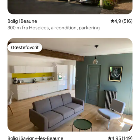
Bolig i Beaune
4,9 ud af 5 i
4,9 (516)
300 m fra Hospices, aircondition, parkering
Gæstefavorit
Gæstefavorit
Bolig i Savigny-lès-Beaune
4,95 ud af 5 i
4,95 (149)