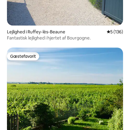
Lejlighed i Ruffey-lès-Beaune
5 ud af 5 i
5 (136)
Fantastisk lejlighed i hjertet af Bourgogne.
Gæstefavorit
Gæstefavorit