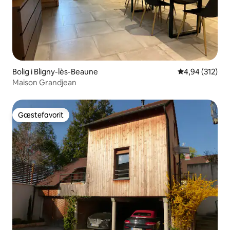
Bolig i Bligny-lès-Beaune
4,94 ud af 5 i
4,94 (312)
Maison Grandjean
Gæstefavorit
Gæstefavorit