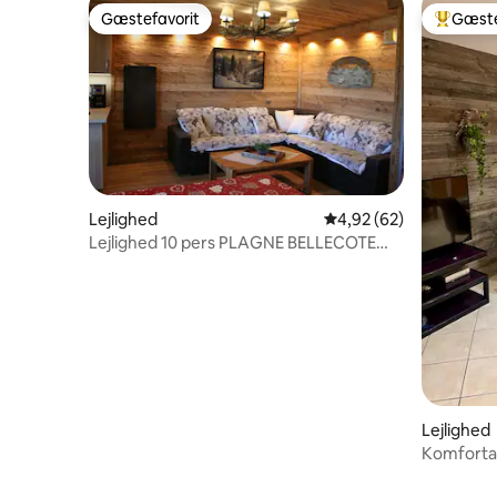
Gæstefavorit
Gæste
Gæstefavorit
Bedste 
Lejlighed
4,92 ud af 5 i gennem
4,92 (62)
Lejlighed 10 pers PLAGNE BELLECOTE
klassificeret 2 stjernet
Lejlighed
Komfortab
+ lukket 