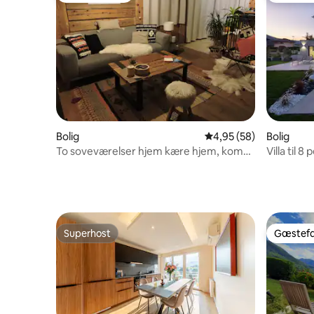
Bolig
4,95 ud af 5 i gennem
4,95 (58)
Bolig
To soveværelser hjem kære hjem, kom
Villa til 8
og nyd vinteren !
Fritidsru
Superhost
Gæstefa
Superhost
Gæstefa