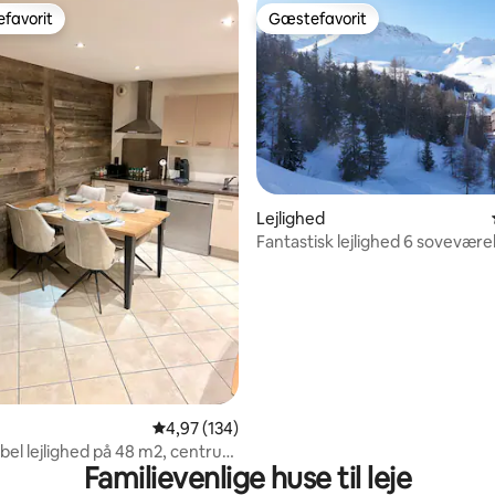
favorit
Gæstefavorit
gæstefavorit
Gæstefavorit
snitlig bedømmelse, 62 omtaler
Lejlighed
Fantastisk lejlighed 6 sovevære
udsigt og swimmingpool
4,97 ud af 5 i gennemsnitlig bedømmelse, 13
4,97 (134)
el lejlighed på 48 m2, centrum
Familievenlige huse til leje
garage