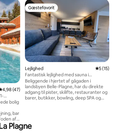
Lejlighed
Gæstefavorit
Gæstefa
Gæstefavorit
Gæstefa
Lejlighed 
Jeg byder
~ 35 m² A
beliggend
kan forla
Du kan n
Mont Bla
~20 m². Indkvarteringen består af et
sovevære
5 omtaler
dobbelts
Lejlighed
5 ud af 5 i genne
5 (15)
køjeseng
opholdso
Fantastisk lejlighed med sauna i
du kan sl
Belleplagne
Beliggende i hjertet af gågaden i
ski. grati
landsbyen Belle-Plagne, har du direkte
4,98 ud af 5 i gennemsnitlig bedømmelse, 47 omtaler
4,98 (47)
adgang til pister, skilifte, restauranter og
1-
barer, butikker, bowling, deep SPA og
nede bolig
supermarked. Den meget hyggelige
lejlighed vil byde dig velkommen med al
jning, bar
sin komfort, de 3 soveværelser er
foden af
udstyret med badeværelse og toilet,
 La Plagne
, club
garderobe og kvalitetssengetøj. Den
tter.
rummelige stue har 2 sofaer, hvoraf 1 kan