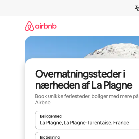
Gå
videre
til
indhold
Overnatningssteder i
nærheden af La Plagne
Book unikke feriesteder, boliger med mere på
Airbnb
Beliggenhed
Når resultaterne er tilgængelige, skal du navigere
Indtjekning