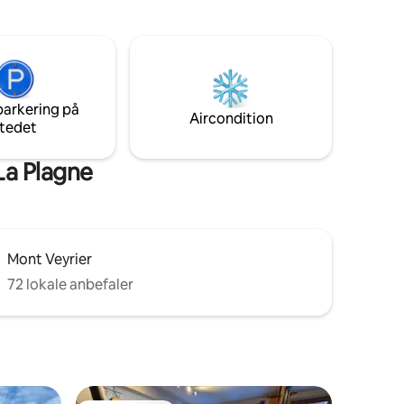
+ 2
laves om til en seng. Endelig kan du nyde
dækket
saunaen efter dine lange dage på ski eller
å
andre aktiviteter.
st
 mod et
parkering på
Aircondition
tedet
La Plagne
Mont Veyrier
72 lokale anbefaler