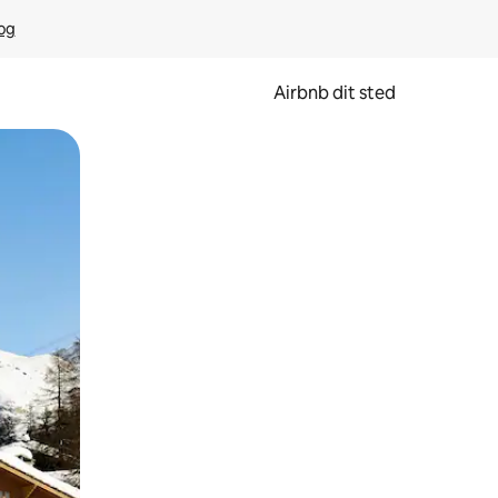
rog
Airbnb dit sted