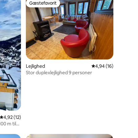
Gæstefavorit
Gæstefavorit
5 omtaler
Lejlighed
4,94 ud af 5 i gennem
4,94 (16)
Stor duplexlejlighed 9 personer
4,92 ud af 5 i gennemsnitlig bedømmelse, 12 omtaler
4,92 (12)
00 m til