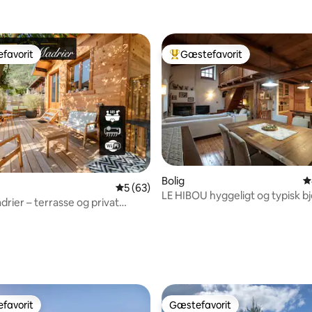
favorit
Gæstefavorit
gæstefavorit
Bedste gæstefavorit
Bolig
4
5 ud af 5 i gennemsnitlig bedømmelse, 6
5 (63)
LE HIBOU hyggeligt og typisk b
drier – terrasse og privat
nitlig bedømmelse, 131 omtaler
favorit
Gæstefavorit
gæstefavorit
Gæstefavorit