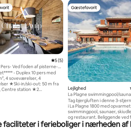
vorit
Gæstefavorit
vorit
Gæstefavorit
5 ud af 5 i gennemsnitlig bedømmelse, 
5 (5)
 Pers- Ved foden af pisterne-
snitlig bedømmelse, 18 omtaler
ntalbert
t***** - Duplex 10 pers med
m², 4 soveværelser, 4
ser ★Ski-in/ski-out: 50 m fra
Lejlighed
Centre station ★2
La Plagne swimmingpool/sauna
de parkeringspladser i
Boligerne i EMINENSS
Tag bjergluften i denne 3-stjer
letten ★Wi-fi inkluderet,
i La Plagne 1800 med opvarmet
ed inkluderet, sengetøj på
swimmingpool, saunaer, skiudle
n, rengøring ved opholdets
og restaurant. Beliggende ved 
g inkluderet, babyudstyr på
faciliteter i ferieboliger i nærheden af
pisterne med ESF-skiskolen, ESI
g ★Concierge: reception i
piou-piou og billetkontor til bille
Valgfrie tjenester: Booking og