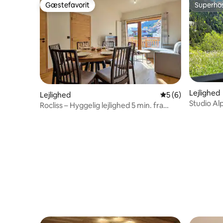
Gæstefavorit
Superho
Gæstefavorit
Superho
Lejlighed
Lejlighed
5 ud af 5 i genne
5 (6)
Studio Al
Rocliss – Hyggelig lejlighed 5 min. fra
skiliftene