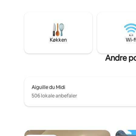
levering a
støvletørretum! Ved siden af gratis
lufthavn/s
telecabine ned til Plagne Centre.
af dagligv
Opsætning med alt, hvad du kunne have
brug for på din skiferie!
Køkken
Wi-f
Andre po
Aiguille du Midi
506 lokale anbefaler