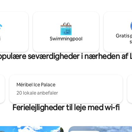
Lejlighed med 11 sengepladser 
f skipakker, transport til
pladser på en sovesofa + over
tation, skiudstyr, ESF, levering
parkering + skiopbevaringsrum -30 % p
arer...
skileje via intersport! Pool og sauna er
åbne om vinteren, i juli og augu
Sengetøj og rengøring kan fås
Gratis 
ekstra gebyr om vinteren
i
Swimmingpool
s
pulære seværdigheder i nærheden af 
Méribel Ice Palace
20 lokale anbefaler
Ferielejligheder til leje med wi-fi