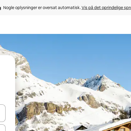
Nogle oplysninger er oversat automatisk. 
Vis på det oprindelige sp
 med piletasterne op og ned eller se mere ved at trykke eller stryge.