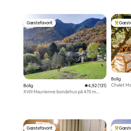
Gæstefavorit
Gæste
Gæstefavorit
Bedste 
Bolig
Chalet Ma
Bolig
4,92 ud af 5 i gennems
4,92 (131)
jacuzzi
XVIII Maurienne bondehus på 470 m
højde
Gæstefavorit
Gæste
Gæstefavorit
Bedste 