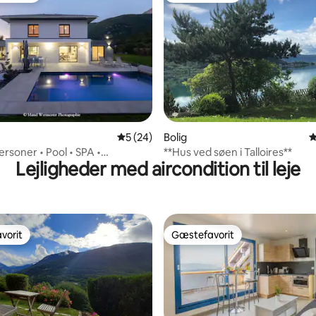
snitlig bedømmelse, 58 omtaler
5 ud af 5 i gennemsnitlig bedømmelse, 2
5 (24)
Bolig
4
 personer • Pool • SPA •
**Hus ved søen i Talloires**
Lejligheder med aircondition til leje
m • Lac Annecy
vorit
Gæstefavorit
vorit
Gæstefavorit