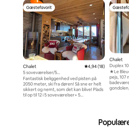
Gæstefavorit
Gæstefa
Gæstefavorit
Gæstefa
Chalet
Duplex 10
Chalet
4,94 ud af 5 i gennem
4,94 (18)
Plagne Mo
★Le Bleue
5 soveværelser/5
pejs, 107 
badeværelser/pistedelt/snegaranti ved
Fantastisk beliggenhed ved pisten på
badeværel
2050 m
2050 meter, ski fra døren! Så sne er helt
gondolen, 
sikkert og nemt, som det kan blive! Plads
overdække
til op til 12 i 5 soveværelser+ 5
kældercha
badeværelser - fantastisk til grupper,
toiletlinn
venner og familier. Gratis parkering,
ankomste
smart-tv og wi-fi. Virkelig tæt og nem
afslutnin
adgang til skiskole, piste, restauranter,
Populære 
anmodnin
barer og butikker. Komfortabel og
hytten ★ 
hyggelig, veludstyret, skirum og