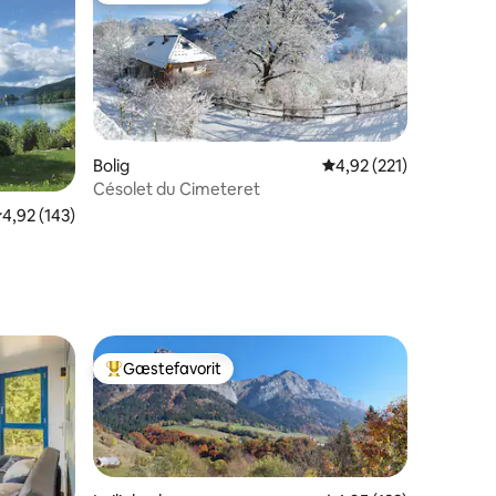
Bolig
4,92 ud af 5 i gennems
4,92 (221)
Césolet du Cimeteret
4 omtaler
,92 ud af 5 i gennemsnitlig bedømmelse, 143 omtaler
4,92 (143)
Gæstefavorit
Bedste gæstefavorit