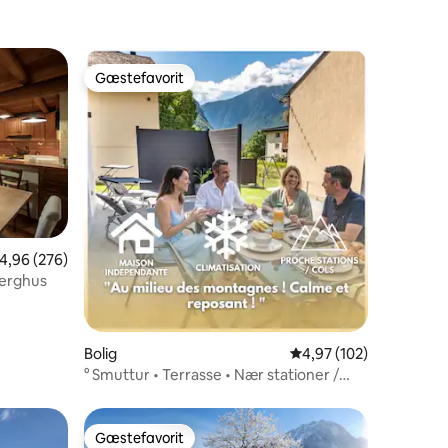
Gæstefavorit
Gæstefavorit
,96 ud af 5 i gennemsnitlig bedømmelse, 276 omtaler
4,96 (276)
3 omtaler
jerghus
Bolig
4,97 ud af 5 i gennems
4,97 (102)
° Smuttur • Terrasse • Nær stationer /
bjergpas °
Gæstefavorit
Gæstefavorit