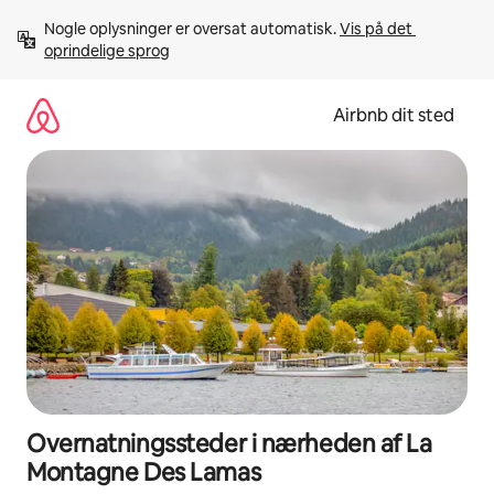
Gå
Nogle oplysninger er oversat automatisk. 
Vis på det 
videre
oprindelige sprog
til
indhold
Airbnb dit sted
Overnatningssteder i nærheden af La
Montagne Des Lamas