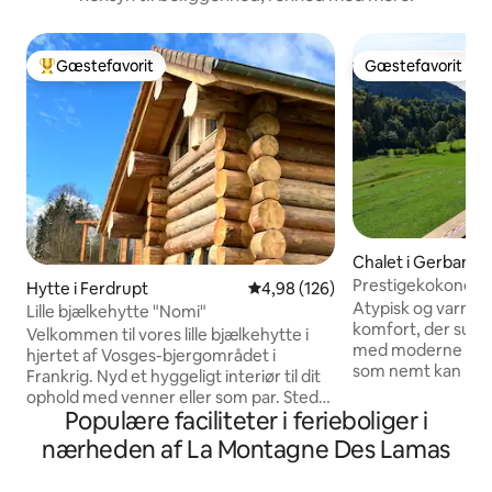
Gæstefavorit
Gæstefavorit
Bedste gæstefavorit
Gæstefavorit
Chalet i Gerbamo
Prestigekokonen,
Hytte i Ferdrupt
4,98 ud af 5 i gennemsnitlig be
4,98 (126)
komfortabel
Atypisk og varm 
Lille bjælkehytte "Nomi"
komfort, der subt
Velkommen til vores lille bjælkehytte i
med moderne mate
hjertet af Vosges-bjergområdet i
som nemt kan rumm
Frankrig. Nyd et hyggeligt interiør til dit
Ideelt beliggende,
ophold med venner eller som par. Stedet
og dets vigtige s
Populære faciliteter i ferieboliger i
er udstyret med et køkken, hvor du kan
minutter fra Gera
tilberede en simpel ret, et badeværelse,
nærheden af La Montagne Des Lamas
mange aktiviteter
toiletter og to soveværelser på første
langrend, snesko,
sal. Uanset om du kommer for at slappe