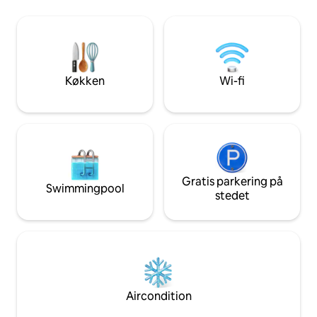
mountainbiking...) Gæster kan nyde de
af eller for at tage på lange vandreture i
enestående udsigt
de omkringliggende bjerge, byder vi dig
Line fra de panor
velkommen. Vi kan hjælpe dig med
hyggelige fuldt gl
forslag på flydende engelsk, fransk eller
hollandsk.
Køkken
Wi-fi
Gratis parkering på
Swimmingpool
stedet
Aircondition