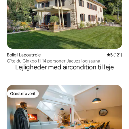
Bolig i Lapoutroie
5 ud af 5 
5 (121)
Gîte du Ginkgo til 14 personer Jacuzzi og sauna
Lejligheder med aircondition til leje
Gæstefavorit
Gæstefavorit