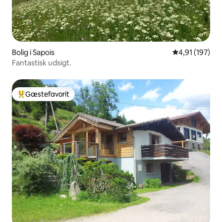
Bolig i Sapois
4,91 ud af 5 i
4,91 (197)
Fantastisk udsigt.
Gæstefavorit
Bedste gæstefavorit