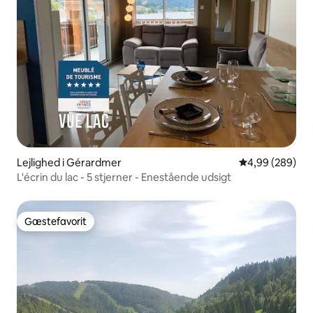
Lejlighed i Gérardmer
4,99 ud af 5 i
4,99 (289)
L'écrin du lac - 5 stjerner - Enestående udsigt
Gæstefavorit
Gæstefavorit