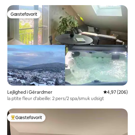
Gæstefavorit
Gæstefavorit
Lejlighed i Gérardmer
4,97 ud af 5 i
4,97 (206)
la ptite fleur d'abeille: 2 pers/2 spa/smuk udsigt
Gæstefavorit
Bedste gæstefavorit