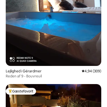
Lejlighed i Gérardmer
4,94 ud af 5 i
4,94 (309)
Reden af 9 - Bouvreuil
Gæstefavorit
Bedste gæstefavorit