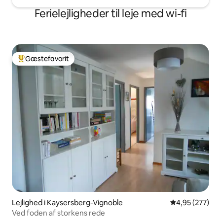
Ferielejligheder til leje med wi-fi
Gæstefavorit
Bedste gæstefavorit
Lejlighed i Kaysersberg-Vignoble
4,95 ud af 5 i
4,95 (277)
Ved foden af storkens rede