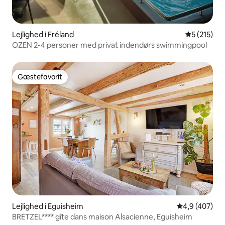
Lejlighed i Fréland
5 ud af 5 i
5 (215)
OZEN 2-4 personer med privat indendørs swimmingpool
Gæstefavorit
Gæstefavorit
Lejlighed i Eguisheim
4,9 ud af 5 i
4,9 (407)
BRETZEL**** gîte dans maison Alsacienne, Eguisheim