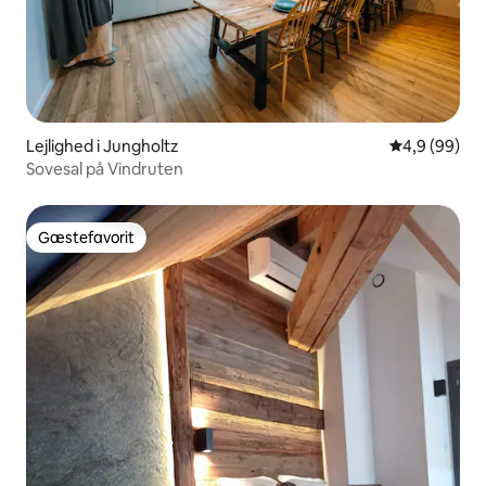
Lejlighed i Jungholtz
4,9 ud af 5 
4,9 (99)
Sovesal på Vindruten
Gæstefavorit
Gæstefavorit