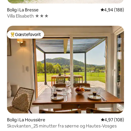
Bolig i La Bresse
4,94 ud af 5 i
4,94 (188)
Villa Elisabeth ★★★
Gæstefavorit
Bedste gæstefavorit
Bolig i La Houssière
4,97 ud af 5 i
4,97 (108)
Skovkanten_25 minutter fra søerne og Hautes-Vosges