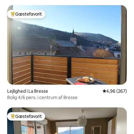
Gæstefavorit
Bedste gæstefavorit
Lejlighed i La Bresse
4,96 ud af 5 i
4,96 (267)
Bolig 4/6 pers. i centrum af Bresse
Gæstefavorit
Bedste gæstefavorit