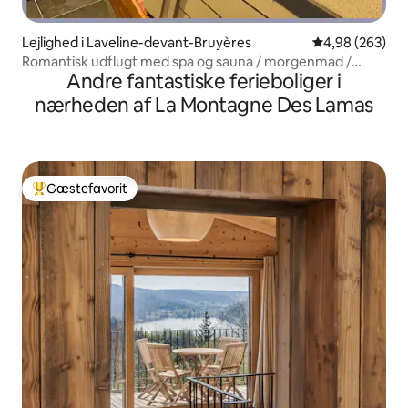
Lejlighed i Laveline-devant-Bruyères
4,98 ud af 5 i
4,98 (263)
Romantisk udflugt med spa og sauna / morgenmad /
Andre fantastiske ferieboliger i
aircondition
nærheden af La Montagne Des Lamas
Gæstefavorit
Bedste gæstefavorit