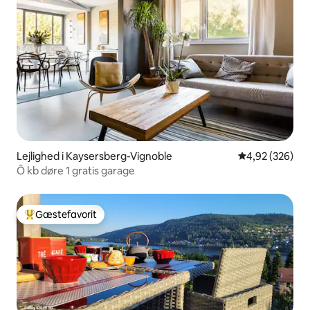
Lejlighed i Kaysersberg-Vignoble
4,92 ud af 5 i
4,92 (326)
Ô kb døre 1 gratis garage
Gæstefavorit
Bedste gæstefavorit