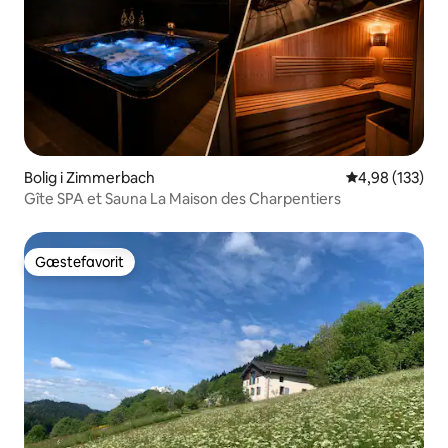
Bolig i Zimmerbach
4,98 ud af 5 i
4,98 (133)
Gîte SPA et Sauna La Maison des Charpentiers
Gæstefavorit
Gæstefavorit