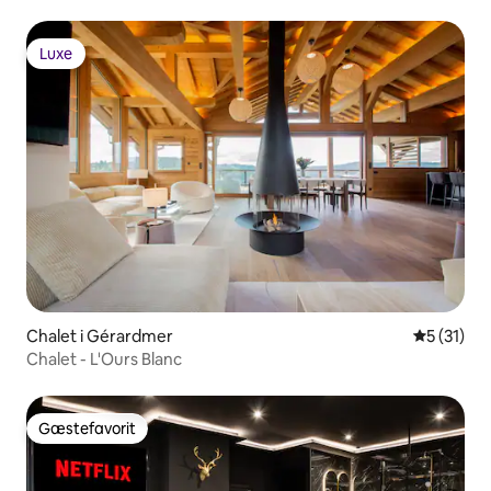
Luxe
Luxe
Chalet i Gérardmer
5 ud af 5 
5 (31)
Chalet - L'Ours Blanc
Gæstefavorit
Gæstefavorit