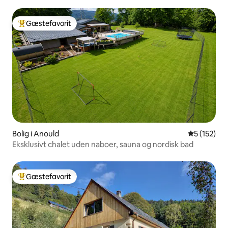
Gæstefavorit
Bedste gæstefavorit
Bolig i Anould
5 ud af 5 i
5 (152)
Eksklusivt chalet uden naboer, sauna og nordisk bad
Gæstefavorit
Bedste gæstefavorit