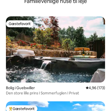
Familievenlige huse til leje
Gæstefavorit
Gæstefavorit
Bolig i Guebwiller
4,96 ud af 5 i
4,96 (173)
Den store lille prins I Sommerfuglen I Privat
Gæstefavorit
Bedste gæstefavorit