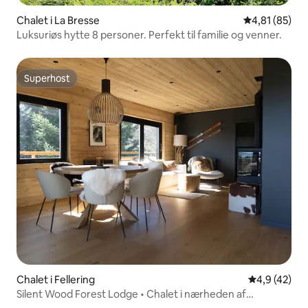
Chalet i La Bresse
4,81 ud af 5 
4,81 (85)
Luksuriøs hytte 8 personer. Perfekt til familie og venner.
Superhost
Superhost
Chalet i Fellering
4,9 ud af 5 
4,9 (42)
Silent Wood Forest Lodge • Chalet i nærheden af
Markstein