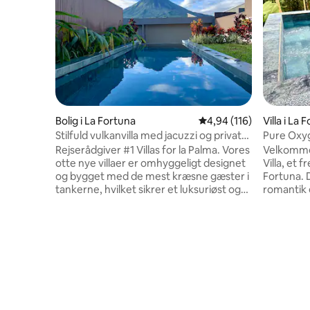
Bolig i La Fortuna
4,94 ud af 5 i gennems
4,94 (116)
Villa i La 
Stilfuld vulkanvilla med jacuzzi og privat
Pure Oxyg
pool
Fortuna #
Rejserådgiver #1 Villas for la Palma. Vores
Velkommen
otte nye villaer er omhyggeligt designet
Villa, et f
og bygget med de mest kræsne gæster i
Fortuna. D
tankerne, hvilket sikrer et luksuriøst og
romantik 
behageligt ophold, der kan måle sig med
luksus me
de fineste hoteller. Hver villa er et privat
dobbeltse
tilflugtssted, der er fuldt udstyret med
wi-fi. Vil
alt, hvad du har brug for til en
badeværel
uforglemmelig ferie. Nyd din egen
udstyret 
private pool, solterrasse og balkon, der
af på ter
er perfekt til at nyde de fantastiske
regnskove
omgivelser. Slap af i spabadet, hold
have. Priv
forbindelsen, og nyd underholdning med
bekvemmel