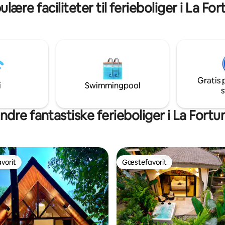
lære faciliteter til ferieboliger i La Fo
g i Costa Ricas pulserende
oplevelsen
Gratis 
i
Swimmingpool
s
ndre fantastiske ferieboliger i La Fortu
vorit
Gæstefavorit
vorit
Gæstefavorit