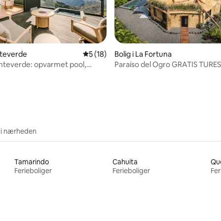
onteverde
5 ud af 5 i gennemsnitlig bedømmelse, 1
5 (18)
Bolig i La Fortuna
nteverde: opvarmet pool,
Paraíso del Ogro GRATIS TURES
snitlig bedømmelse, 35 omtaler
, morgenmad
dovendyr ridning
 i nærheden
Tamarindo
Cahuita
Qu
Ferieboliger
Ferieboliger
Fer