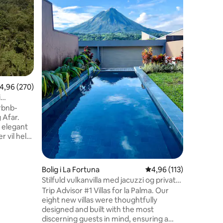
Disfruta 
moderno 
JACUZZI 
personas
NET, con
ARENAL. 
y tiene c
perfecto 
amigos o 
7 omtaler
,96 ud af 5 i gennemsnitlig bedømmelse, 270 omtaler
4,96 (270)
auto del 
aguas ter
i
restaura
irbnb-
organizar
 Afar.
tours y t
elegant
r vil helt
ordybet i
le dig
 fra Hotel
Bolig i La Fortuna
4,96 ud af 5 i gennems
4,96 (113)
heder.
Stilfuld vulkanvilla med jacuzzi og privat
 rummet
pool
Trip Advisor #1 Villas for la Palma. Our
or udsigt
eight new villas were thoughtfully
sse,
designed and built with the most
i og
discerning guests in mind, ensuring a