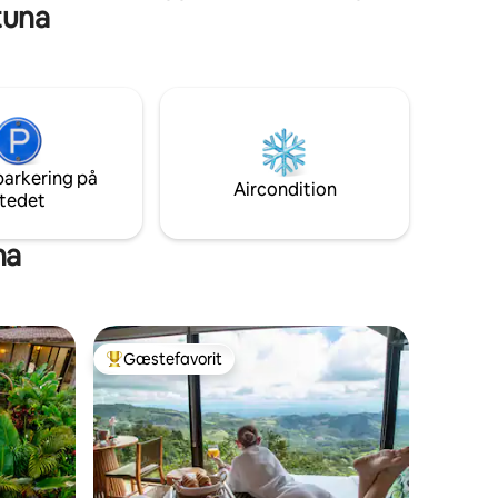
rtuna
luxurious and comfortable stay that rivals
the finest hotels. Each villa is a private
retreat, fully equipped with everything
you need for an unforgettable vacation.
Enjoy your own private pool, sun deck,
and balcony, perfect for soaking in the
stunning surroundings. Relax in the hot
tub, stay connected, and indulge in
parkering på
entertainment with 3 TVs.
Aircondition
tedet
na
Gæstefavorit
Bedste gæstefavorit