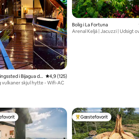
Bolig i La Fortuna
Arenal Keljá | Jacuzzi | Udsigt o
vulkanen | Flod
ngssted i Bijagua de
4,9 ud af 5 i gennemsnitlig bedømmelse, 12
4,9 (125)
g vulkaner skjul hytte - Wifi-AC
snitlig bedømmelse, 84 omtaler
favorit
Gæstefavorit
gæstefavorit
Bedste gæstefavorit