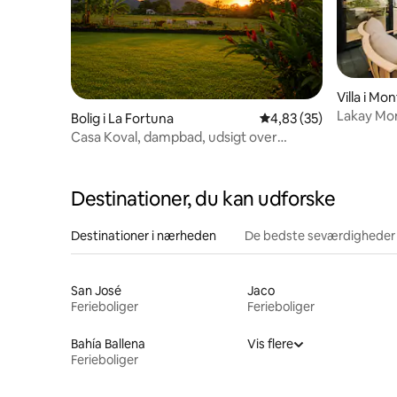
Villa i M
Lakay Mo
Bolig i La Fortuna
4,83 ud af 5 i gennem
4,83 (35)
golfcart
Casa Koval, dampbad, udsigt over
vulkanen og fred!
Destinationer, du kan udforske
Destinationer i nærheden
De bedste seværdigheder
San José
Jaco
Ferieboliger
Ferieboliger
Bahía Ballena
Vis flere
Ferieboliger