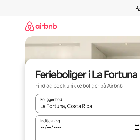
Gå
videre
til
indhold
Ferieboliger i La Fortuna
Find og book unikke boliger på Airbnb
Beliggenhed
Når resultaterne er tilgængelige, skal du navigere
Indtjekning