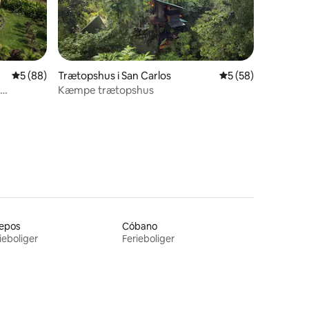
8 omtaler
5 ud af 5 i gennemsnitlig bedømmelse, 88 omtaler
5 (88)
Trætopshus i San Carlos
5 ud af 5 i gennem
5 (58)
Kæmpe trætopshus
epos
Cóbano
ieboliger
Ferieboliger