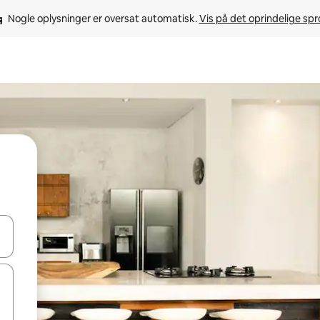
Nogle oplysninger er oversat automatisk. 
Vis på det oprindelige sp
 med piletasterne op og ned eller se mere ved at trykke eller stryge.