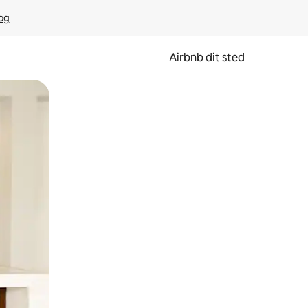
rog
Airbnb dit sted