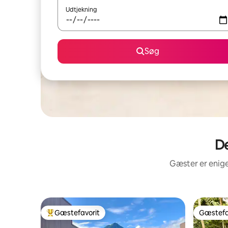
Udtjekning
Søg
De
Gæster er enige
Gæstefavorit
Gæstefa
Bedste gæstefavorit
Gæstefa