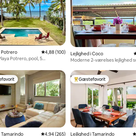
nitlig bedømmelse, 235 omtaler
i Potrero
4,88 ud af 5 i gennemsnitlig bedømmelse, 10
4,88 (100)
Lejlighed i Coco
4
 Playa Potrero, pool, 5
Moderne 2-værelses lejlighed 
er.
på stranden!
favorit
Gæstefavorit
gæstefavorit
Bedste gæstefavorit
 i Tamarindo
4,94 ud af 5 i gennemsnitlig bedømmelse, 26
4,94 (265)
Lejlighed i Tamarindo
4