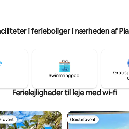
Liberias lufthavn (20 min). Nyd 
er, 4
koncert med fugle og aber hve
ser og masser af
morgen, spektakulær solnedga
områder, som du kan nyde.
over Playas del Coco. Tæt på naturen,
d "pura vida" på Costa Ricas
men ikke langt væk fra råvarer!
 – her på Villa la Pacifica!
ciliteter i ferieboliger i nærheden af P
Gratis 
i
Swimmingpool
s
Ferielejligheder til leje med wi-fi
favorit
Gæstefavorit
gæstefavorit
Gæstefavorit