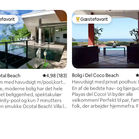
favorit
Gæstefavorit
gæstefavorit
Bedste gæstefavorit
Bolig i Del Coco Beach
4
otal Beach
4,98 ud af 5 i gennemsnitlig bedømmelse, 18
4,98 (183)
nitlig bedømmelse, 277 omtaler
Havudsigt med privat poolhus: 
em med havudsigt m/pool,kort
stranden!
En af de bedste hav- og bjergud
, moderne bolig har det hele
Playas del Coco! Vi byder alle
dret beliggenhed, spektakulær
velkommen! Perfekt til par, fami
finity-pool og kun 7 minutters
folk, der arbejder hjemmefra. Fuldt
en smukke Ocotal Beach! Villa la
udstyret hus, beliggende på to
igger på en klippe med udsigt
bjerg inde i et lukket område, 1
al Bay og er kun 40 minutter
minutters gang til stranden.
as lufthavn og kun en kort
Dagligvarebutikker, restaurant
a alle de faciliteter og den
butikker i nærheden. Kort køret
dning, som nabobyen Coco har