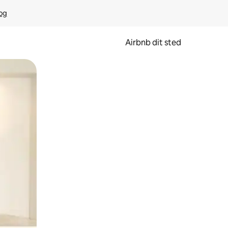
rog
Airbnb dit sted