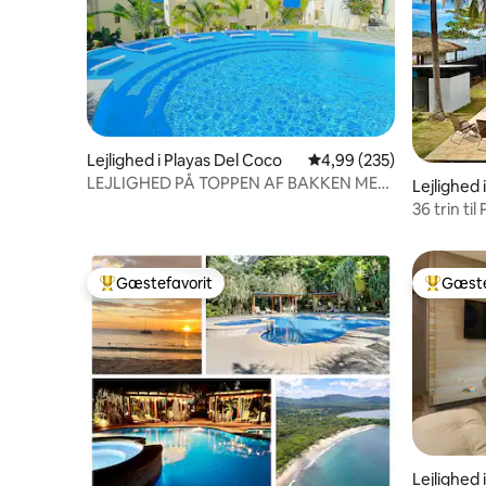
Lejlighed i Playas Del Coco
4,99 ud af 5 i gennems
4,99 (235)
LEJLIGHED PÅ TOPPEN AF BAKKEN MED
Lejlighed 
HAVUDSIGT, PERSONLIG EJENDOM
36 trin til
soveplads
Gæstefavorit
Gæste
Bedste gæstefavorit
Bedste 
Lejlighed