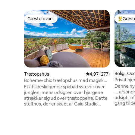
Gæstefavorit
Gæste
Gæstefavorit
Bedste 
Bolig i Oc
Trætopshus
4,97 ud af 5 i gennems
4,97 (277)
Privat hj
Boheme-chic trætopshus med magisk
gåtur til 
udsigt og spabad
Denne nye
Et afsidesliggende spabad svæver over
... afson
junglen, mens udsigten over bjergene
udsigt, in
strækker sig ud over trætoppene. Dette
gang til d
stelthus, der er skabt af Gaia Studio
Pacifica l
Costa Rica, forvandler moderne tropisk
over Ocot
design til en helt særlig oplevelse. Inde er
fra Liberi
der et soveværelse med kingsize-
køretur fr
dobbeltsseng og en sovesofa, så der er
underhol
plads til op til fire gæster. Et udendørs