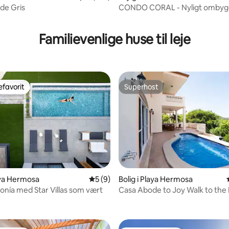
 de Gris
CONDO CORAL - Nyligt ombyg
nitlig bedømmelse, 176 omtaler
lejlighed ved havet!
Familievenlige huse til leje
favorit
Superhost
gæstefavorit
Superhost
snitlig bedømmelse, 65 omtaler
laya Hermosa
5 ud af 5 i gennemsnitlig bedømmelse, 
5 (9)
Bolig i Playa Hermosa
nía med Star Villas som vært
Casa Abode to Joy Walk to the
kingsize-seng