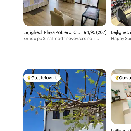
Lejlighed i Playa Potrero, Co
4,95 ud af 5 i gennems
4,95 (207)
Lejlighed
sta Rica
Enhed på 2. sal med 1 soveværelse +
Happy Su
naturskøn udsigt og adgang til pool
Gæstefavorit
Gæste
Bedste gæstefavorit
Bedste 
Lejlighed