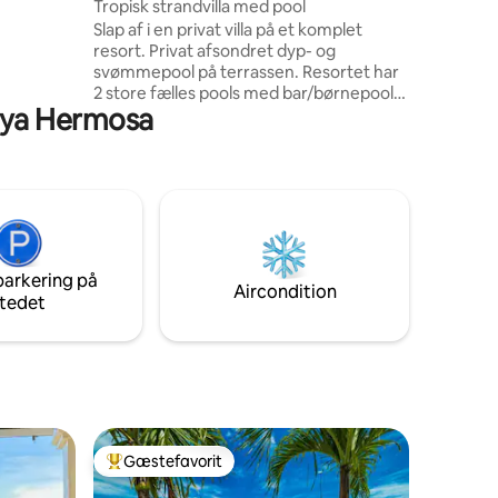
Tropisk strandvilla med pool
en
Slap af i en privat villa på et komplet
r aften og
resort. Privat afsondret dyp- og
ngsudsigt
svømmepool på terrassen. Resortet har
2 store fælles pools med bar/børnepool
laya Hermosa
og en varm pool. Aftenunderholdning og
weekendmusik. Restaurant/minimarked
og pizzacafé. Concierge-skranke og
ejendomsadministrator på stedet En
shuttlebus kører hvert 15. minut for at
tage dig til/fra den nærliggende strand.
Meget gode restauranter ved stranden
ligger inden for en kort gåtur. Hermosa
parkering på
Beach er en flad, varm blå flag. Wow
Aircondition
tedet
Gæstefavorit
Bedste gæstefavorit