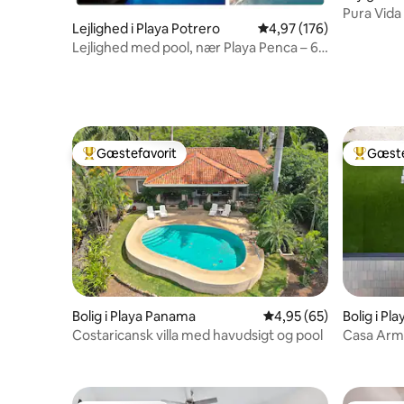
Pura Vida
Lejlighed i Playa Potrero
4,97 ud af 5 i gennems
4,97 (176)
Lejlighed med pool, nær Playa Penca – 6
senge
Gæstefavorit
Gæste
Bedste gæstefavorit
Bedste 
Bolig i Playa Panama
4,95 ud af 5 i gennem
4,95 (65)
Bolig i P
Costaricansk villa med havudsigt og pool
Casa Armo