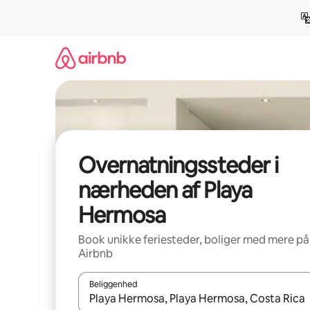
Gå
videre
til
indhold
Overnatningssteder i
nærheden af Playa
Hermosa
Book unikke feriesteder, boliger med mere på
Airbnb
Beliggenhed
Når resultaterne er tilgængelige, skal du navigere