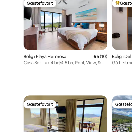
Gæstefavorit
Gæste
Gæstefavorit
Bedste 
Bolig i Playa Hermosa
5 ud af 5 i gennem
5 (10)
Bolig i D
Casa Sol: Lux 4 bd/4.5 ba, Pool, View, &
Gå til str
Concierge
Aircondit
Gæstefavorit
Gæstefa
Gæstefavorit
Gæstefa