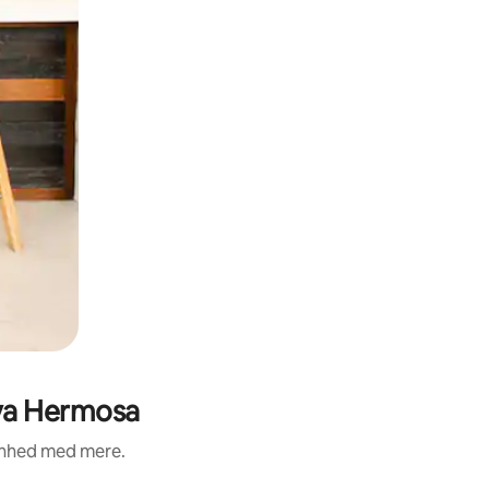
aya Hermosa
renhed med mere.