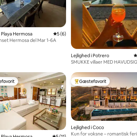
nitlig bedømmelse, 207 omtaler
 i Playa Hermosa
5 ud af 5 i gennemsnitlig bedømmelse, 
5 (6)
nset Hermosa del Mar 1-6A
Lejlighed i Potrero
4
SMUKKE villaer MED HAVUDSI
PRIVAT POOL ☀️🏝
favorit
Gæstefavorit
gæstefavorit
Bedste gæstefavorit
Lejlighed i Coco
Kun for voksne – romantisk fer
 i Playa Hermosa
5 ud af 5 i gennemsnitlig bedømmelse, 1
5 (11)