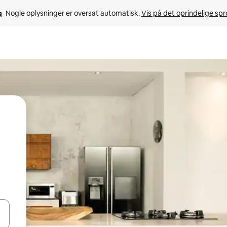
Nogle oplysninger er oversat automatisk. 
Vis på det oprindelige sp
 med piletasterne op og ned eller se mere ved at trykke eller stryge.