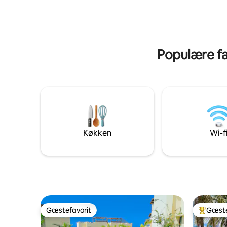
at byde på. 3 soveværels
opholdsområde omgiver et fuldt
badeværel
udstyret køkken. Hurtig wi-fi og
udendørs
aircondition er inkluderet. En skyggefuld
Kom og ny
terrasse venter nedenunder, og der er
gyldne kyst
privat parkering. Playa Grande ligger 8
Populære fa
minutter væk, mens Tamarindos strande
og restauranter er tæt nok på til nemme
dagsture.
Køkken
Wi-f
Gæstefavorit
Gæste
Gæstefavorit
Bedste 