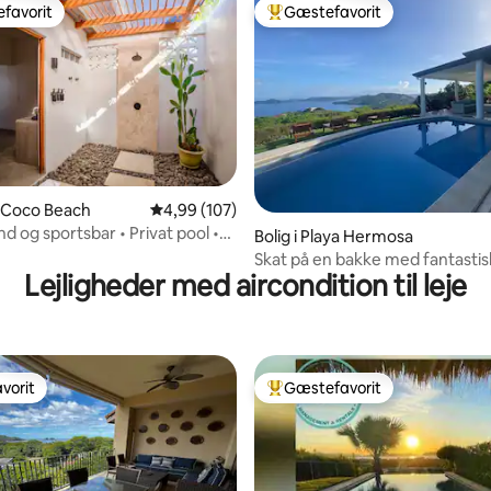
favorit
Gæstefavorit
gæstefavorit
Bedste gæstefavorit
snitlig bedømmelse, 10 omtaler
el Coco Beach
4,99 ud af 5 i gennemsnitlig bedømmelse, 10
4,99 (107)
and og sportsbar • Privat pool •
Bolig i Playa Hermosa
ion
Skat på en bakke med fantastis
Lejligheder med aircondition til leje
over Playa Hermosa
vorit
Gæstefavorit
vorit
Bedste gæstefavorit