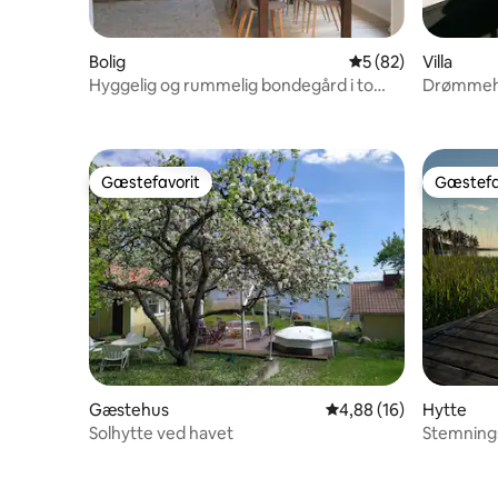
Bolig
5 ud af 5 i gennem
5 (82)
Villa
Hyggelig og rummelig bondegård i to
Drømmehu
døre
Gæstefavorit
Gæstefa
Gæstefavorit
Gæstefa
Gæstehus
4,88 ud af 5 i gennem
4,88 (16)
Hytte
Solhytte ved havet
Stemnings