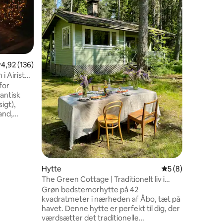
Velkommen
ligger mi
Åbo by. 
stort køkken 
derfra f
med priva
med udfo
,92 ud af 5 i gennemsnitlig bedømmelse, 136 omtaler
4,92 (136)
et varmt 
i Airisto
lille robåd 
for
om du øns
antisk
rolig udf
igt),
kombinat
rand,
uforglem
ug for
er, f.eks.
ne,
og
4 omtaler
Hytte
5 ud af 5 i genne
5 (8)
vesofa med
The Green Cottage | Traditionelt liv i
æpper.
bedstemors sommerhus
 dit eget
Grøn bedstemorhytte på 42
er til
kvadratmeter i nærheden af Åbo, tæt på
ed!
havet. Denne hytte er perfekt til dig, der
værdsætter det traditionelle