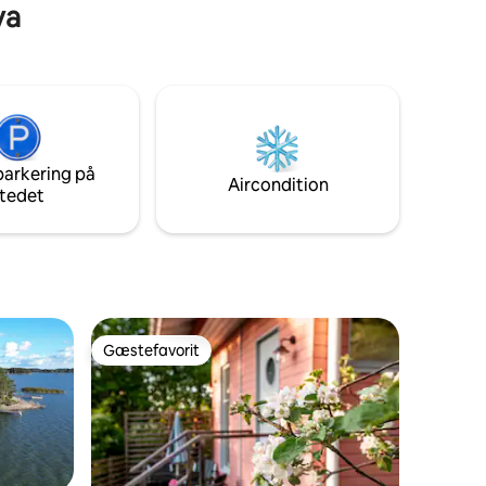
va
sommerhussliv, naturens ro og de
afslappede sommerdage. Hytten har et
stemningsfuldt rum med et spisebord og
en veranda, hvor man kan opholde sig. I
stuen/soveværelset er der en
dobbeltseng, en Porin Matti-pejs og en
lænestol til rolige aftener. Derudover har
hytten et separat køkken. På
parkering på
udendørsverandaen kan du nyde din
Aircondition
tedet
morgenkaffe i fred og ro, omgivet af
naturen.
Gæstefavorit
Gæstefavorit