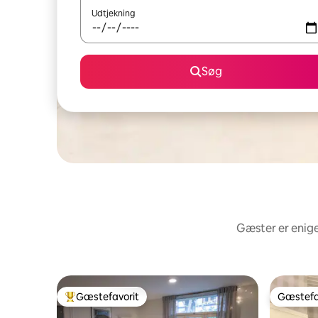
Udtjekning
Søg
Gæster er enige
Gæstefavorit
Gæstefa
Bedste gæstefavorit
Gæstefa