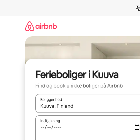
Gå
videre
til
indhold
Ferieboliger i Kuuva
Find og book unikke boliger på Airbnb
Beliggenhed
Når resultaterne er tilgængelige, skal du navigere
Indtjekning