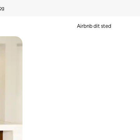
rog
Airbnb dit sted