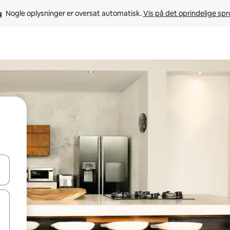
Nogle oplysninger er oversat automatisk. 
Vis på det oprindelige sp
 med piletasterne op og ned eller se mere ved at trykke eller stryge.