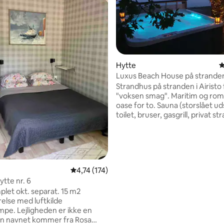
Hytte
4
Luxus Beach House på stranden 
itlig bedømmelse, 500 omtaler
for to
Strandhus på stranden i Airisto 
"voksen smag". Maritim og rom
oase for to. Sauna (storslået uds
toilet, bruser, gasgrill, privat st
badebro, jacuzzi er til privat br
gæster. Grundlæggende facilitet
wi-fi, tv, service, opvaskemaski
komfur, mikrobølgeovn, kaffe 
vandkedel osv., der findes
4,74 ud af 5 i gennemsnitlig bedømmelse, 17
4,74 (174)
rengøringsmidler i hytten. So
ytte nr. 6
140 cm tyk madras og puder/t
Prissætning maks. to. Medbring
arat. 15 m2
sengetøj og dine egne håndklæd
lse med luftkilde
besøget. Ikke til leje som festst
n er ikke en
en navnet kommer fra Rosa