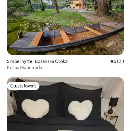
Simpel hytte i Bosanska Otoka
5 ud af 5 
5 (21)
Koliba Matina ada
Gæstefavorit
Gæstefavorit