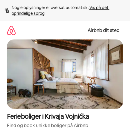
Gå
Nogle oplysninger er oversat automatisk. 
Vis på det 
videre
oprindelige sprog
til
indhold
Airbnb dit sted
Ferieboliger i Krivaja Vojnićka
Find og book unikke boliger på Airbnb