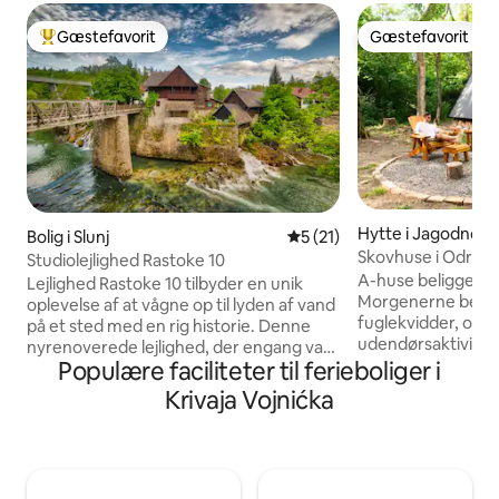
Gæstefavorit
Gæstefavorit
Bedste gæstefavorit
Gæstefavorit
Hytte i Jagodno
Bolig i Slunj
5 ud af 5 i gennemsnitlig 
5 (21)
Skovhuse i Odra
Studiolejlighed Rastoke 10
A-huse beliggende 
Lejlighed Rastoke 10 tilbyder en unik
Morgenerne begy
oplevelse af at vågne op til lyden af vand
fuglekvidder, og 
på et sted med en rig historie. Denne
udendørsaktivitete
nyrenoverede lejlighed, der engang var
tilbyder den perfe
Populære faciliteter til ferieboliger i
hjemsted for en stor møllerslægt, der
komfort og natur, 
var et samlingssted for lokale og
Krivaja Vojnićka
slappe af. En perfe
rejsende, er en blanding af tradition og
atmosfære og mod
raffinement. Uanset om du vælger en
soveværelse i gall
aktiv ferie og udforsker den naturlige
baldakinen, aften 
skønhed, nyder den nærliggende strand
blød sofa, et perfe
eller bor i lejligheden, er denne lejlighed