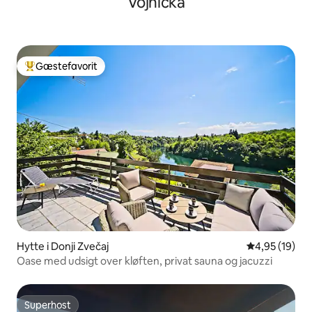
Vojnićka
Gæstefavorit
Bedste gæstefavorit
Hytte i Donji Zvečaj
4,95 ud af 5 
4,95 (19)
Oase med udsigt over kløften, privat sauna og jacuzzi
Superhost
Superhost