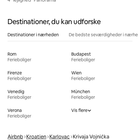
Destinationer, du kan udforske
Destinationer i nærheden
De bedste seværdigheder i nærhe
Rom
Budapest
Ferieboliger
Ferieboliger
Firenze
Wien
Ferieboliger
Ferieboliger
Venedig
München
Ferieboliger
Ferieboliger
Verona
Vis flere
Ferieboliger
Airbnb
Kroatien
Karlovac
Krivaja Vojnićka