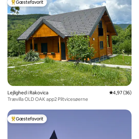
Gæstefavorit
Bedste gæstefavorit
Lejlighed i Rakovica
4,97 ud af 5 
4,97 (36)
Trævilla OLD OAK app2 Plitvicesøerne
Gæstefavorit
Bedste gæstefavorit