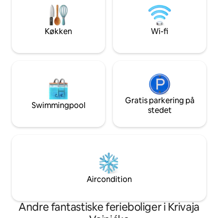
at lave morgenkaff
den ideelle indkvartering til din ferie.
kanosejlads på Odr
Lejligheden ligger på første sal i huset og
quadkørsel, cykling,
er kun tilgængelig via trapper.
Køkken
Wi-fi
Gratis parkering på
Swimmingpool
stedet
Aircondition
Andre fantastiske ferieboliger i Krivaja