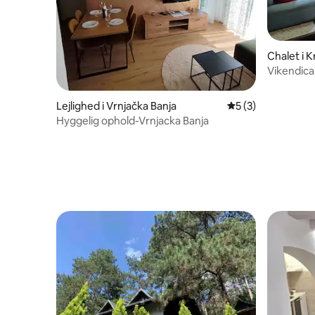
Chalet i K
Vikendica
Lejlighed i Vrnjačka Banja
5 ud af 5 i genne
5 (3)
Hyggelig ophold-Vrnjacka Banja