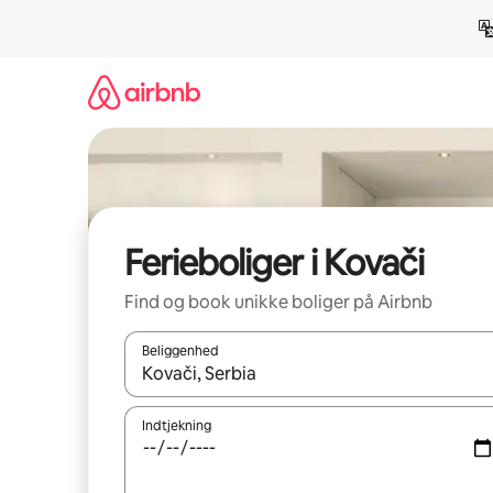
Gå
videre
til
indhold
Ferieboliger i Kovači
Find og book unikke boliger på Airbnb
Beliggenhed
Når resultaterne er tilgængelige, skal du navigere
Indtjekning