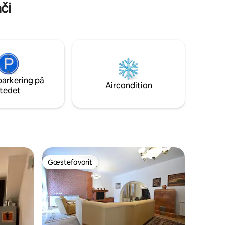
či
parkering på
Aircondition
tedet
Gæstefavorit
Gæstefavorit