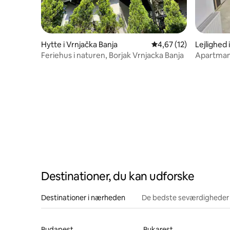
Hytte i Vrnjačka Banja
4,67 ud af 5 i gennem
4,67 (12)
Lejlighed 
Feriehus i naturen, Borjak Vrnjacka Banja
Apartman
Destinationer, du kan udforske
Destinationer i nærheden
De bedste seværdigheder
Budapest
Bukarest