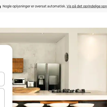
Nogle oplysninger er oversat automatisk. 
Vis på det oprindelige sp
 med piletasterne op og ned eller se mere ved at trykke eller stryge.