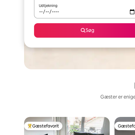
Udtjekning
Søg
Gæster er enige
Gæstefavorit
Gæstefa
Bedste gæstefavorit
Gæstefa