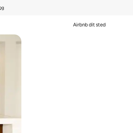
rog
Airbnb dit sted