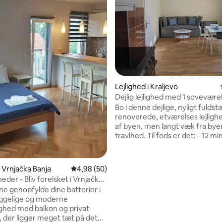
snitlig bedømmelse, 16 omtaler
Lejlighed i Kraljevo
Dejlig lejlighed med 1 soveværel
Kraljevo
Bo i denne dejlige, nyligt fulds
renoverede, etværelses lejlighe
af byen, men langt væk fra bye
travlhed. Til fods er det: - 12 minutter til
centrum - 3 minutter til floden 
promenade - 5 minutter fra Ra
imanje, byens "lunger" Lejlighe
i Vrnjačka Banja
4,98 ud af 5 i gennemsnitlig bedømmelse, 5
4,98 (50)
soveværelse med to sammenstil
heder - Bliv forelsket i Vrnjačka
enkeltsenge, der kan samles til
ne genopfylde dine batterier i
queensize-seng. Stuen har en dagseng,
ggelige og moderne
der kan forlænges til en queens
lighed med balkon og privat
dobbeltseng. Der er en foldbar lænestol
, der ligger meget tæt på det
til den femte gæst (mod ekstra