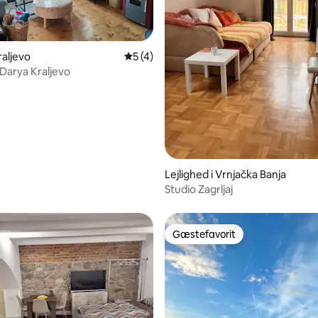
raljevo
5 ud af 5 i gennemsnitlig bedømmelse, 
5 (4)
Darya Kraljevo
msnitlig bedømmelse, 3 omtaler
Lejlighed i Vrnjačka Banja
Studio Zagrljaj
Gæstefavorit
Gæstefavorit