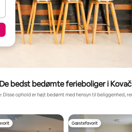
De bedst bedømte ferieboliger i Kovač
: Disse ophold er højt bedømt med hensyn til beliggenhed, 
vorit
Gæstefavorit
vorit
Gæstefavorit