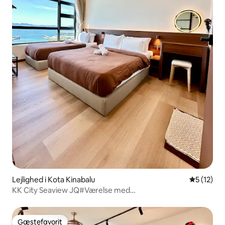
Lejlighed i Kota Kinabalu
5 ud af 5 
5 (12)
KK City Seaview JQ#Værelse med
havudsigt#Højhus#Vaskemaskine#Drikkevandsautomat#Ve
siden af havnen#Gaya Street-T120
Gæstefavorit