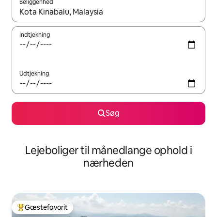
Beliggenhed
Når resultaterne er tilgængelige, skal du navigere med piletaste
Indtjekning
Udtjekning
Søg
Lejeboliger til månedlange ophold i
nærheden
Gæstefavorit
Bedste gæstefavorit