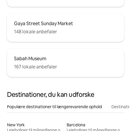
Gaya Street Sunday Market
148 lokale anbefaler
Sabah Museum
167 lokale anbefaler
Destinationer, du kan udforske
Populære destinationer til længerevarende ophold
Destinati
New York
Barcelona
Lejeboliger til månedlange ophold
Lejeboliger til månedlange ophold