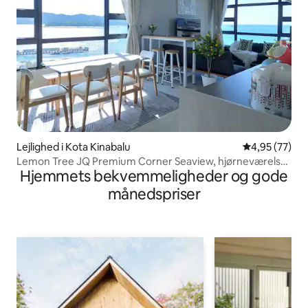
Lejlighed i Kota Kinabalu
4,95 ud af 5 
4,95 (77)
Lemon Tree JQ Premium Corner Seaview, hjørneværelse
Hjemmets bekvemmeligheder og gode
med havudsigt, tæt på havnen
månedspriser