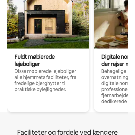
Fuldt møblerede
Digitale noma
lejeboliger
der rejser me
Disse møblerede lejeboliger
Behagelige
alle hjemmets faciliteter, fra
overnatningsmu
fredelige bjerghytter til
digitale nomad
praktiske bylejligheder.
professionelle
fjernarbejde, m
dedikerede ar
Faciliteter og fordele ved længere