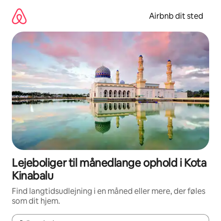
Gå
videre
Airbnb dit sted
til
indhold
Lejeboliger til månedlange ophold i Kota
Kinabalu
Find langtidsudlejning i en måned eller mere, der føles
som dit hjem.