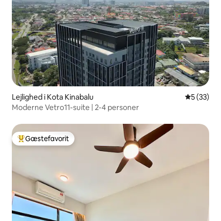
Lejlighed i Kota Kinabalu
5 ud af 5 
5 (33)
Moderne Vetro11-suite | 2-4 personer
Gæstefavorit
Bedste gæstefavorit