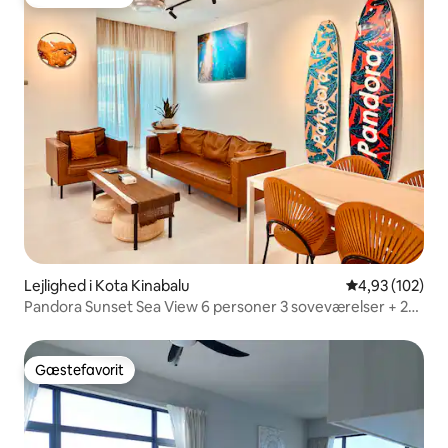
Gæstefavorit
Lejlighed i Kota Kinabalu
4,93 ud af 5 i
4,93 (102)
Pandora Sunset Sea View 6 personer 3 soveværelser + 2
badeværelser Imago The Loft
Gæstefavorit
Gæstefavorit