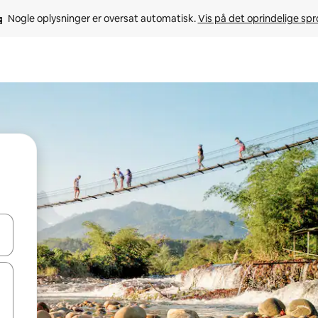
Nogle oplysninger er oversat automatisk. 
Vis på det oprindelige sp
 med piletasterne op og ned eller se mere ved at trykke eller stryge.