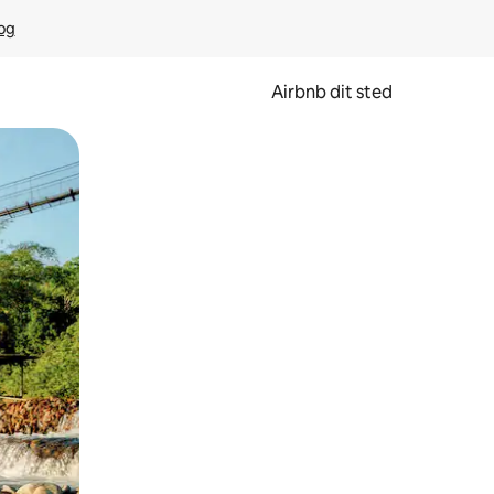
rog
Airbnb dit sted