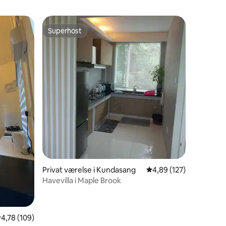
Superhost
Superhost
4 omtaler
Privat værelse i Kundasang
4,89 ud af 5 i gennems
4,89 (127)
Havevilla i Maple Brook
,78 ud af 5 i gennemsnitlig bedømmelse, 109 omtaler
4,78 (109)