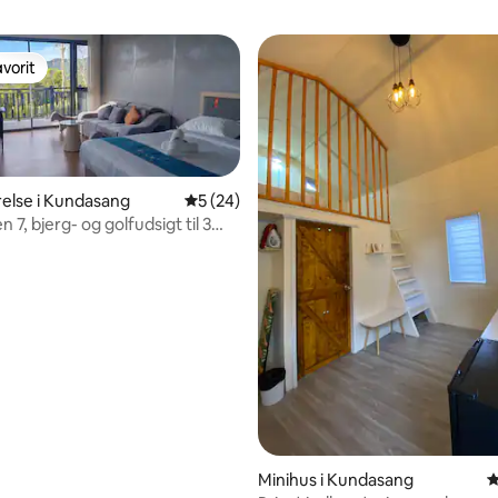
vorit
vorit
relse i Kundasang
5 ud af 5 i gennemsnitlig bedømmelse, 2
5 (24)
 7, bjerg- og golfudsigt til 3
snitlig bedømmelse, 62 omtaler
Minihus i Kundasang
4