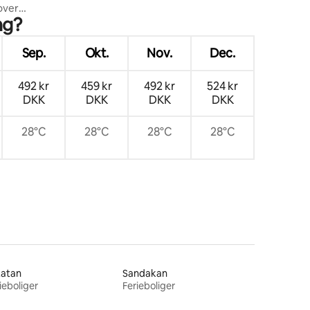
over
ng?
nmad
Sep.
Okt.
Nov.
Dec.
492 kr
459 kr
492 kr
524 kr
DKK
DKK
DKK
DKK
28°C
28°C
28°C
28°C
tatan
Sandakan
ieboliger
Ferieboliger