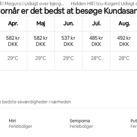
l | Meguro | Udsigt over bjerget
Hidden Hill | Izu-Kogen| Udsigt 
ornår er det bedst at besøge Kundasa
ner | Morgenmad
bjergene | 2 personer | Morge
Apr.
Maj
Jun.
Jul.
Aug.
582 kr
582 kr
537 kr
485 kr
492 kr
DKK
DKK
DKK
DKK
DKK
29°C
29°C
29°C
28°C
28°C
e bedste seværdigheder i nærheden
Miri
Semporna
Pu
Ferieboliger
Ferieboliger
Fer