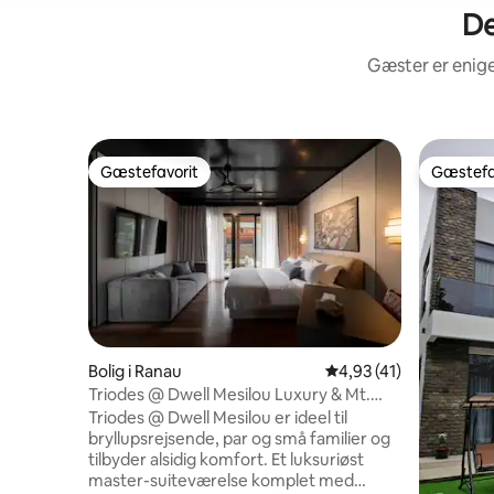
De
Gæster er enige
Gæstefavorit
Gæstefa
Gæstefavorit
Gæstefa
Bolig i Ranau
4,93 ud af 5 i gennem
4,93 (41)
Triodes @ Dwell Mesilou Luxury & Mt.
Kinabalu-udsigt
Triodes @ Dwell Mesilou er ideel til
bryllupsrejsende, par og små familier og
tilbyder alsidig komfort. Et luksuriøst
master-suiteværelse komplet med