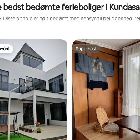
 bedst bedømte ferieboliger i Kundas
: Disse ophold er højt bedømt med hensyn til beliggenhed, 
vorit
Superhost
vorit
Superhost
snitlig bedømmelse, 41 omtaler