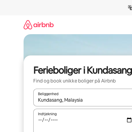
Gå
videre
til
indhold
Ferieboliger i Kundasang
Find og book unikke boliger på Airbnb
Beliggenhed
Når resultaterne er tilgængelige, skal du navigere
Indtjekning