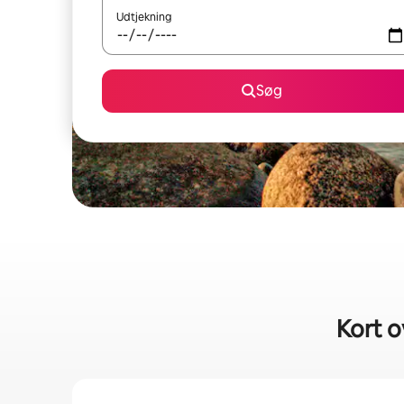
Udtjekning
Søg
Kort o