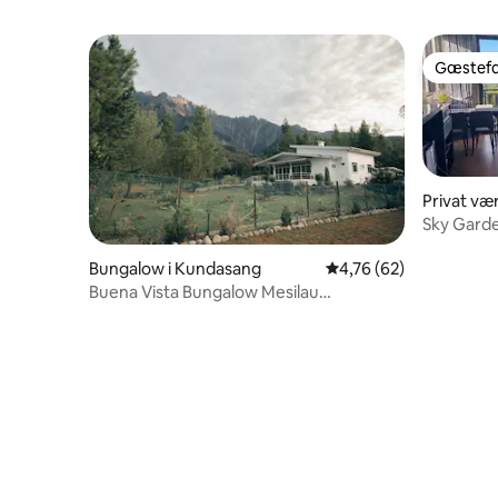
Gæstefa
Gæstefa
Privat væ
Sky Garden
personer
Bungalow i Kundasang
4,76 ud af 5 i gennem
4,76 (62)
Buena Vista Bungalow Mesilau
Kundasang