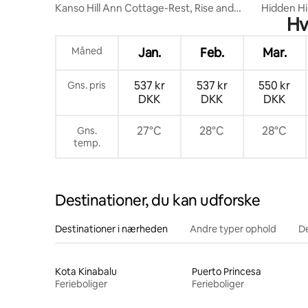
Kanso Hill Ann Cottage-Rest, Rise and
Hidden Hil
Hv
Renew
| 5 perso
Måned
Jan.
Feb.
Mar.
537 kr
537 kr
550 kr
Gns. pris
DKK
DKK
DKK
27°C
28°C
28°C
Gns.
temp.
Destinationer, du kan udforske
Destinationer i nærheden
Andre typer ophold
D
Kota Kinabalu
Puerto Princesa
Ferieboliger
Ferieboliger