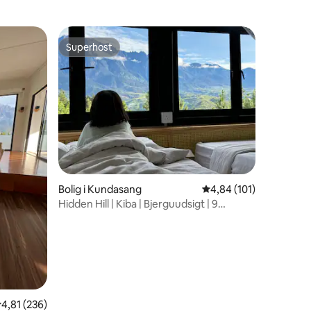
a House
Superhost
Superhost
Bolig i Kundasang
4,84 ud af 5 i gennems
4,84 (101)
Hidden Hill | Kiba | Bjerguudsigt | 9
personer | Morgenmad
1 omtaler
,81 ud af 5 i gennemsnitlig bedømmelse, 236 omtaler
4,81 (236)