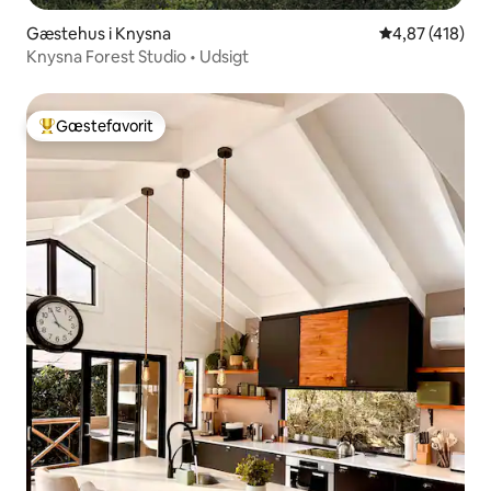
Gæstehus i Knysna
4,87 ud af 5 i
4,87 (418)
Knysna Forest Studio • Udsigt
Gæstefavorit
Bedste gæstefavorit