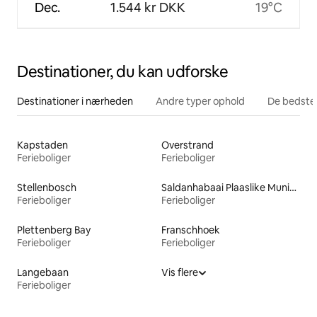
Dec.
1.544 kr DKK
19°C
Destinationer, du kan udforske
Destinationer i nærheden
Andre typer ophold
De bedste
Kapstaden
Overstrand
Ferieboliger
Ferieboliger
Stellenbosch
Saldanhabaai Plaaslike Munisipaliteit
Ferieboliger
Ferieboliger
Plettenberg Bay
Franschhoek
Ferieboliger
Ferieboliger
Langebaan
Vis flere
Ferieboliger