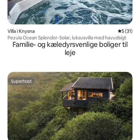
Villa i Knysna
5 ud af 5 
5 (31)
Pezula Ocean Splendor-Solar, luksusvilla med havudsigt
Familie- og kæledyrsvenlige boliger til
leje
Superhost
Superhost