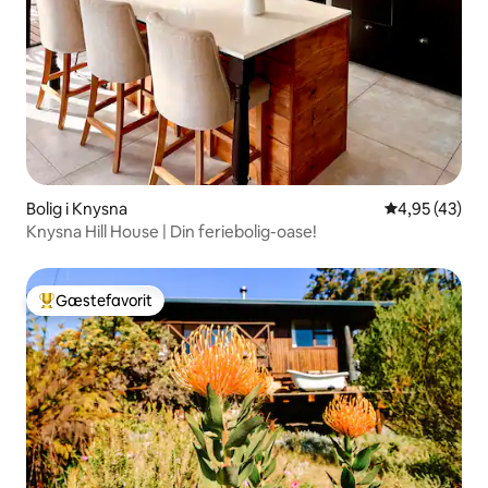
Bolig i Knysna
4,95 ud af 5 
4,95 (43)
Knysna Hill House | Din feriebolig-oase!
Gæstefavorit
Bedste gæstefavorit