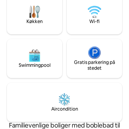
aktiviteter lige ud
kun en spadseretur væk. Book nu for en
mere eventyrlyst
uforglemmelig smuttur!
backup-strøm, så 
ødelægger din opl
Køkken
Wi-fi
Gratis parkering på
Swimmingpool
stedet
Aircondition
Familievenlige boliger med boblebad til