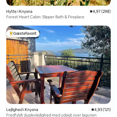
Hytte i Knysna
4,97 ud af 5 i
4,97 (298)
Forest Heart Cabin: Slipper Bath & Fireplace
Gæstefavorit
Bedste gæstefavorit
Lejlighed i Knysna
4,93 ud af 5 i
4,93 (121)
Fredfyldt duplexlejlighed med udsigt over lagunen