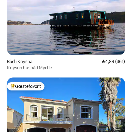
Båd i Knysna
4,89 ud af 5 i
4,89 (361)
Knysna husbåd Myrtle
Gæstefavorit
Bedste gæstefavorit