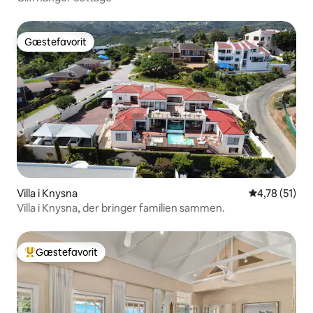
Gæstefavorit
Gæstefavorit
Villa i Knysna
4,78 ud af 5 
4,78 (51)
Villa i Knysna, der bringer familien sammen.
Gæstefavorit
Bedste gæstefavorit