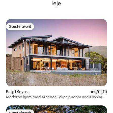
leje
Gæstefavorit
Gæstefavorit
Bolig i Knysna
4,91 ud af 5
4,91 (11)
Moderne hjem med 14 senge i økoejendom ved Knysna
Lagoon
Gæstefavorit