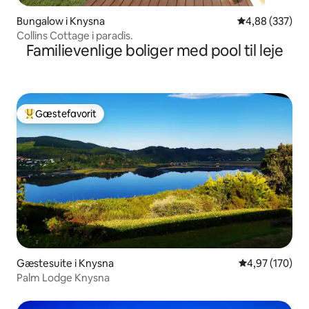
Bungalow i Knysna
4,88 ud af 5 i
4,88 (337)
Collins Cottage i paradis.
Familievenlige boliger med pool til leje
Gæstefavorit
Bedste gæstefavorit
Gæstesuite i Knysna
4,97 ud af 5 i
4,97 (170)
Palm Lodge Knysna