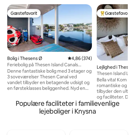
Gæstefavorit
Gæstefavorit
Gæstefavorit
Bedste gæstefavo
Bolig i Thesens Ø
4,86 ud af 5 i gennemsnitlig be
4,86 (374)
Feriebolig på Thesen Island Canals
Lejlighed i Thesen
Knysna
Denne fantastiske bolig med 3 etager og
Thesen Island Lu
3 soveværelser Thesen Canal ved
Bella vita! Kom og
vandet tilbyder en betagende udsigt og
romantiske og luk
en førsteklasses beliggenhed. Nyd en
tilbyder den ultim
hyggelig pejs, vekselretter, batterier til
og faciliteter. Den 
lys, tv og wi-fi. Træd ud for at få direkte
Populære faciliteter i familievenlige
selvforsyning, så t
adgang til vandvejen for sejlads,
aften med at spis
lejeboliger i Knysna
svømning eller kajakroning. Omgivet af
derhjemme, eller 
fredfyldt natur, fugleliv og aktiviteter
prisbelønnede res
som cykling, gåture, tennis, squash og
meter på Thesen I
uberørte strande. Ideel til familieferier
Waterfront! Mass
med butikker og gourmetrestauranter