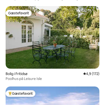
Gæstefavorit
Gæstefavorit
Bolig i Fritidsø
4,9 ud af 5 i
4,9 (172)
Poolhus på Leisure Isle
Gæstefavorit
Bedste gæstefavorit