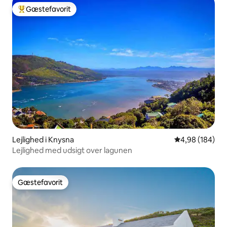
Gæstefavorit
Bedste gæstefavorit
Lejlighed i Knysna
4,98 ud af 5 i
4,98 (184)
Lejlighed med udsigt over lagunen
Gæstefavorit
Gæstefavorit