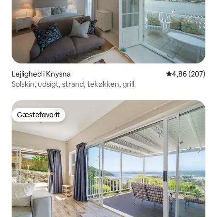
Lejlighed i Knysna
4,86 ud af 5 i
4,86 (207)
Solskin, udsigt, strand, tekøkken, grill.
Gæstefavorit
Gæstefavorit