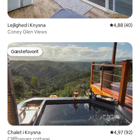
Lejlighed i Knysna
4,88 ud af 5 
4,88 (40)
Coney Glen Views
Gæstefavorit
Gæstefavorit
Chalet i Knysna
4,97 ud af 5 
4,97 (92)
Cliffhanger cottage