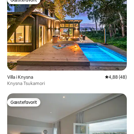
Gæstefavorit
Villa i Knysna
4,88 ud af 5 
4,88 (48)
Knysna Tsukamori
Gæstefavorit
Gæstefavorit