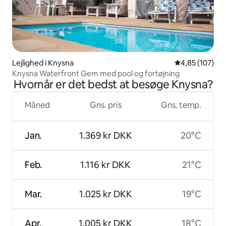
Lejlighed i Knysna
4,85 ud af 5 i
4,85 (107)
Knysna Waterfront Gem med pool og fortøjning
Hvornår er det bedst at besøge Knysna?
Måned
Gns. pris
Gns. temp.
Jan.
1.369 kr DKK
20°C
Feb.
1.116 kr DKK
21°C
Mar.
1.025 kr DKK
19°C
Apr.
1.005 kr DKK
18°C