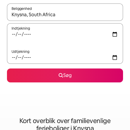
Beliggenhed
Når resultaterne er tilgængelige, skal du navigere med piletaste
Indtjekning
Udtjekning
Søg
Kort overblik over familievenlige
ferieboliger i Knysna