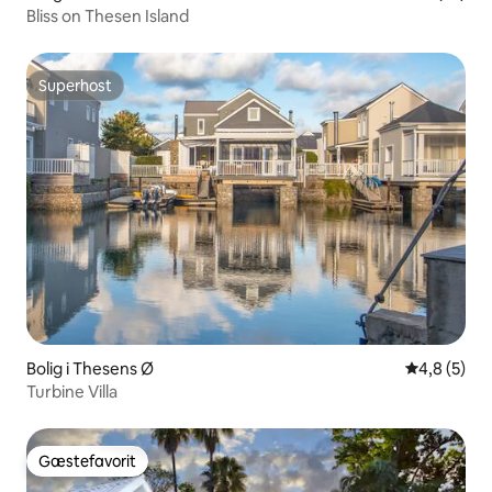
Bliss on Thesen Island
Superhost
Superhost
Bolig i Thesens Ø
4,8 ud af 5
4,8 (5)
Turbine Villa
Gæstefavorit
Gæstefavorit