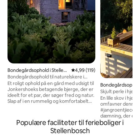
Bondegårdsophold i Stellen
4,99 ud af 5 i gennemsnitlig b
4,99 (119)
bosch
Bondegårdsophold til naturelskere i
Jonkershoek
Et roligt ophold på en gård med udsigt til
Bondegårdsophold 
Jonkershoeks betagende bjerge, der er
ch
Skjult perle i hjer
ideelt for et par, der søger fred og natur.
En lille skov i hjer
Slap af i en rummelig og komfortabelt
omfavner denne 
indrettet bolig med brændeovn og et
#jangroentjiecott
uderum mellem gamle egetræer.
dæmning, der er n
Udforsk stier, svøm i dammen, eller slap
Populære faciliteter til ferieboliger i
der er dækket af f
af med vin på terrassen. Kun få
selvforsynende skju
Stellenbosch
minutters kørsel fra Stellenboschs livlige
med en pejs, braai
mad- og vinmiljø og universitetscampus,
brændeopvarmet b