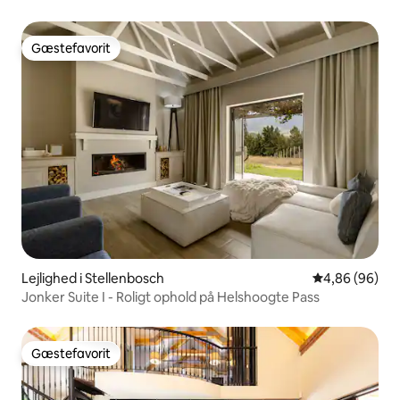
Gæstefavorit
Gæstefavorit
Lejlighed i Stellenbosch
4,86 ud af 5 
4,86 (96)
Jonker Suite I - Roligt ophold på Helshoogte Pass
Gæstefavorit
Gæstefavorit