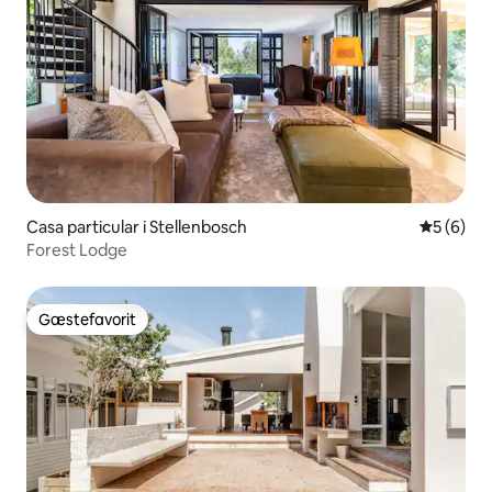
Casa particular i Stellenbosch
5 ud af 5
5 (6)
Forest Lodge
Gæstefavorit
Gæstefavorit