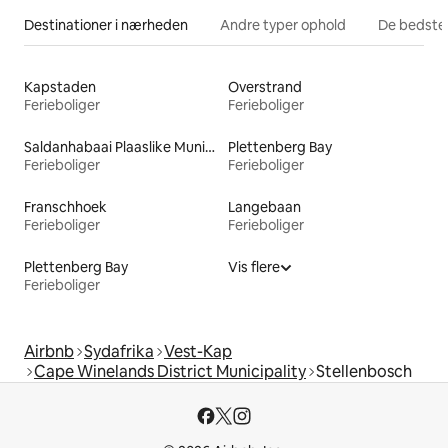
Destinationer i nærheden
Andre typer ophold
De bedste
Kapstaden
Overstrand
Ferieboliger
Ferieboliger
Saldanhabaai Plaaslike Munisipaliteit
Plettenberg Bay
Ferieboliger
Ferieboliger
Franschhoek
Langebaan
Ferieboliger
Ferieboliger
Plettenberg Bay
Vis flere
Ferieboliger
Airbnb
Sydafrika
Vest-Kap
Cape Winelands District Municipality
Stellenbosch