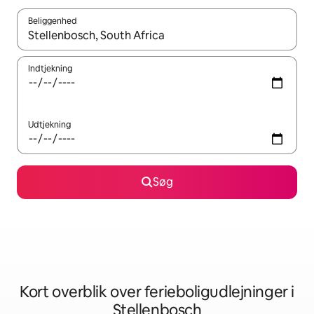
Beliggenhed
Når resultaterne er tilgængelige, skal du navigere med piletaste
Indtjekning
Udtjekning
Søg
Kort overblik over ferieboligudlejninger i
Stellenbosch