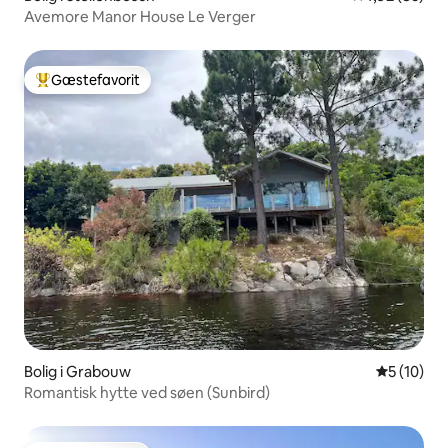
Avemore Manor House Le Verger
Gæstefavorit
Bedste gæstefavorit
Bolig i Grabouw
5 ud af 5 
5 (10)
Romantisk hytte ved søen (Sunbird)