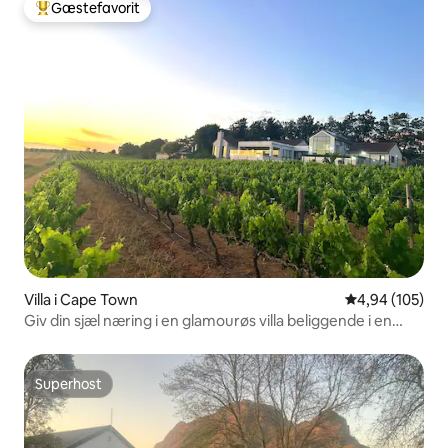
Gæstefavorit
Bedste gæstefavorit
Villa i Cape Town
4,94 ud af 5 i
4,94 (105)
Giv din sjæl næring i en glamourøs villa beliggende i en
vingård
Superhost
Superhost