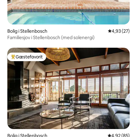
Bolig i Stellenbosch
4,93 ud af 5 
4,93 (27)
Familiesjov i Stellenbosch (med solenergi)
Gæstefavorit
Bedste gæstefavorit
Bolig i Stellenbosch
4,92 ud af 5 
4,92 (85)