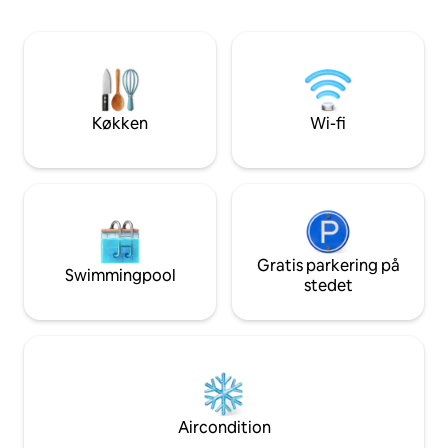
men føles alligevel som en helt anden
fra Taaibosch, Pin
verden. Perfekt til en fredfyldt ferie eller
Wine and stud far
et længere ophold med henblik på et
side af R44 lokker
kreativt og mindfult arbejdsretreat.
For udendørsentus
Helderberg stier t
mountainbike, og
Køkken
Wi-fi
dækker svømning,
solnedgange.
Gratis parkering på
Swimmingpool
stedet
Aircondition