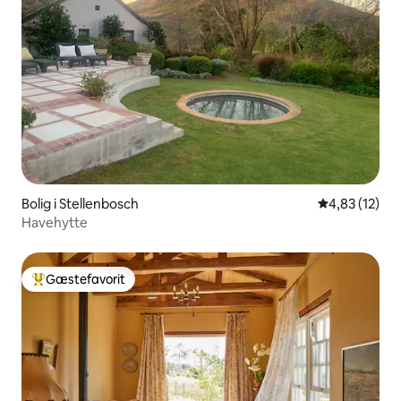
Bolig i Stellenbosch
4,83 ud af 5 
4,83 (12)
Havehytte
Gæstefavorit
Bedste gæstefavorit