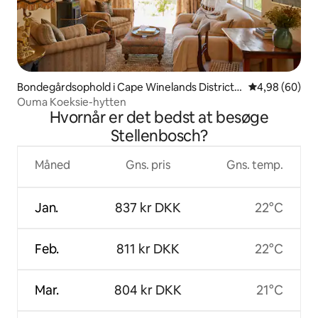
Bondegårdsophold i Cape Winelands District
4,98 ud af 5 
4,98 (60)
Municipality
Ouma Koeksie-hytten
Hvornår er det bedst at besøge
Stellenbosch?
Måned
Gns. pris
Gns. temp.
Jan.
837 kr DKK
22°C
Feb.
811 kr DKK
22°C
Mar.
804 kr DKK
21°C