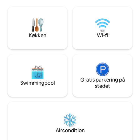
Blot 15 minutter fra Mthatha Lufthavn.
på Hole in the Wal
Lige ved siden af N2 Dette luftige hjem
Faciliteter: Pålidel
har masser af plads til hele familien med
Mad: Måltider få
en kæmpe stue, spiseplads og tv-stue.
friske, økologiske
Soveværelserne rengøres ugentligt. Wi-
haven. Ideel til naturelskere og
fi uden begrænsning er tilgængelig.
eventyrere!
Køkken
Wi-fi
Gratis parkering på
Swimmingpool
stedet
Aircondition