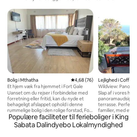
Bolig i Mthatha
4,68 ud af 5 i gennemsnitlig b
4,68 (76)
Lejlighed i Coffee
Et hjem væk fra hjemmet i Fort Gale
Wildview: Panoram
Bay (4x4-køretøj 
Uanset om du rejser i forbindelse med
Slap af i vores hy
forretning eller fritid, kan du nyde et
panoramaudsigt ov
behageligt afslappet ophold i denne
terrasse. Perfekt t
rummelige bolig i den rolige forstad, Fort
familier, med et f
Populære faciliteter til ferieboliger i King
Gale. Huset er velegnet til kort- eller
og eget badeværelse. Højdepu
længerevarende ophold. Tæt på Walter
Adgang: Fuldt asfa
Sabata Dalindyebo Lokalmyndighed
Sisulu University, Nelson Mandela
ikke firhjulstrækker. Aktiviteter: Surfi
Hospital og Mthatha General Hospital.
verdensklasse, fis