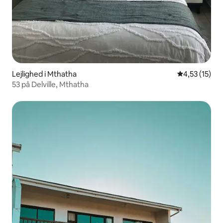
Lejlighed i Mthatha
4,53 ud af 5 
4,53 (15)
53 på Delville, Mthatha