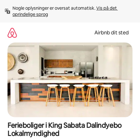
Gå
Nogle oplysninger er oversat automatisk. 
Vis på det 
videre
oprindelige sprog
til
indhold
Airbnb dit sted
Ferieboliger i King Sabata Dalindyebo
Lokalmyndighed