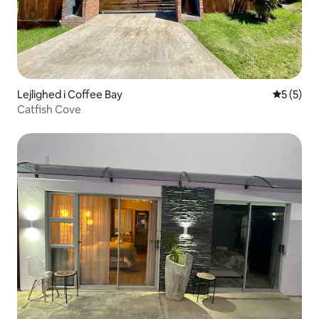
Lejlighed i Coffee Bay
5 ud af 5
5 (5)
Catfish Cove