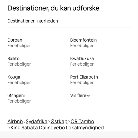
Destinationer, du kan udforske
Destinationer i nærheden
Durban
Bloemfontein
Ferieboliger
Ferieboliger
Ballito
KwaDukuza
Ferieboliger
Ferieboliger
Kouga
Port Elizabeth
Ferieboliger
Ferieboliger
uMngeni
Vis flere
Ferieboliger
Airbnb
Sydafrika
Østkap
OR Tambo
King Sabata Dalindyebo Lokalmyndighed