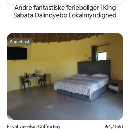
Andre fantastiske ferieboliger i King
Sabata Dalindyebo Lokalmyndighed
Superhost
Superhost
Privat værelse i Coffee Bay
4,7 ud af 5 
4,7 (69)