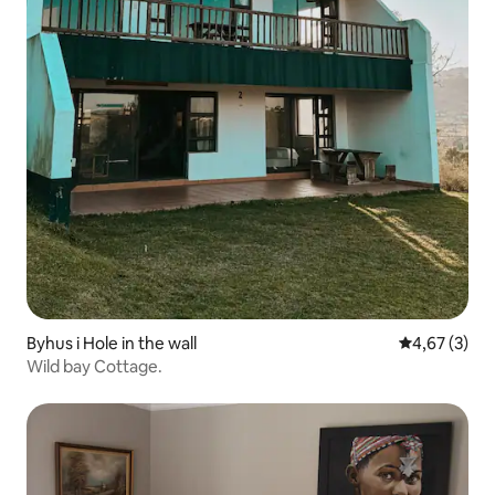
Byhus i Hole in the wall
4,67 ud af 5
4,67 (3)
Wild bay Cottage.