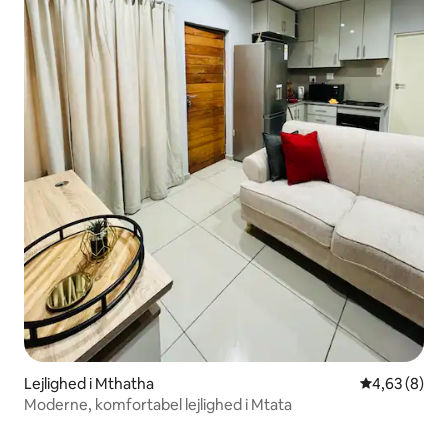
Lejlighed i Mthatha
4,63 ud af 5
4,63 (8)
Moderne, komfortabel lejlighed i Mtata