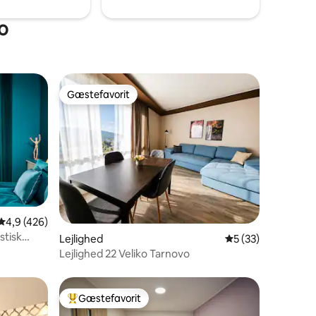
vo
Gæstefavorit
Gæstefavorit
4,9 ud af 5 i gennemsnitlig bedømmelse, 426 omtaler
4,9 (426)
stisk
5 omtaler
Lejlighed
5 ud af 5 i gennem
5 (33)
Lejlighed 22 Veliko Tarnovo
Gæstefavorit
Bedste gæstefavorit