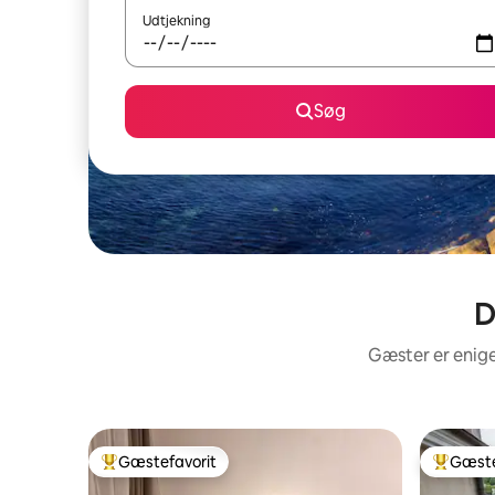
Udtjekning
Søg
D
Gæster er enige
Gæstefavorit
Gæste
Bedste gæstefavorit
Bedste 