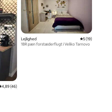
4 omtaler
Lejlighed
5 ud af 5 i gennem
5 (19)
1BR pæn forstæderflugt i Veliko Tarnovo
4,89 ud af 5 i gennemsnitlig bedømmelse, 46 omtaler
4,89 (46)