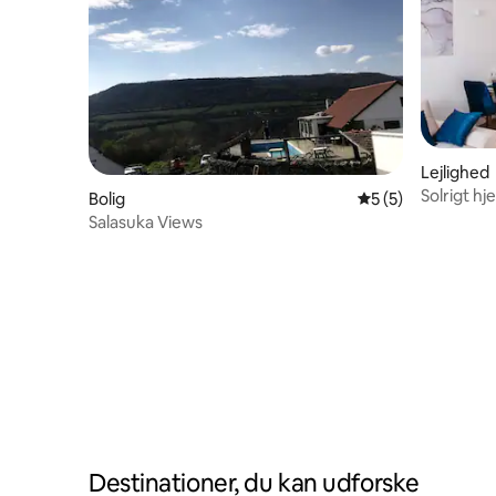
Lejlighed
Solrigt h
Bolig
5 ud af 5 i genne
5 (5)
Salasuka Views
Destinationer, du kan udforske