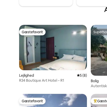
A
Gæstefavorit
Superho
Gæstefavorit
Superho
Lejlighed
5 ud af 5 i genne
5 (8)
R34 Boutique Art Hotel – R1
Bolig
Autentisk
bjergene
Gæstefavorit
Gæste
Gæstefavorit
Bedste 