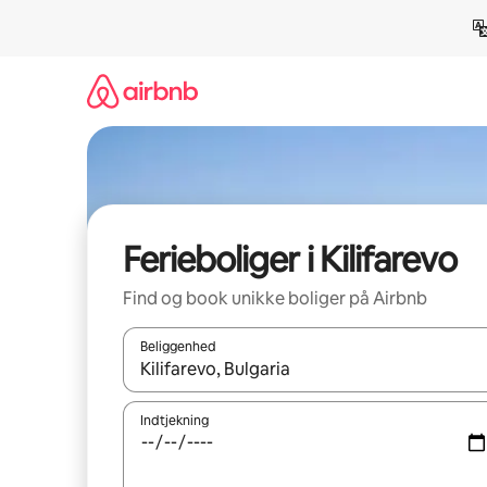
Gå
videre
til
indhold
Ferieboliger i Kilifarevo
Find og book unikke boliger på Airbnb
Beliggenhed
Når resultaterne er tilgængelige, skal du navigere
Indtjekning