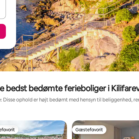
e bedst bedømte ferieboliger i Kilifare
: Disse ophold er højt bedømt med hensyn til beliggenhed, 
favorit
Gæstefavorit
gæstefavorit
Gæstefavorit