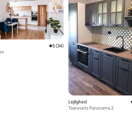
5 ud af 5 i gennemsnitlig bedømmelse, 3
5 (34)
jem
msnitlig bedømmelse, 5 omtaler
Lejlighed
Tsarevets Panorama 2