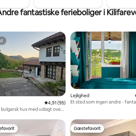
ndre fantastiske ferieboliger i Kilifare
st
st
Lejlighed
msnitlig bedømmelse, 8 omtaler
Et sted som ingen andre - fanta
4,91 ud af 5 i gennemsnitlig bedømmelse, 9
4,91 (95)
terrasse og udsigt
 bulgarsk hus med udsigt over
favorit
Gæstefavorit
gæstefavorit
Gæstefavorit