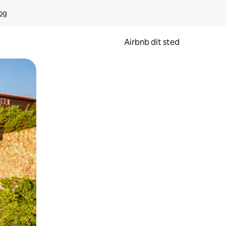
rog
Airbnb dit sted