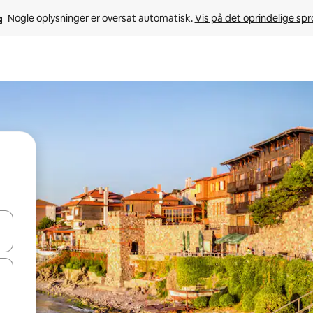
Nogle oplysninger er oversat automatisk. 
Vis på det oprindelige sp
 med piletasterne op og ned eller se mere ved at trykke eller stryge.