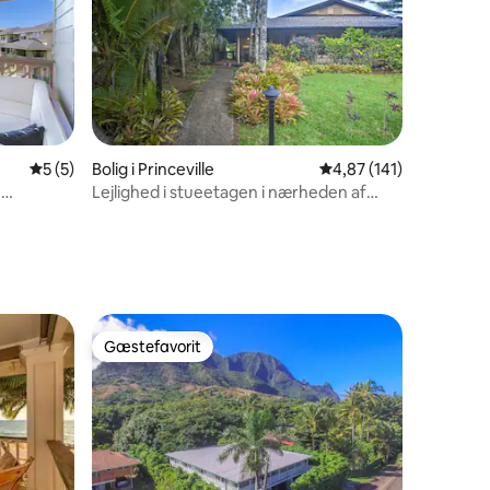
9 omtaler
5 ud af 5 i gennemsnitlig bedømmelse, 5 omtaler
5 (5)
Bolig i Princeville
4,87 ud af 5 i gennems
4,87 (141)
e
Lejlighed i stueetagen i nærheden af
poolen!
Gæstefavorit
Gæstefavorit