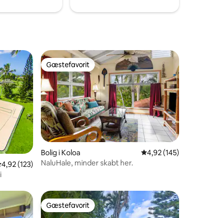
Gæstefavorit
Gæstefavorit
0 omtaler
Bolig i Koloa
4,92 ud af 5 i gennems
4,92 (145)
NaluHale, minder skabt her.
,92 ud af 5 i gennemsnitlig bedømmelse, 123 omtaler
4,92 (123)
i
Gæstefavorit
Gæstefavorit