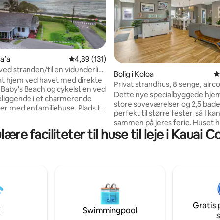
paʻa
4,89 ud af 5 i gennemsnitlig bedømmelse, 13
4,89 (131)
ved stranden/til en vidunderlig
nitlig bedømmelse, 185 omtaler
Bolig i Koloa
4
ie!
vat hjem ved havet med direkte
Privat strandhus, 8 senge, airco
l Baby's Beach og cykelstien ved
spilrum
Dette nye specialbyggede hjem
eliggende i et charmerende
store soveværelser og 2,5 bade
er med enfamiliehuse. Plads til
perfekt til større fester, så I ka
lien i denne rummelige bolig
sammen på jeres ferie. Huset h
eværelser og 3 badeværelser,
ære faciliteter til huse til leje i Kauai 
aircondition, højhastigheds-wi-f
 private terrasser og
memory foam-senge og alt de
tur til butikker,
strandlegetøj, du skal bruge fo
ter, markeder, gallerier og
nyde Kauais strande. Huset ligg
ktisk beliggenhed i
minutters gang til Poipu-stran
il både den nordlige og den
er fyldt med fantastisk surfing,
ed grill,
dykning og fiskeri. Kukui'ula
ruser og masser af faciliteter.
indkøbscenter ligger en kort g
47/TMK
Gratis 
med gode restauranter og loka
i
Swimmingpool
/TAT066678067201
s
butikker. Når du bor her, vil du