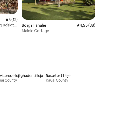
7 omtaler
5 ud af 5 i gennemsnitlig bedømmelse, 12 omtaler
5 (12)
g udsigt
Bolig i Hanalei
4,95 ud af 5 i gennem
4,95 (38)
Malolo Cottage
vicerede lejligheder til leje
Resorter til leje
uai County
Kauai County