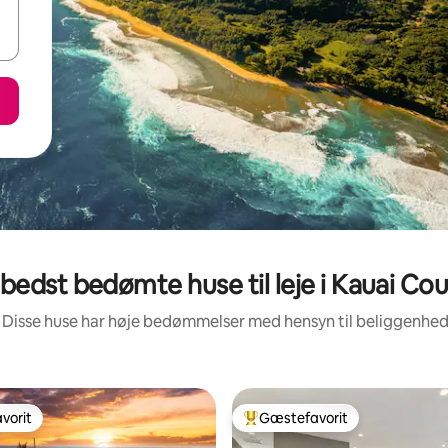
bedst bedømte huse til leje i Kauai Co
 Disse huse har høje bedømmelser med hensyn til beliggenhe
vorit
Gæstefavorit
vorit
Bedste gæstefavorit