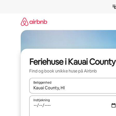
Gå
videre
til
indhold
Feriehuse i Kauai County
Find og book unikke huse på Airbnb
Beliggenhed
Når resultaterne er tilgængelige, skal du navigere
Indtjekning