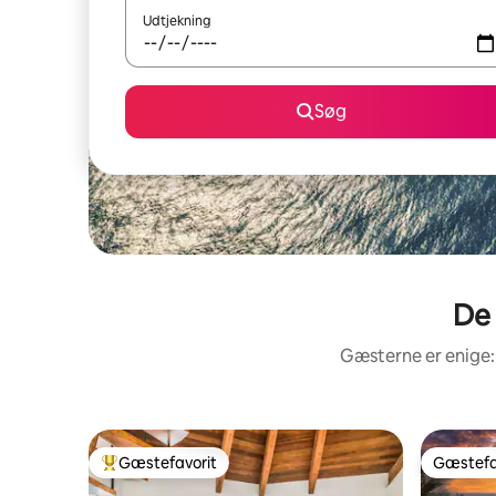
Udtjekning
Søg
De 
Gæsterne er enige:
Gæstefavorit
Gæstefa
Bedste gæstefavorit
Gæstefa