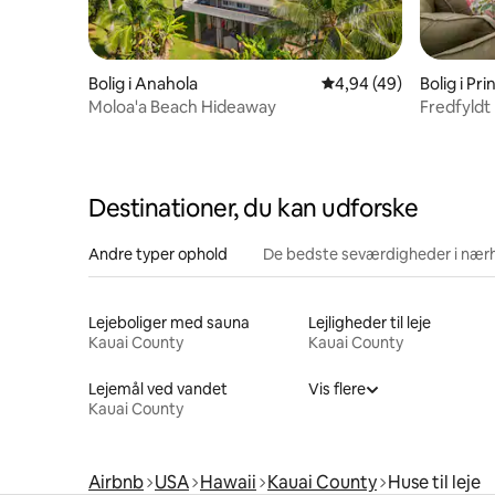
Bolig i Anahola
4,94 ud af 5 i gennem
4,94 (49)
Bolig i Pri
Moloa'a Beach Hideaway
Fredfyldt
minutter f
Destinationer, du kan udforske
Andre typer ophold
De bedste seværdigheder i nær
Lejeboliger med sauna
Lejligheder til leje
Kauai County
Kauai County
Lejemål ved vandet
Vis flere
Kauai County
Airbnb
USA
Hawaii
Kauai County
Huse til leje