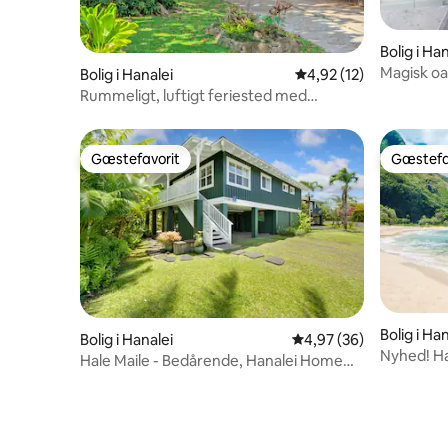
Bolig i Ha
Magisk oa
Bolig i Hanalei
4,92 ud af 5 i gennem
4,92 (12)
over bjer
Rummeligt, luftigt feriested med
havudsigt i nærheden af Tunnels
Gæstefavorit
Gæstefa
Gæstefavorit
Gæstefa
Bolig i Ha
Bolig i Hanalei
4,97 ud af 5 i gennem
4,97 (36)
Nyhed! Ha
Hale Maile - Bedårende, Hanalei Home
Tunnels 
TVNC #1352