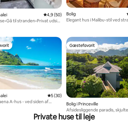
Bolig
nalei
4,9 ud af 5 i gennemsnitlig bedømmelse, 5
4,9 (50)
Elegant hus i Malibu-stil ved st
se•Gå til stranden•Privat udsigt
snitlig bedømmelse, 12 omtaler
TVNC-5162
gene
vorit
Gæstefavorit
vorit
Gæstefavorit
nalei
5 ud af 5 i gennemsnitlig bedømmelse, 3
5 (30)
snitlig bedømmelse, 36 omtaler
ena A-hus - ved siden af
Bolig i Princeville
Beach
Afsidesliggende paradis, skjult
Private huse til leje
solnedgang over havet