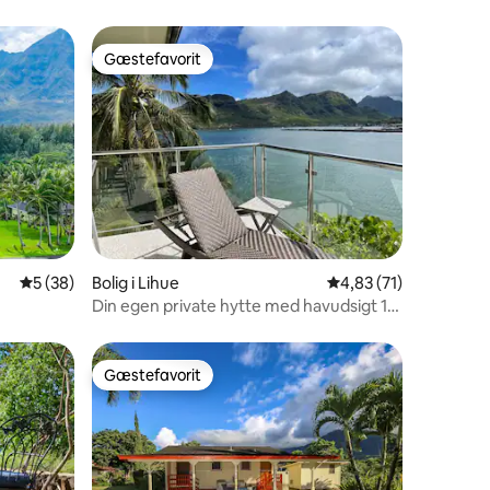
Gæstefavorit
Gæstefavorit
4 omtaler
5 ud af 5 i gennemsnitlig bedømmelse, 38 omtaler
5 (38)
Bolig i Lihue
4,83 ud af 5 i gennem
4,83 (71)
Din egen private hytte med havudsigt 16
C
Gæstefavorit
Gæstefavorit