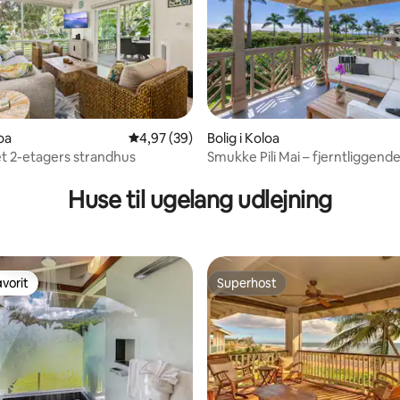
loa
4,97 ud af 5 i gennemsnitlig bedømmelse, 3
4,97 (39)
Bolig i Koloa
 2-etagers strandhus
Smukke Pili Mai – fjerntliggend
nitlig bedømmelse, 170 omtaler
havudsigt fra verandaen
Huse til ugelang udlejning
vorit
Superhost
vorit
Superhost