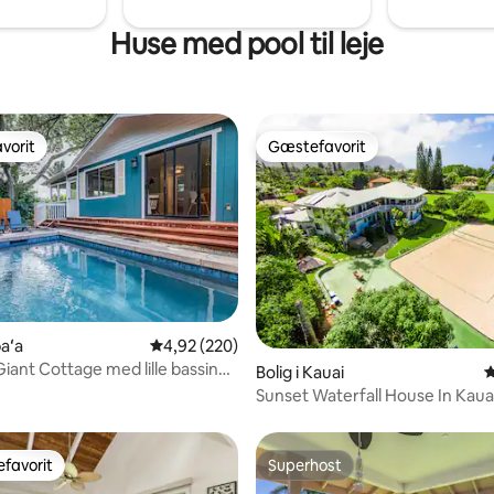
afslapning hos os.
Huse med pool til leje
vorit
Gæstefavorit
vorit
Gæstefavorit
nitlig bedømmelse, 150 omtaler
paʻa
4,92 ud af 5 i gennemsnitlig bedømmelse, 22
4,92 (220)
Giant Cottage med lille bassin
Bolig i Kauai
4
4
Sunset Waterfall House In Kaua
favorit
Superhost
gæstefavorit
Superhost