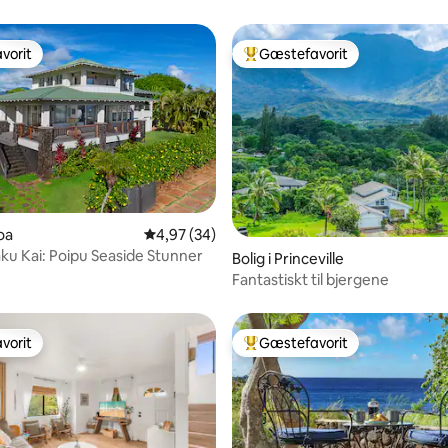
vorit
Gæstefavorit
vorit
Bedste gæstefavorit
msnitlig bedømmelse, 4 omtaler
loa
4,97 ud af 5 i gennemsnitlig bedømmelse, 3
4,97 (34)
ku Kai: Poipu Seaside Stunner
Bolig i Princeville
Fantastiskt til bjergene
vorit
Gæstefavorit
vorit
Bedste gæstefavorit