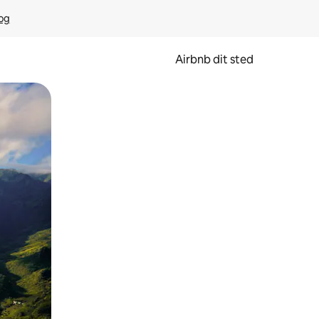
rog
Airbnb dit sted