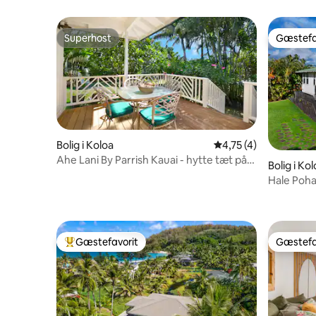
Superhost
Gæstefa
Superhost
Gæstefa
Bolig i Koloa
4,75 ud af 5 i genne
4,75 (4)
Ahe Lani By Parrish Kauai - hytte tæt på
Bolig i Ko
stranden
Hale Poha
Gæstefavorit
Gæstefa
Bedste gæstefavorit
Gæstefa