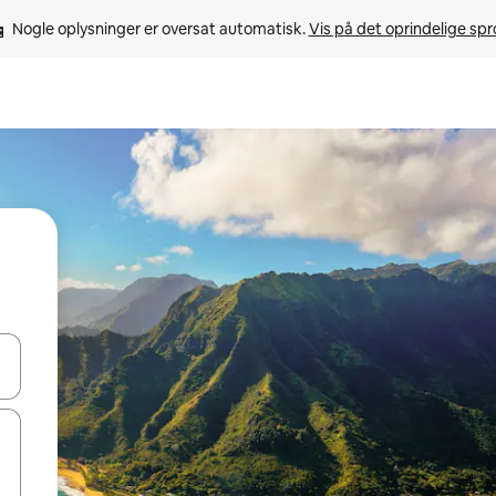
Nogle oplysninger er oversat automatisk. 
Vis på det oprindelige sp
 med piletasterne op og ned eller se mere ved at trykke eller stryge.