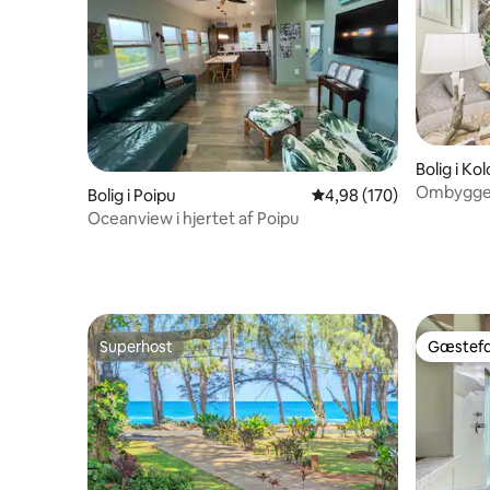
Bolig i Ko
Ombygget
Bolig i Poipu
4,98 ud af 5 i gennems
4,98 (170)
Oceanview i hjertet af Poipu
Superhost
Gæstefa
Superhost
Gæstefa