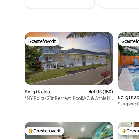
vaskemaskine/tørretumbler og privat
overdækket parkering.
Gæstefavorit
Gæstefa
Gæstefavorit
Gæstefa
Bolig i Koloa
4,93 ud af 5 i gennems
4,93 (150)
Bolig i Ka
*NY Poipu 2Br Retreat|Pool|AC & Athletic
Sleeping 
Club
TNVC 124
Gæstefavorit
Gæste
Bedste gæstefavorit
Bedste 