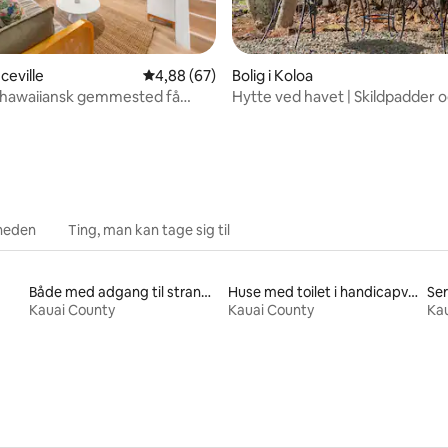
snitlig bedømmelse, 49 omtaler
nceville
4,88 ud af 5 i gennemsnitlig bedømmelse, 6
4,88 (67)
Bolig i Koloa
 hawaiiansk gemmested få
Hytte ved havet | Skildpadder o
ra Hanalei by!
over solnedgangen
heden
Ting, man kan tage sig til
Både med adgang til stranden til leje
Huse med toilet i handicapvenlig højde til leje
Ser
Kauai County
Kauai County
Ka