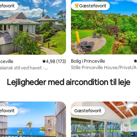
favorit
Gæstefavorit
gæstefavorit
Bedste gæstefavorit
Bolig i Princeville
4
nceville
4,98 ud af 5 i gennemsnitlig bedømmelse, 17
4,98 (173)
Stille Princeville House/Privat/
aiiansk stil ved havet -
nitlig bedømmelse, 116 omtaler
 udsigt
Lejligheder med aircondition til leje
favorit
Gæstefavorit
gæstefavorit
Gæstefavorit