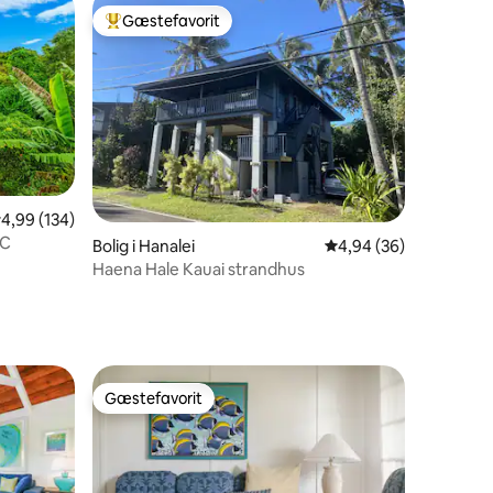
Gæstefavorit
Bedste gæstefavorit
,99 ud af 5 i gennemsnitlig bedømmelse, 134 omtaler
4,99 (134)
3 omtaler
AC
Bolig i Hanalei
4,94 ud af 5 i gennem
4,94 (36)
Haena Hale Kauai strandhus
Gæstefavorit
Gæstefavorit