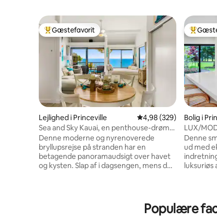
Gæstefavorit
Gæste
Bedste gæstefavorit
Bedste 
Lejlighed i Princeville
4,98 ud af 5 i gennemsn
4,98 (329)
Bolig i Pri
Sea and Sky Kauai, en penthouse-drøm
LUX/MOD p
ved havet
med airco
Denne moderne og nyrenoverede
Denne smuk
bryllupsrejse på stranden har en
ud med ek
betagende panoramaudsigt over havet
indretnin
og kysten. Slap af i dagsengen, mens du
luksuriøs 
kigger på den fejende udsigt fra Anini-
hele hjem
revet til Kilauea-fyrtårnet. Nogle har
kort gåtur
sagt, "det føles som at være på et skib på
butikker, 
havet", når de er vidne til hvaler, der
Ejendomme
Populære faci
bryder overfladen i havet, og bølger, der
Golf Cour