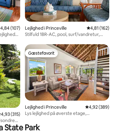
9 omtaler
,84 ud af 5 i gennemsnitlig bedømmelse, 107 omtaler
4,84 (107)
Lejlighed i Princeville
4,81 ud af 5 i gennems
4,81 (162)
ejlighed
Stilfuld 1BR-AC, pool, surf/vandretur,
gåtur til stranden
Gæstefavorit
Gæstefavorit
Lejlighed i Princeville
4,92 ud af 5 i gennems
4,92 (389)
Lys lejlighed på øverste etage,
6 omtaler
,93 ud af 5 i gennemsnitlig bedømmelse, 315 omtaler
4,93 (315)
førsteklasses beliggenhed, aircondition
afsondrede
og pool!
a State Park