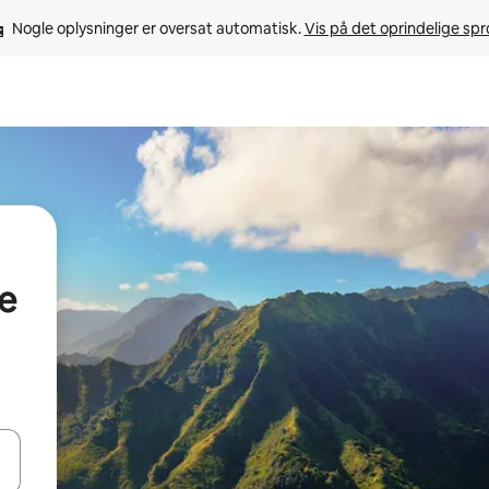
Nogle oplysninger er oversat automatisk. 
Vis på det oprindelige sp
e
 med piletasterne op og ned eller se mere ved at trykke eller stryge.