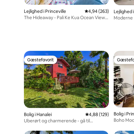
Lejlighed i Princeville
4,94 ud af 5 i gennemsn
4,94 (263)
Lejlighed i
The Hideaway - Pali Ke Kua Ocean Views
Moderne s
(med aircondition!)
over bjer
Gæstefavorit
Gæstefa
Gæstefavorit
Gæstefa
Bolig i Pri
Bolig i Hanalei
4,88 ud af 5 i gennems
4,88 (129)
Boho Mode
Uberørt og charmerende - gå til
Udsigt ov
stranden og byen