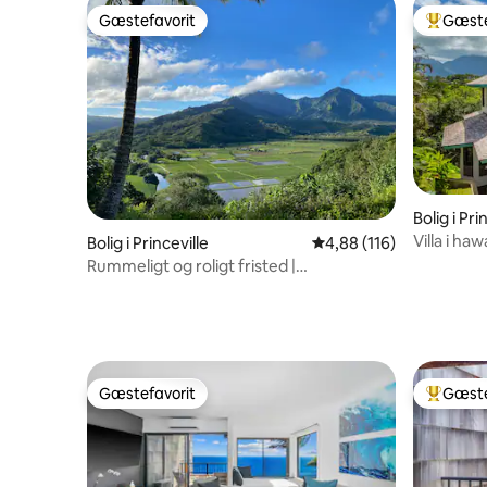
Gæstefavorit
Gæste
Gæstefavorit
Bedste 
Bolig i Pri
Villa i haw
Bolig i Princeville
4,88 ud af 5 i gennems
4,88 (116)
fantastisk
Rummeligt og roligt fristed |
Førsteklasses beliggenhed – udsigt
Gæstefavorit
Gæste
Gæstefavorit
Bedste 