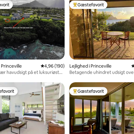
vorit
Gæstefavorit
vorit
Bedste gæstefavorit
itlig bedømmelse, 230 omtaler
 Princeville
4,96 ud af 5 i gennemsnitlig bedømmelse, 19
4,96 (190)
Lejlighed i Princeville
4
ær havudsigt på et luksuriøst
Betagende uhindret udsigt ove
Bay
favorit
Gæstefavorit
gæstefavorit
Bedste gæstefavorit