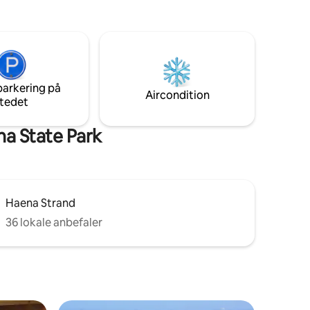
opholdsområdet. Vi har også en
elser og
udtrækssofa i fuld størrelse, der ville
d du har
være perfekt til børn. Stueetageenhed
med stort grønt bælte direkte uden for
ie og kun
lanai-dørene. Indgang i stueetagen,
er,
ingen trapper. Pool og grill på stedet.
tch from
parkering på
el our
Aircondition
tedet
he
a State Park
Haena Strand
36 lokale anbefaler