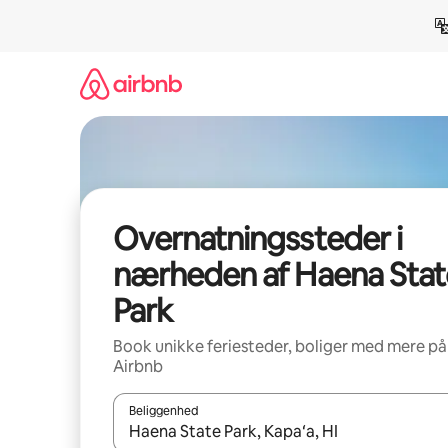
Gå
videre
til
indhold
Overnatningssteder i
nærheden af Haena Stat
Park
Book unikke feriesteder, boliger med mere på
Airbnb
Beliggenhed
Når resultaterne er tilgængelige, skal du navigere