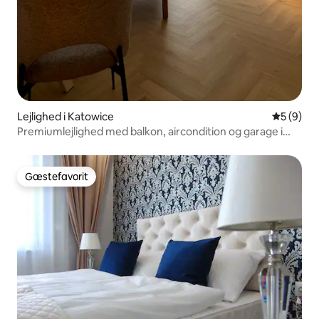
Lejlighed i Katowice
5 ud af 5
5 (9)
Premiumlejlighed med balkon, aircondition og garage i
Katowice
Gæstefavorit
Gæstefavorit