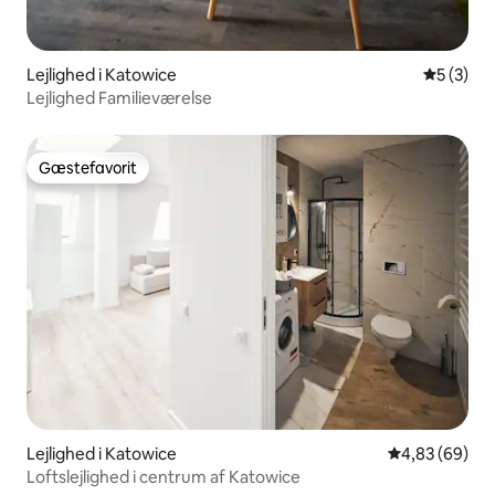
Lejlighed i Katowice
5 ud af 5
5 (3)
Lejlighed Familieværelse
Gæstefavorit
Gæstefavorit
Lejlighed i Katowice
4,83 ud af 5 
4,83 (69)
Loftslejlighed i centrum af Katowice