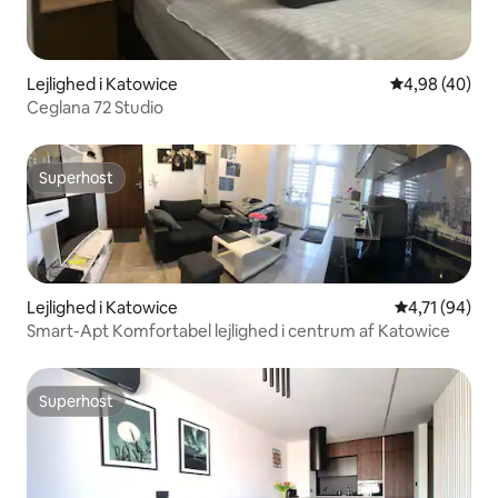
Lejlighed i Katowice
4,98 ud af 5 
4,98 (40)
Ceglana 72 Studio
Superhost
Superhost
Lejlighed i Katowice
4,71 ud af 5 
4,71 (94)
Smart-Apt Komfortabel lejlighed i centrum af Katowice
Superhost
Superhost