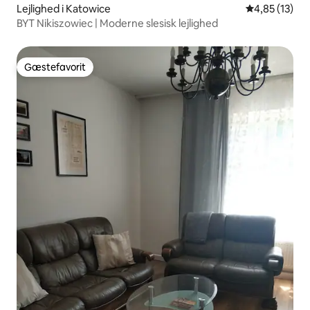
Lejlighed i Katowice
4,85 ud af 5 
4,85 (13)
BYT Nikiszowiec | Moderne slesisk lejlighed
Gæstefavorit
Gæstefavorit