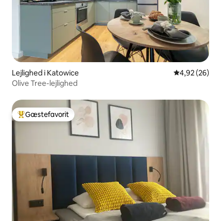
Lejlighed i Katowice
4,92 ud af 5 
4,92 (26)
Olive Tree-lejlighed
Gæstefavorit
Bedste gæstefavorit