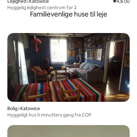
Lejlighed i Katowice
4,6 ud af 5
4,6 (5)
Hyggelig lejlighed i centrum for 2
Familievenlige huse til leje
Bolig i Katowice
Hyggeligt hus ti minutters gang fra COP