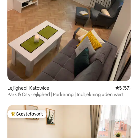
Lejlighed i Katowice
5 ud af 5 
5 (57)
Park & City-lejlighed | Parkering | Indtjekning uden vært
Gæstefavorit
Bedste gæstefavorit