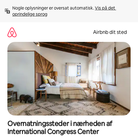
Gå
Nogle oplysninger er oversat automatisk. 
Vis på det 
videre
oprindelige sprog
til
indhold
Airbnb dit sted
Overnatningssteder i nærheden af
International Congress Center