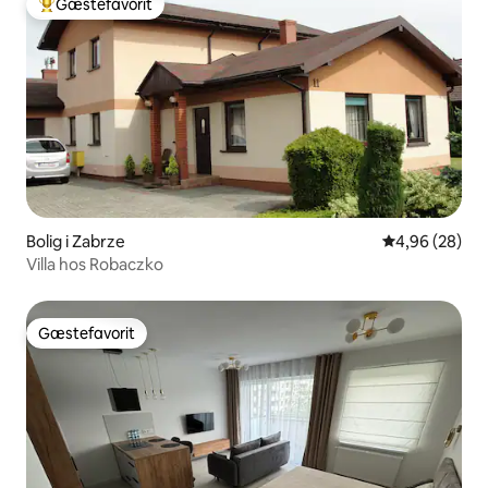
Gæstefavorit
Bedste gæstefavorit
Bolig i Zabrze
4,96 ud af 5 
4,96 (28)
Villa hos Robaczko
Gæstefavorit
Gæstefavorit