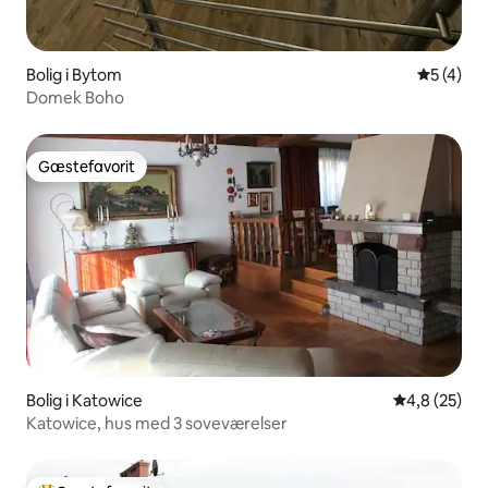
Bolig i Bytom
5 ud af 5
5 (4)
Domek Boho
Gæstefavorit
Gæstefavorit
Bolig i Katowice
4,8 ud af 5 
4,8 (25)
Katowice, hus med 3 soveværelser