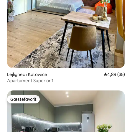
Lejlighed i Katowice
4,89 ud af 5 
4,89 (35)
Apartament Superior 1
Gæstefavorit
Gæstefavorit