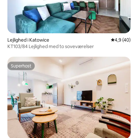
Lejlighed i Katowice
4,9 ud af 5 
4,9 (40)
KT103/84 Lejlighed med to soveværelser
Superhost
Superhost