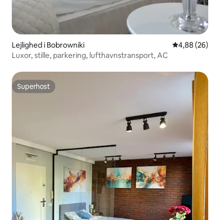
Lejlighed i Bobrowniki
4,88 ud af 5 
4,88 (26)
Luxor, stille, parkering, lufthavnstransport, AC
Superhost
Superhost