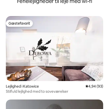
Ferielejligheder til leje med wi-fi
Gæstefavorit
Gæstefavorit
Lejlighed i Katowice
4,94 ud af 5 
4,94 (93)
Stilfuld lejlighed med to soveværelser