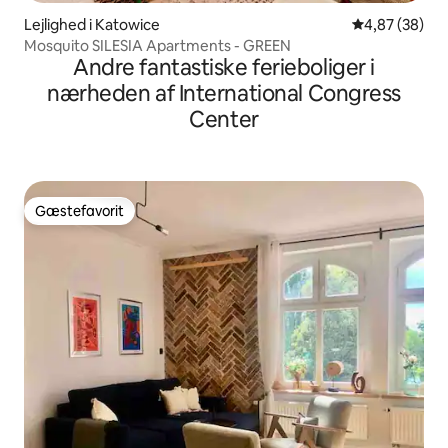
Lejlighed i Katowice
4,87 ud af 5 
4,87 (38)
Mosquito SILESIA Apartments - GREEN
Andre fantastiske ferieboliger i
nærheden af International Congress
Center
Gæstefavorit
Gæstefavorit