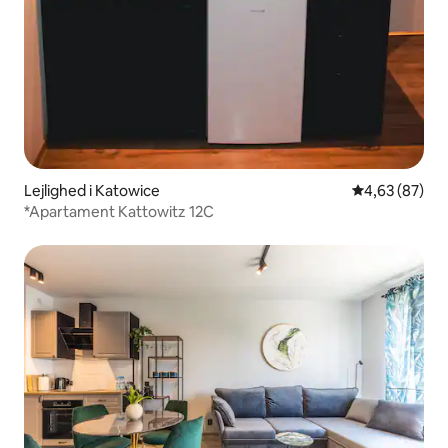
Lejlighed i Katowice
4,63 ud af 5 
4,63 (87)
*Apartament Kattowitz 12C