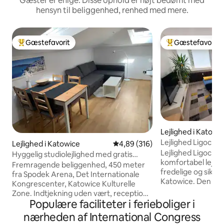
Gæster er enige: Disse ophold er højt bedømt med
hensyn til beliggenhed, renhed med mere.
Gæstefavorit
Gæstefavorit
Bedste gæstefavorit
Bedste gæstefavo
Lejlighed i Katowi
Lejlighed Ligocka
Lejlighed i Katowice
4,89 ud af 5 i gennemsnitlig be
4,89 (316)
Lejlighed Ligocka e
Hyggelig studiolejlighed med gratis
komfortabel lejlig
parkering på stedet
Fremragende beliggenhed, 450 meter
fredelige og sikre 
fra Spodek Arena, Det Internationale
Katowice. Den er f
Kongrescenter, Katowice Kulturelle
renoveret og tilbyd
Zone. Indtjekning uden vært, reception
minimalistisk rum
Populære faciliteter i ferieboliger i
man-fre 7.00-19.00, sikkerhed og gratis,
naturligt lys – idee
overvåget parkering. Airconditioneret,
nærheden af International Congress
ophold. Lejligheden
sikker, fuldt udstyret, stille lejlighed. I